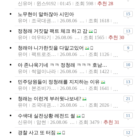
신유머
윈스9192
01:45
조회 598
추천 28
노무현이 말하잖아 시민아
15
유머
조국대권플랜
26.08.06 23:58
조회 1618
정청래 거짓말 팩트 체크 하고 감
13
유머
여우타기
26.08.06 23:56
조회 1565
추천 30
청래야 니가한짓을 다알고있어
9
유머
팩트로조진다
26.08.06 23:54
조회 1126
아 존나욱기네 ㅋㅋ 정청래 ㅋㅋㅋ 호남에서 지면끝남
10
유머
썩열이나라
26.08.06 23:53
조회 1422
민주당원들이 정청래를 지지하는 이유
13
유머
본조비가조아
26.08.06 23:42
조회 1641
청래는 이런게 부러웟나보네?
21
유머
조국대권플랜
26.08.06 23:34
조회 2026
수색대 실전상황 레전드 썰
11
신유머
암썬
26.08.06 23:33
조회 3479
추천 31
경찰 사고 또 터짐
12