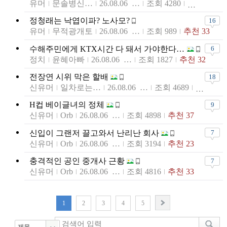
유머
문솔병신천지
26.08.06 23:24
조회 4280
정청래는 낙엽이파? 노사모?
16
유머
무적광개토
26.08.06 23:16
조회 989
추천 33
수해주민에게 KTX시간 다 돼서 가야한다는 당대표가 있다?
6
정치
윤혜아빠
26.08.06 23:15
조회 1827
추천 32
전장연 시위 막은 할배
18
신유머
일차로는추월차로임
26.08.06 23:12
조회 4689
H컵 베이글녀의 정체
9
신유머
Orb
26.08.06 23:07
조회 4898
추천 37
신입이 그랜저 끌고와서 난리난 회사
7
신유머
Orb
26.08.06 23:06
조회 3194
추천 23
충격적인 공인 중개사 근황
7
신유머
Orb
26.08.06 23:03
조회 4816
추천 33
1
2
3
4
5