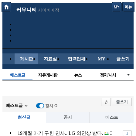
커뮤니티
사이버매장
게시판
자료실
협력업체
MY
글쓰기
베스트글
자유게시판
뉴스
정치/시사
시배목
유명인의차
보배드림이야기
성인게시판
국내야구
해외야구
해외축구
국내축구
글쓰기
베스트글
정치 O
최신글
공지
베스트
19개월 아기 구한 천사...LG 의인상 받다.
2