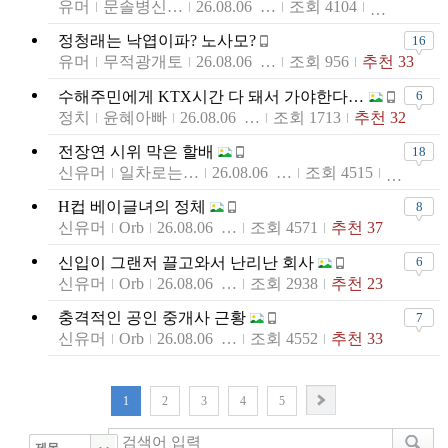
유머
문솔병신천지
26.08.06 23:24
조회 4104
정청래는 낙엽이파? 노사모?
16
유머
무적광개토
26.08.06 23:16
조회 956
추천 33
수해주민에게 KTX시간 다 돼서 가야한다는 당대표가 있다?
6
정치
윤혜아빠
26.08.06 23:15
조회 1713
추천 32
전장연 시위 막은 할배
18
신유머
일차로는추월차로임
26.08.06 23:12
조회 4515
H컵 베이글녀의 정체
8
신유머
Orb
26.08.06 23:07
조회 4571
추천 37
신입이 그랜저 끌고와서 난리난 회사
6
신유머
Orb
26.08.06 23:06
조회 2938
추천 23
충격적인 공인 중개사 근황
7
신유머
Orb
26.08.06 23:03
조회 4552
추천 33
1
2
3
4
5