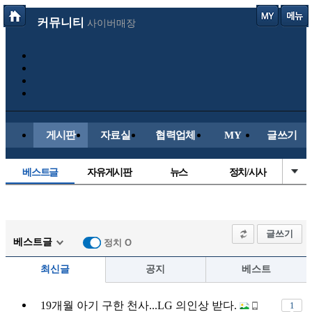
커뮤니티
사이버매장
게시판
자료실
협력업체
MY
글쓰기
베스트글
자유게시판
뉴스
정치/시사
시배목
유명인의차
보배드림이야기
성인게시판
국내야구
해외야구
해외축구
국내축구
글쓰기
베스트글
정치 O
최신글
공지
베스트
19개월 아기 구한 천사...LG 의인상 받다.
1