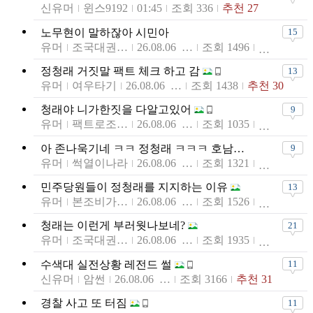
신유머
윈스9192
01:45
조회 336
추천 27
노무현이 말하잖아 시민아
15
유머
조국대권플랜
26.08.06 23:58
조회 1496
정청래 거짓말 팩트 체크 하고 감
13
유머
여우타기
26.08.06 23:56
조회 1438
추천 30
청래야 니가한짓을 다알고있어
9
유머
팩트로조진다
26.08.06 23:54
조회 1035
아 존나욱기네 ㅋㅋ 정청래 ㅋㅋㅋ 호남에서 지면끝남
9
유머
썩열이나라
26.08.06 23:53
조회 1321
민주당원들이 정청래를 지지하는 이유
13
유머
본조비가조아
26.08.06 23:42
조회 1526
청래는 이런게 부러웟나보네?
21
유머
조국대권플랜
26.08.06 23:34
조회 1935
수색대 실전상황 레전드 썰
11
신유머
암썬
26.08.06 23:33
조회 3166
추천 31
경찰 사고 또 터짐
11