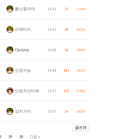
통신찾지마
11/25
25
21044
리에티이
11/21
30
26221
Opopop..
11/20
18
19691
신공지능
11/19
103
34211
신랑차산타페
11/17
127
32992
삼치가이
11/17
34
16365
8
29
30