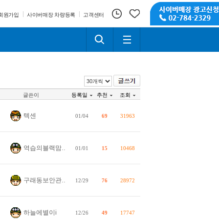
회원가입
사이버매장 차량등록
고객센터
글쓴이
등록일
추천
조회
텍센
01/04
69
31963
역습의블랙맘..
01/01
15
10468
구래동보안관..
12/29
76
28972
하늘에별이i
12/26
49
17747