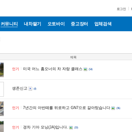
로그인
커뮤니티
내차팔기
오토바이
중고장터
업체검색
제목
미국 어느 홈오너의 차 자랑 클래스
인기
(
54
)
생존신고
(
4
)
7년간의 아반떼를 뒤로하고 GN7으로 갈아탔습니다
인기
(
36
)
경차 기아 모닝(JA)입니다.
인기
(
33
)