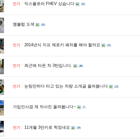
익스플로러 FHEV 샀습니다
인기
(
32
)
엠블럼 도색
(
14
)
2014년식 지프 체로키 폐차를 해야 할까요
인기
(
31
)
최근에 타온 차 3탄입니다.
인기
(
40
)
눈팅만하다 타고 있는 차량 소개글 올려봅니다
인기
(
22
)
가입인사겸 제 차사진 올려봅니다~
(
7
)
11개월 3만키로 찍었네요
인기
(
19
)