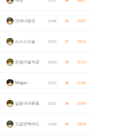
텍센
12/17
80
26827
언제나방긋
12/16
33
16307
스스스스알
12/15
27
19015
돈많이벌자궁
12/14
78
21773
Moguo
12/12
20
21426
길동이네희동..
12/12
39
21858
고급엿멕여드..
12/10
43
23620