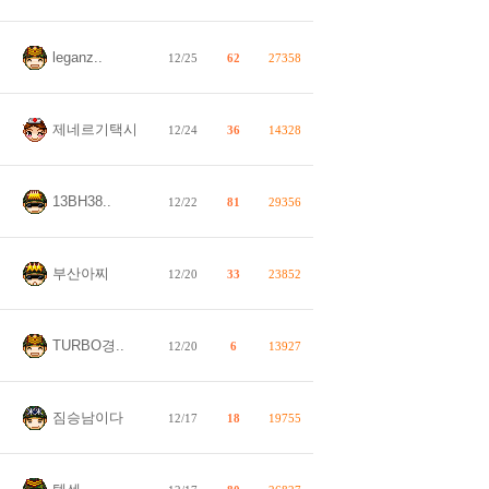
leganz..
12/25
62
27358
제네르기택시
12/24
36
14328
13BH38..
12/22
81
29356
부산아찌
12/20
33
23852
TURBO경..
12/20
6
13927
짐승남이다
12/17
18
19755