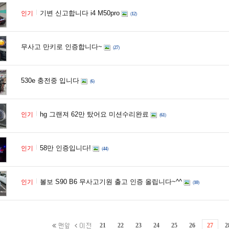
기변 신고합니다 i4 M50pro
인기
(
12
)
무사고 만키로 인증합니다~
(
27
)
530e 충전중 입니다
(
6
)
hg 그랜져 62만 탔어요 미션수리완료
인기
(
61
)
58만 인증입니다!
인기
(
44
)
볼보 S90 B6 무사고기원 출고 인증 올립니다~^^
인기
(
10
)
21
22
23
24
25
26
27
2