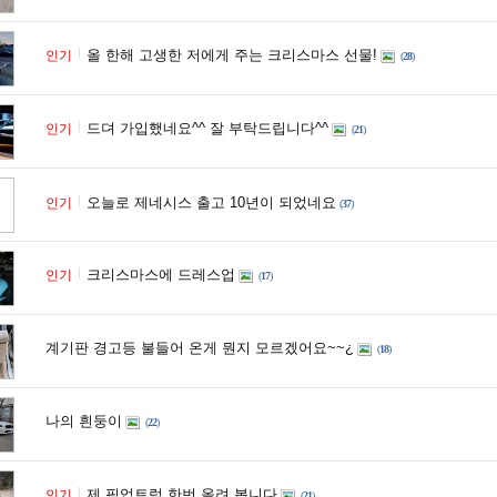
올 한해 고생한 저에게 주는 크리스마스 선물!
인기
(
28
)
드뎌 가입했네요^^ 잘 부탁드립니다^^
인기
(
21
)
오늘로 제네시스 출고 10년이 되었네요
인기
(
37
)
크리스마스에 드레스업
인기
(
17
)
계기판 경고등 불들어 온게 뭔지 모르겠어요~~¿
(
18
)
나의 흰둥이
(
22
)
제 픽업트럭 한번 올려 봅니다
인기
(
21
)