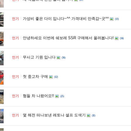
가성비 좋은 다이 입니다~^^ 가격대비 만족감~굿^^
인기
(
13
)
안녕하세요 이번에 쉐보레 SSR 구매해서 올려봅니다!
인기
(
34
)
무사고 기원 입니다
인기
(
56
)
첫 중고차 구매
인기
(
12
)
형들 차 나왔어요!!
인기
(
25
)
몇 해전 떠나보낸 레토나 셀프 도색기
인기
(
11
)