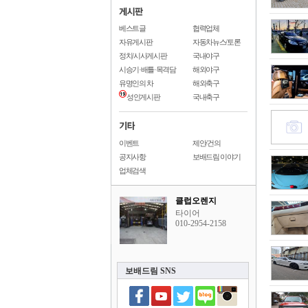
베스트글
협력업체
자유게시판
자동차뉴스/토론
정치/시사게시판
국내야구
시승기·배틀·목격담
해외야구
유명인의 차
해외축구
성인게시판
국내축구
이벤트
제안/건의
공지사항
보배드림 이야기
업체검색
클럽오렌지
타이어
010-2954-2158
보배드림 SNS