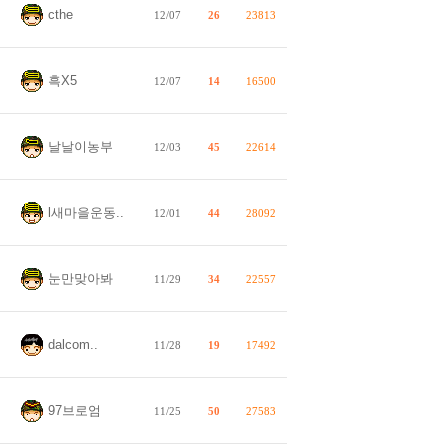
cthe
12/07
26
23813
흑X5
12/07
14
16500
날날이농부
12/03
45
22614
l새마을운동..
12/01
44
28092
눈만맞아봐
11/29
34
22557
dalcom..
11/28
19
17492
97브로엄
11/25
50
27583