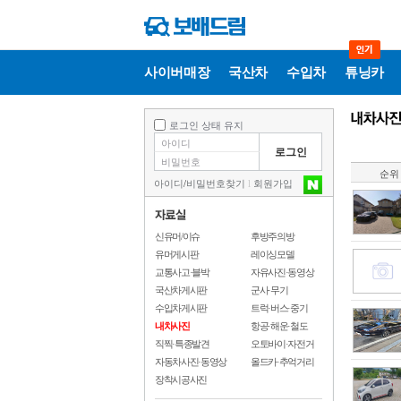
사이버매장
국산차
수입차
튜닝카
로그인 상태 유지
순위
아이디
/
비밀번호찾기
l
회원가입
신유머/이슈
후방주의방
유머게시판
레이싱모델
교통사고·블박
자유사진·동영상
국산차게시판
군사·무기
수입차게시판
트럭·버스·중기
내차사진
항공·해운·철도
직찍·특종발견
오토바이·자전거
자동차사진·동영상
올드카·추억거리
장착시공사진