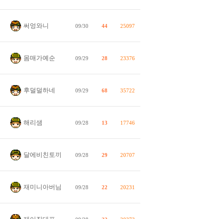
써엉와니
09/30
44
25097
몸매가예순
09/29
28
23376
후덜덜하네
09/29
68
35722
해리샘
09/28
13
17746
달에비친토끼
09/28
29
20707
재미니아버님
09/28
22
20231