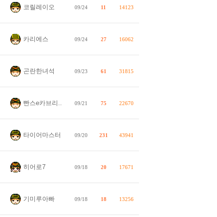
코릴레이오
09/24
11
14123
카리에스
09/24
27
16062
곤란한녀석
09/23
61
31815
빤스e카브리..
09/21
75
22670
타이어마스터
09/20
231
43941
히어로7
09/18
20
17671
기미루아빠
09/18
18
13256