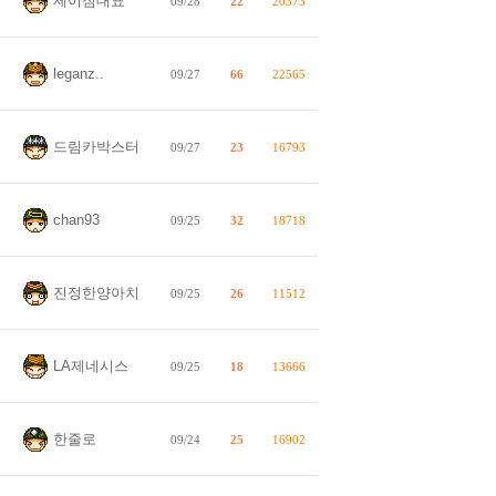
제이짐대표
09/28
22
20373
leganz..
09/27
66
22565
드림카박스터
09/27
23
16793
chan93
09/25
32
18718
진정한양아치
09/25
26
11512
LA제네시스
09/25
18
13666
한줄로
09/24
25
16902