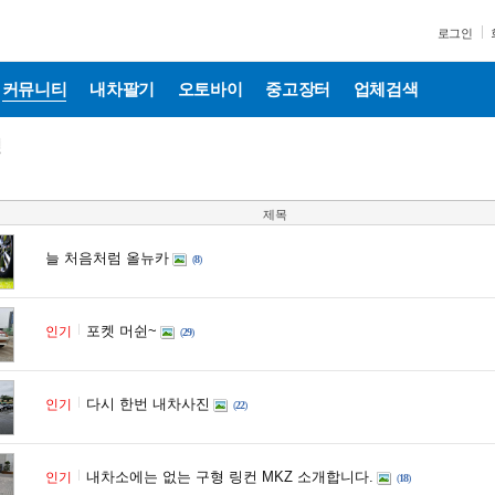
로그인
커뮤니티
내차팔기
오토바이
중고장터
업체검색
제목
늘 처음처럼 올뉴카
(
8
)
포켓 머쉰~
인기
(
29
)
다시 한번 내차사진
인기
(
22
)
내차소에는 없는 구형 링컨 MKZ 소개합니다.
인기
(
18
)