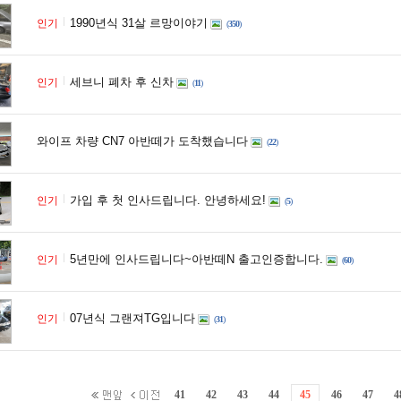
1990년식 31살 르망이야기
인기
(
350
)
세브니 폐차 후 신차
인기
(
11
)
와이프 차량 CN7 아반떼가 도착했습니다
(
22
)
가입 후 첫 인사드립니다. 안녕하세요!
인기
(
5
)
5년만에 인사드립니다~아반떼N 출고인증합니다.
인기
(
60
)
07년식 그랜져TG입니다
인기
(
31
)
41
42
43
44
45
46
47
4