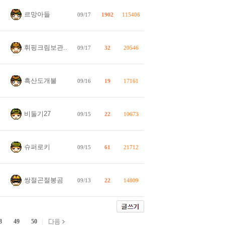
르망아들
09/17
1902
115406
휘핑크림보관..
09/17
32
20546
흑산도개불
09/16
19
17161
비둘기27
09/15
22
10673
슈퍼로키
09/15
61
21712
쌍절곤절봉곰
09/13
22
14809
8
49
50