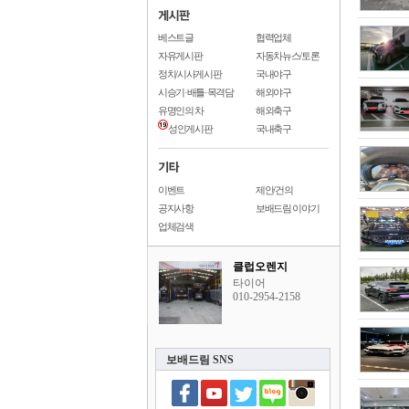
베스트글
협력업체
자유게시판
자동차뉴스/토론
정치/시사게시판
국내야구
시승기·배틀·목격담
해외야구
유명인의 차
해외축구
성인게시판
국내축구
이벤트
제안/건의
공지사항
보배드림 이야기
업체검색
클럽오렌지
타이어
010-2954-2158
보배드림 SNS