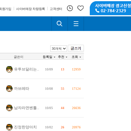
회원가입
사이버매장 차량등록
고객센터
글쓴이
등록일
추천
조회
유투브달리는..
10/09
13
12959
까브레따
10/08
55
17124
남자라면벤틀..
10/05
44
26636
진정한양아치
10/02
26
20976