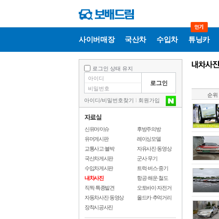
사이버매장
국산차
수입차
튜닝카
로그인 상태 유지
순위
아이디
/
비밀번호찾기
l
회원가입
신유머/이슈
후방주의방
유머게시판
레이싱모델
교통사고·블박
자유사진·동영상
국산차게시판
군사·무기
수입차게시판
트럭·버스·중기
내차사진
항공·해운·철도
직찍·특종발견
오토바이·자전거
자동차사진·동영상
올드카·추억거리
장착시공사진