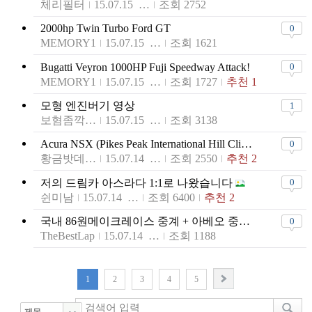
체리필터
15.07.15 16:39
조회 2752
2000hp Twin Turbo Ford GT
0
MEMORY1
15.07.15 15:21
조회 1621
Bugatti Veyron 1000HP Fuji Speedway Attack!
0
MEMORY1
15.07.15 12:58
조회 1727
추천 1
모형 엔진버기 영상
1
보혐좀깍아주세요
15.07.15 00:03
조회 3138
Acura NSX (Pikes Peak International Hill Climb pace car)
0
황금밧데리충전중
15.07.14 21:36
조회 2550
추천 2
저의 드림카 아스라다 1:1로 나왔습니다
0
쉰미남
15.07.14 20:43
조회 6400
추천 2
국내 86원메이크레이스 중계 + 아베오 중계 (핸즈모터스포츠)
0
TheBestLap
15.07.14 15:23
조회 1188
1
2
3
4
5