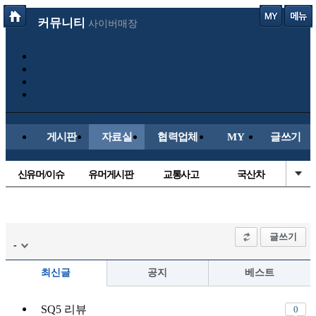
커뮤니티
사이버매장
게시판
자료실
협력업체
MY
글쓰기
신유머/이슈
유머게시판
교통사고
국산차
수입차
내차사진
직찍/특종
자동차사진
후방주의방
레이싱모델
자유사진
군사/무기
글쓰기
-
트럭/버스
항공/해운/철도
올드카/추억
오토바이
최신글
공지
베스트
장착시공사진
SQ5 리뷰
0