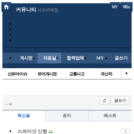
커뮤니티
사이버매장
게시판
자료실
협력업체
MY
글쓰기
신유머/이슈
유머게시판
교통사고
국산차
수입차
내차사진
직찍/특종
자동차사진
후방주의방
레이싱모델
자유사진
군사/무기
글쓰기
-
트럭/버스
항공/해운/철도
올드카/추억
오토바이
최신글
공지
베스트
장착시공사진
스파이샷 신형
2