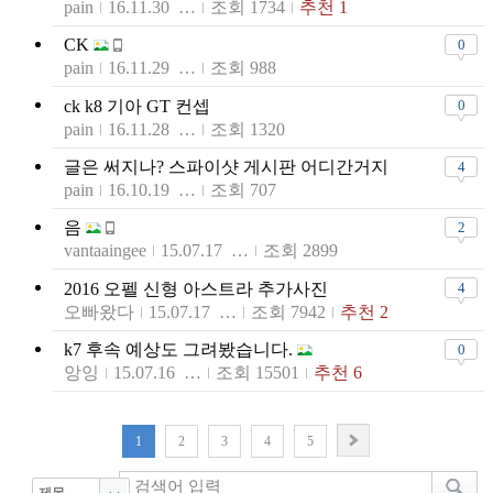
pain
16.11.30 16:42
조회 1734
추천 1
CK
0
pain
16.11.29 22:53
조회 988
ck k8 기아 GT 컨셉
0
pain
16.11.28 11:27
조회 1320
글은 써지나? 스파이샷 게시판 어디간거지
4
pain
16.10.19 12:50
조회 707
음
2
vantaaingee
15.07.17 14:54
조회 2899
2016 오펠 신형 아스트라 추가사진
4
오빠왔다
15.07.17 10:35
조회 7942
추천 2
k7 후속 예상도 그려봤습니다.
0
앙잉
15.07.16 21:49
조회 15501
추천 6
1
2
3
4
5