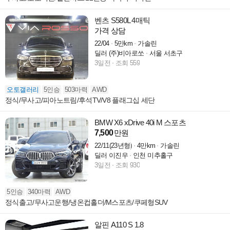
벤츠 S580L 4매틱
가격 상담
22/04
5만km
가솔린
딜러 (주)비아로쏘
서울 서초구
3일전
조회 559
오토갤러리
5인승
503마력
AWD
정식/무사고/피아노트림/후석TV/V8 플래그십 세단
BMW X6 xDrive 40i M 스포츠
7,500
만원
22/11(23년형)
4만km
가솔린
딜러 이진우
인천 미추홀구
3일전
조회 930
5인승
340마력
AWD
정식출고/무사고운행/냉온컵홀더/M스포츠/쿠페형SUV
알핀 A110 S 1.8