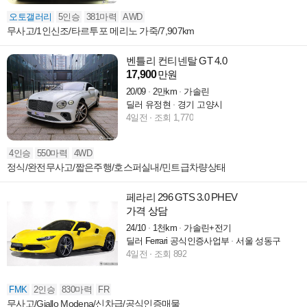
오토갤러리
5인승
381마력
AWD
무사고/1인신조/타르투포 메리노 가죽/7,907km
벤틀리 컨티넨탈 GT 4.0
17,900
만원
20/09
2만km
가솔린
딜러 유정현
경기 고양시
4일전
조회 1,770
4인승
550마력
4WD
정식/완전무사고/짧은주행/호스퍼실내/민트급차량상태
페라리 296 GTS 3.0 PHEV
가격 상담
24/10
1천km
가솔린+전기
딜러 Ferrari 공식인증사업부
서울 성동구
4일전
조회 892
FMK
2인승
830마력
FR
무사고/Giallo Modena/신차급/공식인증매물