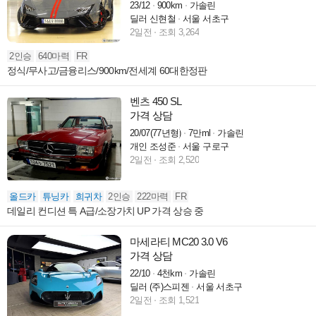
23/12
900km
가솔린
딜러 신현철
서울 서초구
2일전
조회 3,264
2인승
640마력
FR
정식/무사고/금융리스/900km/전세계 60대한정판
벤츠 450 SL
가격 상담
20/07(77년형)
7만ml
가솔린
개인 조성준
서울 구로구
2일전
조회 2,520
올드카
튜닝카
희귀차
2인승
222마력
FR
데일리 컨디션 특 A급/소장가치 UP 가격 상승 중
마세라티 MC20 3.0 V6
가격 상담
22/10
4천km
가솔린
딜러 (주)스피젠
서울 서초구
2일전
조회 1,521