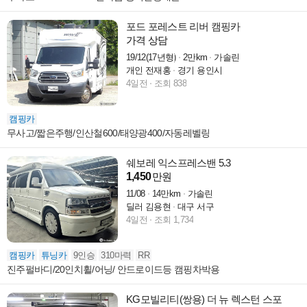
포드 포레스트 리버 캠핑카
가격 상담
19/12(17년형)
2만km
가솔린
개인 전재홍
경기 용인시
4일전
조회 838
캠핑카
무사고/짧은주행/인산철600/태양광400/자동레벨링
쉐보레 익스프레스밴 5.3
1,450
만원
11/08
14만km
가솔린
딜러 김용현
대구 서구
4일전
조회 1,734
캠핑카
튜닝카
9인승
310마력
RR
진주펄바디/20인치휠/어닝/ 안드로이드등 캠핑차박용
KG모빌리티(쌍용) 더 뉴 렉스턴 스포