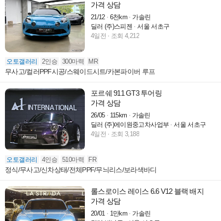
가격 상담
21/12
6천km
가솔린
딜러 (주)스피젠
서울 서초구
4일전
조회 4,212
오토갤러리
2인승
300마력
MR
무사고/컬러PPF시공/스웨이드시트/카본파이버 루프
포르쉐 911 GT3 투어링
가격 상담
26/05
115km
가솔린
딜러 (주)에이원중고차사업부
서울 서초구
4일전
조회 3,188
오토갤러리
4인승
510마력
FR
정식/무사고/신차상태/전체PPF/무늬리스/보라색바디
롤스로이스 레이스 6.6 V12 블랙 배지
가격 상담
20/01
1만km
가솔린