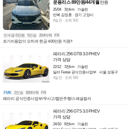
운용리스 89만원/44개월
만원
25/04
3만km
가솔린
반복 김정훈
경기 고양시
4일전
조회 500
인수금 0만원
5인승
204마력
FR
초기비용없이 오히려 현금 400만원 지원!!
페라리 296 GTB 3.0 PHEV
가격 상담
22/12
3천km
가솔린
딜러 Ferrari 공식인증사업부
서울 성동구
4일전
조회 585
FMK
2인승
830마력
FR
페라리 공식인증사업부/무사고/짧은주행/스페셜컬러
페라리 296 GTS 3.0 PHEV
가격 상담
24/10
8천km
가솔린