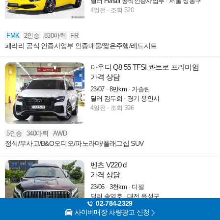
딜러 Ferrari 공식인증사업부
서울 성동구
4일전
조회 520
FMK
2인승
830마력
FR
페라리 공식 인증사업부 인증매물/짧은주행/레드시트
아우디 Q8 55 TFSI 콰트로 프리미엄
가격 상담
23/07
8만km
가솔린
딜러 김두희
경기 용인시
4일전
조회 596
5인승
340마력
AWD
정식/무사고/B&O오디오/파노라마/플래그십 SUV
벤츠 V220 d
가격 상담
23/06
3천km
디젤
딜러 송영호
대전 유성구
02-784-2329
5일전
조회 5,413
사이버매장 차량광고 신청