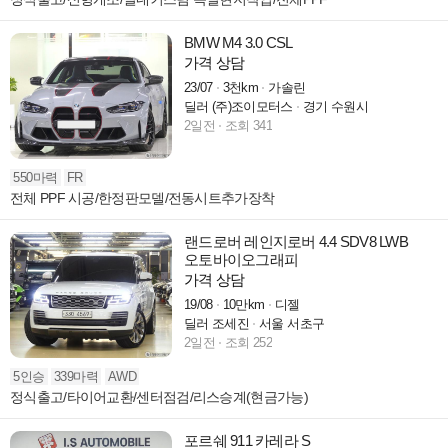
BMW M4 3.0 CSL
가격 상담
23/07
3천km
가솔린
딜러 (주)조이모터스
경기 수원시
2일전
조회 341
550마력
FR
전체 PPF 시공/한정판모델/전동시트추가장착
랜드로버 레인지로버 4.4 SDV8 LWB
오토바이오그래피
가격 상담
19/08
10만km
디젤
딜러 조세진
서울 서초구
2일전
조회 252
5인승
339마력
AWD
정식출고/타이어교환/센터점검/리스승계(현금가능)
포르쉐 911 카레라 S