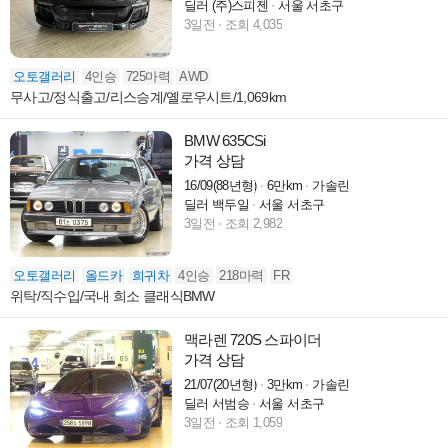
딜러 (주)스피젠
서울 서초구
3일전
조회 4,035
오토갤러리
4인승
725마력
AWD
무사고/정식출고/리스승계/옐로우시트/1,069km
BMW 635CSi
가격 상담
16/09(88년형)
6만km
가솔린
딜러 백두일
서울 서초구
3일전
조회 2,982
오토갤러리
올드카
희귀차
4인승
218마력
FR
위탁/직수입/국내 희소 클래식BMW
맥라렌 720S 스파이더
가격 상담
21/07(20년형)
3만km
가솔린
딜러 서범승
서울 서초구
3일전
조회 1,059