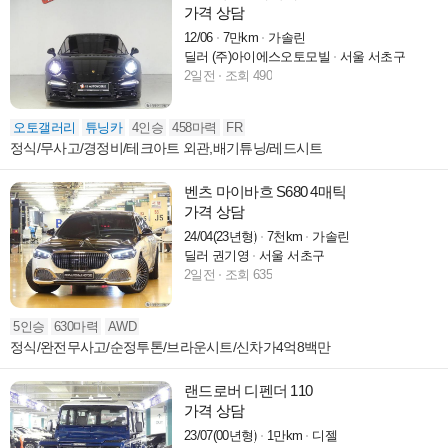
가격 상담
12/06
7만km
가솔린
딜러 (주)아이에스오토모빌
서울 서초구
2일전
조회 490
오토갤러리
튜닝카
4인승
458마력
FR
정식/무사고/경정비/테크아트 외관,배기튜닝/레드시트
벤츠 마이바흐 S680 4매틱
가격 상담
24/04(23년형)
7천km
가솔린
딜러 권기영
서울 서초구
2일전
조회 635
5인승
630마력
AWD
정식/완전무사고/순정투톤/브라운시트/신차가4억8백만
랜드로버 디펜더 110
가격 상담
23/07(00년형)
1만km
디젤