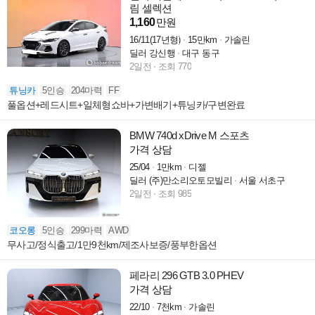
림 셀렉션
1,160
만원
16/11(17년형)
15만km
가솔린
딜러 강신행
대구 동구
2일전
조회 770
튜닝카
5인승
204마력
FF
풀옵션+레드시트+일체형쇼바+가변배기+튜닝카/구변완료
BMW 740d xDrive M 스포츠
가격 상담
25/04
1만km
디젤
딜러 (주)만소리오토모빌리
서울 서초구
2일전
조회 985
코오롱
5인승
299마력
AWD
무사고/정식출고/1만9천km/제조사보증/풍부한옵션
페라리 296 GTB 3.0 PHEV
가격 상담
22/10
7천km
가솔린