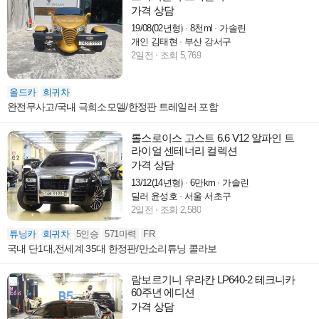
가격 상담
19/08(02년형)
8천ml
가솔린
개인 김태현
부산 강서구
2일전
조회 5,769
올드카
희귀차
완전무사고/국내 극희소모델/한정판 트레일러 포함
롤스로이스 고스트 6.6 V12 알파인 트
라이얼 센테너리 컬렉션
가격 상담
13/12(14년형)
6만km
가솔린
딜러 윤성호
서울 서초구
2일전
조회 2,580
튜닝카
희귀차
5인승
571마력
FR
국내 단1대,전세계 35대 한정판/만소리튜닝 콜라보
람보르기니 우라칸 LP640-2 테크니카
60주년 에디션
가격 상담