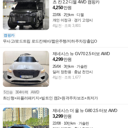
츠 칸 2.2 디젤 4WD 캠핑카
4,250
만원
22/06
2만km
디젤
개인 이정규
경기 고양시
4일전
조회 3,801
캠핑카
무사고/로드트립 로드칸헤비/짧은주행/지하주차장출입O
제네시스 뉴 GV70 2.5 터보 AWD
4,299
만원
25/04
3만km
가솔린
딜러 정한용
충남 천안시
4일전
조회 1,677
5인승
304마력
AWD
최신형+파퓰러패키지+빌트인 캠2+원격주차보조+최저가
제네시스 더 올 뉴 G80 2.5 터보 AWD
3,299
만원
22/08
10만km
가솔린