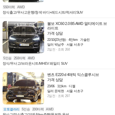
550마력
AWD
정식출고/무사고운행/청색 바디+레드시트/럭셔리SUV
볼보 XC60 2.0 B5 AWD 얼티메이트 브
라이트
가격 상담
22/10(23년형)
4만km
가솔린
딜러 박남주
서울 서초구
2일전
조회 268
5인승
250마력
4WD
정식/무사고/브라운시트/MHEV 패밀리 SUV
벤츠 E220 d 4매틱 익스클루시브
가격 상담
23/06
1만km
디젤
딜러 문제현
서울 서초구
2일전
조회 297
오토갤러리
5인승
200마력
AWD
무사고/정식출고/1만5천km주행/풍부한 옵션