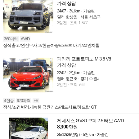
가격 상담
24/07
3만km
가솔린
딜러 한상민
서울 서초구
3일전
조회 1,577
360마력
AWD
정식출고/완전무사고/현금차량/스포츠 배기/22인치휠
페라리 포르토피노 M 3.9 V8
가격 상담
22/07
2만km
가솔린
딜러 권근호
경기 수원시
3일전
조회 769
4인승
620마력
FR
정식/조건변경가능한 금융리스/레드시트/하드탑 GT
제네시스 GV80 쿠페 2.5 터보 AWD
8,300
만원
25/12(26년형)
5천km
가솔린