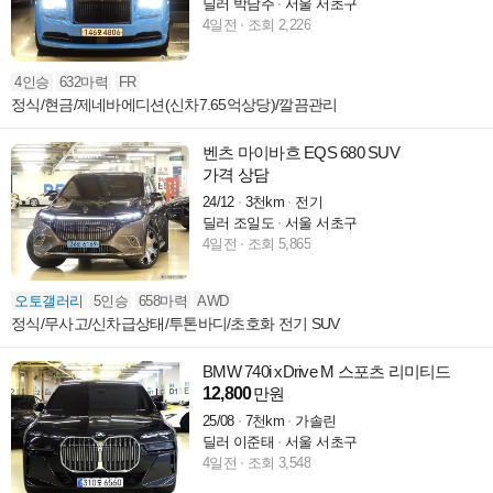
딜러 박남주
서울 서초구
4일전
조회 2,226
4인승
632마력
FR
정식/현금/제네바에디션(신차7.65억상당)/깔끔관리
벤츠 마이바흐 EQS 680 SUV
가격 상담
24/12
3천km
전기
딜러 조일도
서울 서초구
4일전
조회 5,865
오토갤러리
5인승
658마력
AWD
정식/무사고/신차급상태/투톤바디/초호화 전기 SUV
BMW 740i xDrive M 스포츠 리미티드
12,800
만원
25/08
7천km
가솔린
딜러 이준태
서울 서초구
4일전
조회 3,548