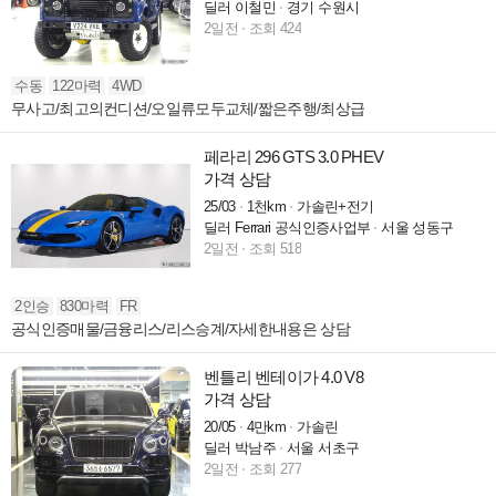
딜러 이철민
경기 수원시
2일전
조회 424
수동
122마력
4WD
무사고/최고의컨디션/오일류모두교체/짧은주행/최상급
페라리 296 GTS 3.0 PHEV
가격 상담
25/03
1천km
가솔린+전기
딜러 Ferrari 공식인증사업부
서울 성동구
2일전
조회 518
2인승
830마력
FR
공식인증매물/금융리스/리스승계/자세한내용은 상담
벤틀리 벤테이가 4.0 V8
가격 상담
20/05
4만km
가솔린
딜러 박남주
서울 서초구
2일전
조회 277