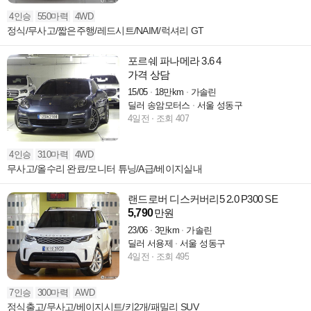
4인승
550마력
4WD
정식/무사고/짧은주행/레드시트/NAIM/럭셔리 GT
포르쉐 파나메라 3.6 4
가격 상담
15/05
18만km
가솔린
딜러 송암모터스
서울 성동구
4일전
조회 407
4인승
310마력
4WD
무사고/올수리 완료/모니터 튜닝/A급/베이지실내
랜드로버 디스커버리5 2.0 P300 SE
5,790
만원
23/06
3만km
가솔린
딜러 서용제
서울 성동구
4일전
조회 495
7인승
300마력
AWD
정식출고/무사고/베이지시트/키2개/패밀리 SUV