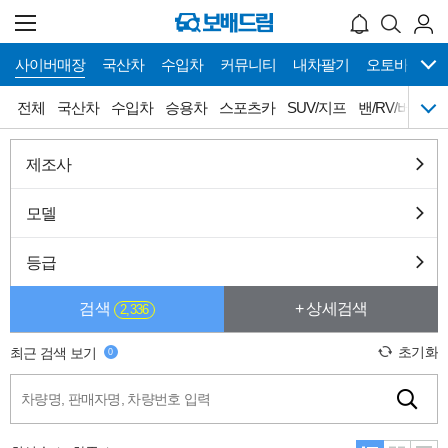
사이버매장
국산차
수입차
커뮤니티
내차팔기
오토바이
메
사이버매장 바로가기
전체
국산차
수입차
승용차
스포츠카
SUV/지프
밴/RV/버스
뉴
네
이
게
전체
국산차
수입차
승용차
제조사
이
션
스포츠카
SUV/지프
밴/RV/버스
픽업/트럭
모델
캠핑카
튜닝카
올드카
슈퍼카
등급
희귀차
오토갤러리
검색
+ 상세검색
2,336
초기화
최근 검색 보기
0