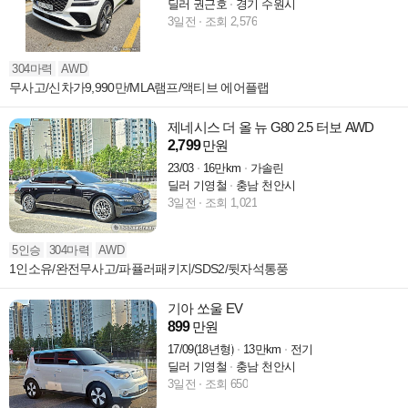
딜러 권근호
경기 수원시
3일전
조회 2,576
304마력
AWD
무사고/신차가9,990만/MLA램프/액티브 에어플랩
제네시스 더 올 뉴 G80 2.5 터보 AWD
2,799
만원
23/03
16만km
가솔린
딜러 기영철
충남 천안시
3일전
조회 1,021
5인승
304마력
AWD
1인소유/완전무사고/파퓰러패키지/SDS2/뒷자석통풍
기아 쏘울 EV
899
만원
17/09(18년형)
13만km
전기
딜러 기영철
충남 천안시
3일전
조회 650