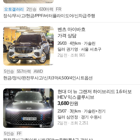
오토갤러리
2인승
630마력
FR
정식/무사고/현금/PPF/버터플라이도어/신차급주행
벤츠 마이바흐
가격 상담
26/03
4천km
가솔린
딜러 권기영
서울 서초구
2일전
조회 965
5인승
557마력
AWD
현금/정식/완전무사고/신차3억4,500/4인시트옵션
현대 더 뉴 그랜저 하이브리드 1.6 터보
HEV 익스클루시브
3,680
만원
23/07
3만km
가솔린+전기
딜러 심연정
경기 수원시
2일전
조회 2,251
5인승
FF