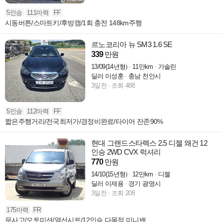
5인승
111마력
FF
시동버튼/스마트키/후방캠/1회 충전 148km주행
르노코리아 뉴 SM3 1.6 SE
339
만원
13/09(14년형)
11만km
가솔린
딜러 이성훈
충남 천안시
3일전
조회 488
5인승
112마력
FF
짧은주행거리/전국최저가/경정비완료/타이어 잔존90%
현대 그랜드스타렉스 2.5 디젤 왜건 12
인승 2WD CVX 럭셔리
770
만원
14/10(15년형)
12만km
디젤
딜러 이재용
경기 광명시
3일전
조회 208
175마력
FR
무사고/오토미션/열선시트/12인승 다목적 미니밴