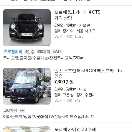
포르쉐 911 카레라 4 GTS
가격 상담
23/02
4천km
가솔린
딜러 장지수
서울 서초구
3일전
조회 1,823
오토갤러리
4인승
490마력
4WD
무사고/현금차량/수출가능/완전무사고/4,720km
벤츠 스프린터 519 CDI 엑스트라 L 15
인승
7,300
만원
21/09
5만km
디젤
딜러 고온성
경기 수원시
3일전
조회 742
190마력
FR
어라운드뷰/냉장고/뒷좌석TV/전동사이드스탭/13시트
포르쉐 카이엔 3.0 쿠페