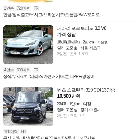
2인승
720마력
FR
현금/정식출고/무사고/브라운시트/오픈탑/B&W오디오
페라리 포르토피노 3.9 V8
가격 상담
18/10(19년형)
2만km
가솔린
딜러 고준호
서울 서초구
3일전
조회 1,309
4인승
600마력
FR
정식/무사고/무늬리스/가변배기/프론트PPF/경정비
벤츠 스프린터 319 CDI 13인승
10,500
만원
23/08
1만km
디젤
딜러 고온성
경기 수원시
3일전
조회 994
190마력
FR
무사고/흰색실내/VIP시트/요트바닥/풀파티션/7시트