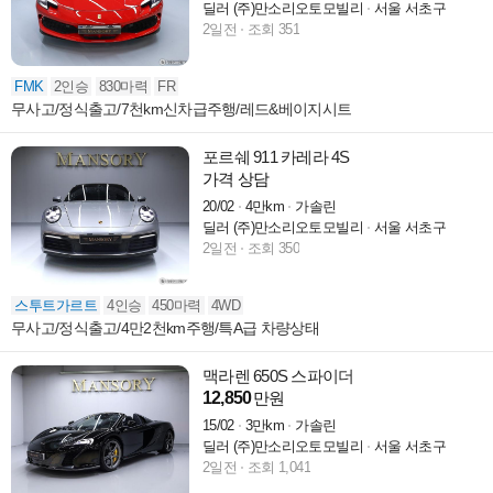
딜러 (주)만소리오토모빌리
서울 서초구
2일전
조회 351
FMK
2인승
830마력
FR
무사고/정식출고/7천km신차급주행/레드&베이지시트
포르쉐 911 카레라 4S
가격 상담
20/02
4만km
가솔린
딜러 (주)만소리오토모빌리
서울 서초구
2일전
조회 350
스투트가르트
4인승
450마력
4WD
무사고/정식출고/4만2천km주행/특A급 차량상태
맥라렌 650S 스파이더
12,850
만원
15/02
3만km
가솔린
딜러 (주)만소리오토모빌리
서울 서초구
2일전
조회 1,041