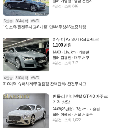
딜러 기영철
충남 천안시
4일전
조회 846
5인승
304마력
AWD
1인소유/완전무사고/6개월1만KM무상AS보증차량
아우디 A7 3.0 TFSI 콰트로
1,100
만원
14/03
11만km
가솔린
딜러 김용현
대구 서구
4일전
조회 717
4인승
310마력
AWD
310마력 슈퍼차저/무결점점 완벽관리/ 완전무사고
벤틀리 컨티넨탈 GT 4.0 아주르
가격 상담
24/08(23년형)
7천km
가솔린
딜러 이혜성
서울 서초구
4일전
조회 1,022