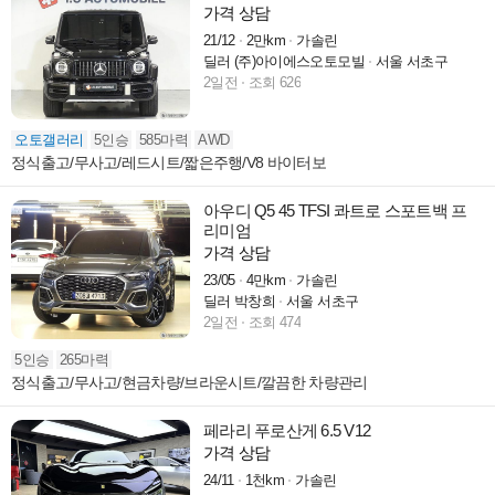
가격 상담
21/12
2만km
가솔린
딜러 (주)아이에스오토모빌
서울 서초구
2일전
조회 626
오토갤러리
5인승
585마력
AWD
정식출고/무사고/레드시트/짧은주행/V8 바이터보
아우디 Q5 45 TFSI 콰트로 스포트백 프
리미엄
가격 상담
23/05
4만km
가솔린
딜러 박창희
서울 서초구
2일전
조회 474
5인승
265마력
정식출고/무사고/현금차량/브라운시트/깔끔한 차량관리
페라리 푸로산게 6.5 V12
가격 상담
24/11
1천km
가솔린