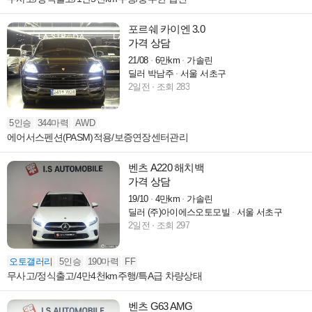
포르쉐 카이엔 3.0
가격 상담
21/08
6만km
가솔린
딜러 박남주
서울 서초구
2일전
조회 283
5인승
344마력
AWD
에어서스펜션(PASM)적용/보증연장센터관리
벤츠 A220 해치백
가격 상담
19/10
4만km
가솔린
딜러 (주)아이에스오토모빌
서울 서초구
2일전
조회 297
오토갤러리
5인승
190마력
FF
무사고/정식출고/4만4천km주행/특A급 차량상태
벤츠 G63 AMG