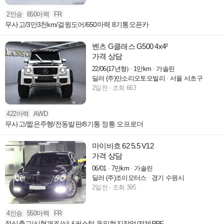
2인승
650마력
FR
무사고/3만3천km/걸윙도어/650마력 8기통오픈카
벤츠 G클래스 G500 4x4²
가격 상담
22/06(17년형)
1만km
가솔린
딜러 (주)만소리오토모빌리
서울 서초구
2일전
조회 663
422마력
AWD
무사고/짧은주행/전동발판/8기통 정통 오프로더
마이바흐 62 5.5 V12
가격 상담
06/01
7만km
가솔린
딜러 (주)조이모터스
경기 수원시
2일전
조회 395
4인승
550마력
FR
정식출고/신형개조/실내커스텀 독일현지작업/전체PPF