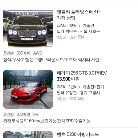
벤틀리 플라잉스퍼 4.0
가격 상담
16/05
4만km
가솔린
딜러 박남주
서울 서초구
4일전
조회 584
5인승
507마력
AWD
정식/무사고/짧은주행/브라운시트/초호화 럭셔리 세단
페라리 296 GTB 3.0 PHEV
33,900
만원
24/07
1천km
가솔린+전기
딜러 유정현
경기 고양시
4일전
조회 591
2인승
830마력
FR
완전무사고/1160km/보증가능/전체PPF/수출가능
벤츠 E200 아방가르드