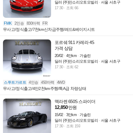
딜러 (주)만소리오토모빌리
서울 서초구
17:30
조회 66
FMK
2인승
830마력
FR
무사고/정식출고/7천km신차급주행/레드&베이지시트
포르쉐 911 카레라 4S
가격 상담
20/02
4만km
가솔린
딜러 (주)만소리오토모빌리
서울 서초구
17:30
조회 62
스투트가르트
4인승
450마력
4WD
무사고/정식출고/4만2천km주행/특A급 차량상태
맥라렌 650S 스파이더
12,850
만원
15/02
3만km
가솔린
딜러 (주)만소리오토모빌리
서울 서초구
17:30
조회 159