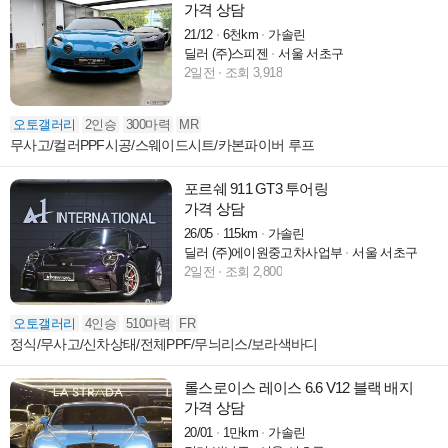
가격 상담
21/12
6천km
가솔린
딜러 (주)스피젠
서울 서초구
2일전
조회 3,918
오토갤러리
2인승
300마력
MR
무사고/컬러PPF시공/스웨이드시트/카본파이버 루프
포르쉐 911 GT3 투어링
가격 상담
26/05
115km
가솔린
딜러 (주)에이원중고차사업부
서울 서초구
2일전
조회 2,800
오토갤러리
4인승
510마력
FR
정식/무사고/신차상태/전체PPF/무늬리스/보라색바디
롤스로이스 레이스 6.6 V12 블랙 배지
가격 상담
20/01
1만km
가솔린