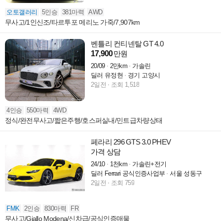
오토갤러리
5인승
381마력
AWD
무사고/1인신조/타르투포 메리노 가죽/7,907km
벤틀리 컨티넨탈 GT 4.0
17,900
만원
20/09
2만km
가솔린
딜러 유정현
경기 고양시
2일전
조회 1,518
4인승
550마력
4WD
정식/완전무사고/짧은주행/호스퍼실내/민트급차량상태
페라리 296 GTS 3.0 PHEV
가격 상담
24/10
1천km
가솔린+전기
딜러 Ferrari 공식인증사업부
서울 성동구
2일전
조회 759
FMK
2인승
830마력
FR
무사고/Giallo Modena/신차급/공식인증매물