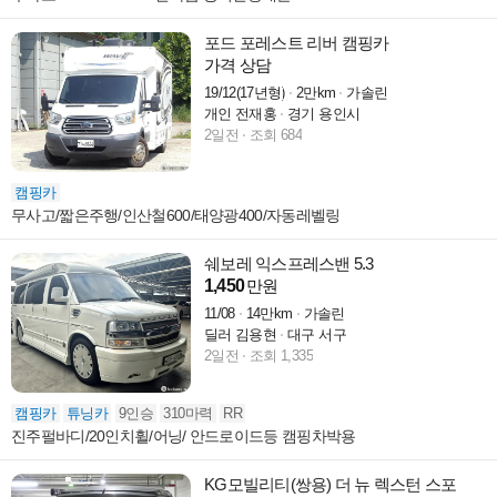
포드 포레스트 리버 캠핑카
가격 상담
19/12(17년형)
2만km
가솔린
개인 전재홍
경기 용인시
2일전
조회 684
캠핑카
무사고/짧은주행/인산철600/태양광400/자동레벨링
쉐보레 익스프레스밴 5.3
1,450
만원
11/08
14만km
가솔린
딜러 김용현
대구 서구
2일전
조회 1,335
캠핑카
튜닝카
9인승
310마력
RR
진주펄바디/20인치휠/어닝/ 안드로이드등 캠핑차박용
KG모빌리티(쌍용) 더 뉴 렉스턴 스포