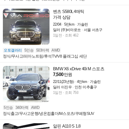
벤츠 S580L 4매틱
가격 상담
22/04
5만km
가솔린
딜러 (주)비아로쏘
서울 서초구
1일전
조회 462
오토갤러리
5인승
503마력
AWD
정식/무사고/피아노트림/후석TV/V8 플래그십 세단
BMW X6 xDrive 40i M 스포츠
7,500
만원
22/11(23년형)
4만km
가솔린
딜러 이진우
인천 미추홀구
1일전
조회 759
5인승
340마력
AWD
정식출고/무사고운행/냉온컵홀더/M스포츠/쿠페형SUV
알핀 A110 S 1.8