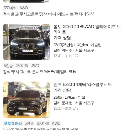
550마력
AWD
정식출고/무사고운행/청색 바디+레드시트/럭셔리SUV
볼보 XC60 2.0 B5 AWD 얼티메이트 브
라이트
가격 상담
22/10(23년형)
4만km
가솔린
딜러 박남주
서울 서초구
13:41
조회 127
5인승
250마력
4WD
정식/무사고/브라운시트/MHEV 패밀리 SUV
벤츠 E220 d 4매틱 익스클루시브
가격 상담
23/06
1만km
디젤
딜러 문제현
서울 서초구
13:37
조회 142
오토갤러리
5인승
200마력
AWD
무사고/정식출고/1만5천km주행/풍부한 옵션