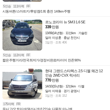
5인승
111마력
FF
시동버튼/스마트키/후방캠/1회 충전 148km주행
르노코리아 뉴 SM3 1.6 SE
339
만원
13/09(14년형)
11만km
가솔린
딜러 이성훈
충남 천안시
1일전
조회 406
5인승
112마력
FF
짧은주행거리/전국최저가/경정비완료/타이어 잔존90%
현대 그랜드스타렉스 2.5 디젤 왜건 12
인승 2WD CVX 럭셔리
770
만원
14/10(15년형)
12만km
디젤
딜러 이재용
경기 광명시
1일전
조회 152
175마력
FR
무사고/오토미션/열선시트/12인승 다목적 미니밴