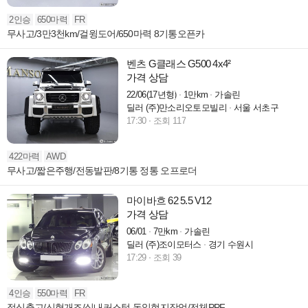
2인승
650마력
FR
무사고/3만3천km/걸윙도어/650마력 8기통오픈카
벤츠 G클래스 G500 4x4²
가격 상담
22/06(17년형)
1만km
가솔린
딜러 (주)만소리오토모빌리
서울 서초구
17:30
조회 117
422마력
AWD
무사고/짧은주행/전동발판/8기통 정통 오프로더
마이바흐 62 5.5 V12
가격 상담
06/01
7만km
가솔린
딜러 (주)조이모터스
경기 수원시
17:29
조회 39
4인승
550마력
FR
정식출고/신형개조/실내커스텀 독일현지작업/전체PPF