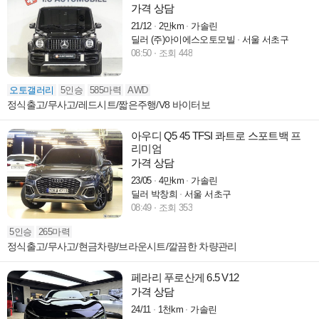
가격 상담
21/12
2만km
가솔린
딜러 (주)아이에스오토모빌
서울 서초구
08:50
조회 448
오토갤러리
5인승
585마력
AWD
정식출고/무사고/레드시트/짧은주행/V8 바이터보
아우디 Q5 45 TFSI 콰트로 스포트백 프
리미엄
가격 상담
23/05
4만km
가솔린
딜러 박창희
서울 서초구
08:49
조회 353
5인승
265마력
정식출고/무사고/현금차량/브라운시트/깔끔한 차량관리
페라리 푸로산게 6.5 V12
가격 상담
24/11
1천km
가솔린