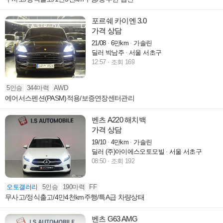
포르쉐 카이엔 3.0
가격 상담
21/08
6만km
가솔린
딜러 박남주
서울 서초구
12:57
조회 169
5인승
344마력
AWD
에어서스펜션(PASM)적용/보증연장센터관리
벤츠 A220 해치백
가격 상담
19/10
4만km
가솔린
딜러 (주)아이에스오토모빌
서울 서초구
08:50
조회 192
오토갤러리
5인승
190마력
FF
무사고/정식출고/4만4천km주행/특A급 차량상태
벤츠 G63 AMG