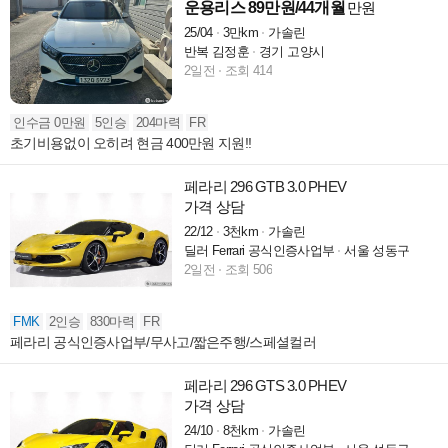
운용리스 89만원/44개월
만원
25/04
3만km
가솔린
반복 김정훈
경기 고양시
2일전
조회 414
인수금 0만원
5인승
204마력
FR
초기비용없이 오히려 현금 400만원 지원!!
페라리 296 GTB 3.0 PHEV
가격 상담
22/12
3천km
가솔린
딜러 Ferrari 공식인증사업부
서울 성동구
2일전
조회 506
FMK
2인승
830마력
FR
페라리 공식인증사업부/무사고/짧은주행/스페셜컬러
페라리 296 GTS 3.0 PHEV
가격 상담
24/10
8천km
가솔린