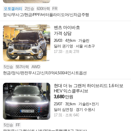
오토갤러리
2인승
630마력
FR
정식/무사고/현금/PPF/버터플라이도어/신차급주행
벤츠 마이바흐
가격 상담
26/03
4천km
가솔린
딜러 권기영
서울 서초구
17:33
조회 278
5인승
557마력
AWD
현금/정식/완전무사고/신차3억4,500/4인시트옵션
현대 더 뉴 그랜저 하이브리드 1.6 터보
HEV 익스클루시브
3,680
만원
23/07
3만km
가솔린+전기
딜러 심연정
경기 수원시
17:31
조회 640
5인승
FF