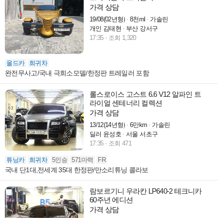
가격 상담
19/08(02년형)
8천ml
가솔린
개인 김태현
부산 강서구
17:35
조회 1,320
올드카
희귀차
완전무사고/국내 극희소모델/한정판 트레일러 포함
롤스로이스 고스트 6.6 V12 알파인 트
라이얼 센테너리 컬렉션
가격 상담
13/12(14년형)
6만km
가솔린
딜러 윤성호
서울 서초구
17:35
조회 471
튜닝카
희귀차
5인승
571마력
FR
국내 단1대,전세계 35대 한정판/만소리튜닝 콜라보
람보르기니 우라칸 LP640-2 테크니카
60주년 에디션
가격 상담