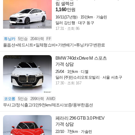
림 셀렉션
1,160
만원
16/11(17년형)
15만km
가솔린
딜러 강신행
대구 동구
17:31
조회 86
튜닝카
5인승
204마력
FF
풀옵션+레드시트+일체형쇼바+가변배기+튜닝카/구변완료
BMW 740d xDrive M 스포츠
가격 상담
25/04
1만km
디젤
딜러 (주)만소리오토모빌리
서울 서초구
17:30
조회 167
코오롱
5인승
299마력
AWD
무사고/정식출고/1만9천km/제조사보증/풍부한옵션
페라리 296 GTB 3.0 PHEV
가격 상담
22/10
7천km
가솔린