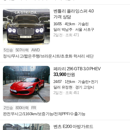
벤틀리 플라잉스퍼 4.0
가격 상담
16/05
4만km
가솔린
딜러 박남주
서울 서초구
2일전
조회 471
5인승
507마력
AWD
정식/무사고/짧은주행/브라운시트/초호화 럭셔리 세단
페라리 296 GTB 3.0 PHEV
33,900
만원
24/07
1천km
가솔린+전기
딜러 유정현
경기 고양시
2일전
조회 451
2인승
830마력
FR
완전무사고/1160km/보증가능/전체PPF/수출가능
벤츠 E200 아방가르드