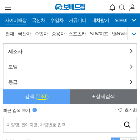
사이버매장
국산차
수입차
커뮤니티
내차팔기
오토바이
메
사이버매장 바로가기
전체
국산차
수입차
승용차
스포츠카
SUV/지프
밴/RV/버스
뉴
네
이
게
전체
국산차
수입차
승용차
제조사
이
션
스포츠카
SUV/지프
밴/RV/버스
픽업/트럭
모델
캠핑카
튜닝카
올드카
슈퍼카
등급
희귀차
오토갤러리
검색
+ 상세검색
2,351
초기화
최근 검색 보기
0