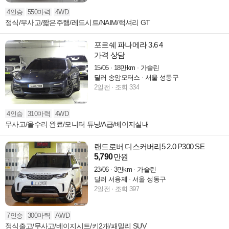
4인승
550마력
4WD
정식/무사고/짧은주행/레드시트/NAIM/럭셔리 GT
포르쉐 파나메라 3.6 4
가격 상담
15/05
18만km
가솔린
딜러 송암모터스
서울 성동구
2일전
조회 334
4인승
310마력
4WD
무사고/올수리 완료/모니터 튜닝/A급/베이지실내
랜드로버 디스커버리5 2.0 P300 SE
5,790
만원
23/06
3만km
가솔린
딜러 서용제
서울 성동구
2일전
조회 397
7인승
300마력
AWD
정식출고/무사고/베이지시트/키2개/패밀리 SUV