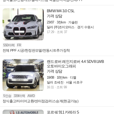
BMW M4 3.0 CSL
가격 상담
23/07
3천km
가솔린
딜러 (주)조이모터스
경기 수원시
17:29
조회 37
550마력
FR
전체 PPF 시공/한정판모델/전동시트추가장착
랜드로버 레인지로버 4.4 SDV8 LWB
오토바이오그래피
가격 상담
19/08
10만km
디젤
딜러 조세진
서울 서초구
16:11
조회 99
5인승
339마력
AWD
정식출고/타이어교환/센터점검/리스승계(현금가능)
포르쉐 911 카레라 S