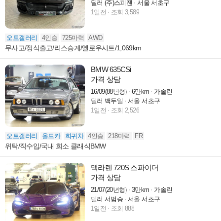
딜러 (주)스피젠
서울 서초구
1일전
조회 3,589
오토갤러리
4인승
725마력
AWD
무사고/정식출고/리스승계/옐로우시트/1,069km
BMW 635CSi
가격 상담
16/09(88년형)
6만km
가솔린
딜러 백두일
서울 서초구
1일전
조회 2,526
오토갤러리
올드카
희귀차
4인승
218마력
FR
위탁/직수입/국내 희소 클래식BMW
맥라렌 720S 스파이더
가격 상담
21/07(20년형)
3만km
가솔린
딜러 서범승
서울 서초구
1일전
조회 888