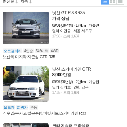
닛산 GT-R 3.8 R35
가격 상담
09/01(08년형)
1만km
가솔린
딜러 이민규
서울 서초구
17:35
조회 1,637
오토갤러리
4인승
545마력
4WD
닛산의 마지막 자존심 GTR R35
닛산 스카이라인 GTR
8,000
만원
09/07(96년형)
2만km
가솔린
딜러 김기호
인천 남구
17:35
조회 1,691
올드카
희귀차
수동
직수입/무사고/짧은주행/버킷시트/스카이라인 R33
크라이슬러 프라울러