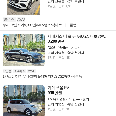
딜러 권근호
경기 수원시
1일전
조회 1,982
304마력
AWD
무사고/신차가9,990만/MLA램프/액티브 에어플랩
제네시스 더 올 뉴 G80 2.5 터보 AWD
3,299
만원
23/03
16만km
가솔린
딜러 기영철
충남 천안시
1일전
조회 693
5인승
304마력
AWD
1인소유/완전무사고/파퓰러패키지/SDS2/뒷자석통풍
기아 쏘울 EV
999
만원
17/09(18년형)
13만km
전기
딜러 기영철
충남 천안시
1일전
조회 480