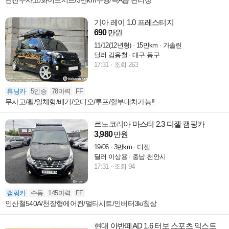
완전무사고/화이트시트/3만km주행/특A급 관리상
기아 레이 1.0 프레스티지
690
만원
11/12(12년형)
15만km
가솔린
딜러 김용철
대구 동구
17:31
조회 263
튜닝카
5인승
78마력
FF
무사고/휠/일체형/배기/오디오/루프/할부대차가능!!
르노코리아 마스터 2.3 디젤 캠핑카
3,980
만원
19/06
3만km
디젤
딜러 이상용
충남 천안시
17:31
조회 94
캠핑카
수동
145마력
FF
인산철540A/천장형에어컨/멀티시트/인버터3k/침상
현대 아반떼AD 1.6 터보 스포츠 익스트