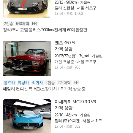
23/12
900km
가솔린
딜러 신현철
서울 서초구
17:34
조회 1,063
2인승
640마력
FR
정식/무사고/금융리스/900km/전세계 60대한정판
벤츠 450 SL
가격 상담
20/07(77년형)
7만ml
가솔린
개인 조성준
서울 구로구
17:34
조회 706
올드카
튜닝카
희귀차
2인승
222마력
FR
데일리 컨디션 특 A급/소장가치 UP 가격 상승 중
마세라티 MC20 3.0 V6
가격 상담
22/10
4천km
가솔린
딜러 (주)스피젠
서울 서초구
17:34
조회 332