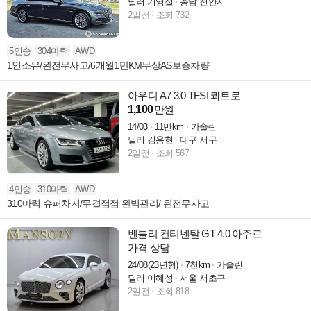
딜러 기영철
충남 천안시
2일전
조회 732
5인승
304마력
AWD
1인소유/완전무사고/6개월1만KM무상AS보증차량
아우디 A7 3.0 TFSI 콰트로
1,100
만원
14/03
11만km
가솔린
딜러 김용현
대구 서구
2일전
조회 567
4인승
310마력
AWD
310마력 슈퍼차저/무결점점 완벽관리/ 완전무사고
벤틀리 컨티넨탈 GT 4.0 아주르
가격 상담
24/08(23년형)
7천km
가솔린
딜러 이혜성
서울 서초구
2일전
조회 818