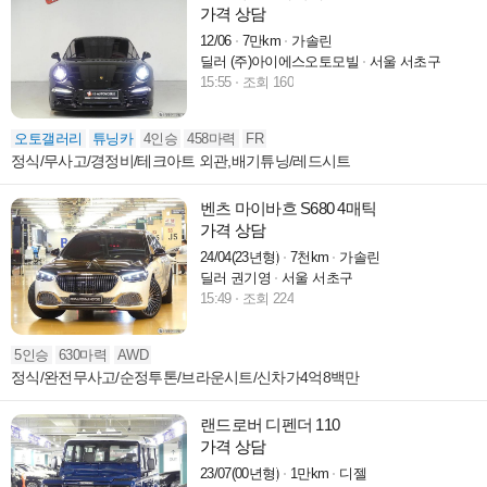
가격 상담
12/06
7만km
가솔린
딜러 (주)아이에스오토모빌
서울 서초구
15:55
조회 160
오토갤러리
튜닝카
4인승
458마력
FR
정식/무사고/경정비/테크아트 외관,배기튜닝/레드시트
벤츠 마이바흐 S680 4매틱
가격 상담
24/04(23년형)
7천km
가솔린
딜러 권기영
서울 서초구
15:49
조회 224
5인승
630마력
AWD
정식/완전무사고/순정투톤/브라운시트/신차가4억8백만
랜드로버 디펜더 110
가격 상담
23/07(00년형)
1만km
디젤