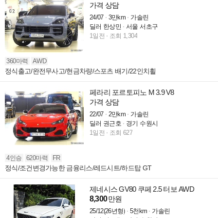
가격 상담
24/07
3만km
가솔린
딜러 한상민
서울 서초구
1일전
조회 1,304
360마력
AWD
정식출고/완전무사고/현금차량/스포츠 배기/22인치휠
페라리 포르토피노 M 3.9 V8
가격 상담
22/07
2만km
가솔린
딜러 권근호
경기 수원시
1일전
조회 627
4인승
620마력
FR
정식/조건변경가능한 금융리스/레드시트/하드탑 GT
제네시스 GV80 쿠페 2.5 터보 AWD
8,300
만원
25/12(26년형)
5천km
가솔린