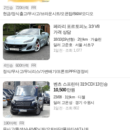
2인승
720마력
FR
현금/정식출고/무사고/브라운시트/오픈탑/B&W오디오
페라리 포르토피노 3.9 V8
가격 상담
18/10(19년형)
2만km
가솔린
딜러 고준호
서울 서초구
1일전
조회 1,077
4인승
600마력
FR
정식/무사고/무늬리스/가변배기/프론트PPF/경정비
벤츠 스프린터 319 CDI 13인승
10,500
만원
23/08
1만km
디젤
딜러 고온성
경기 수원시
1일전
조회 802
190마력
FR
무사고/흰색실내/VIP시트/요트바닥/풀파티션/7시트