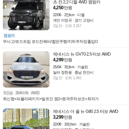
츠 칸 2.2 디젤 4WD 캠핑카
4,250
만원
22/06
2만km
디젤
개인 이정규
경기 고양시
2일전
조회 3,157
캠핑카
무사고/로드트립 로드칸헤비/짧은주행/지하주차장출입O
제네시스 뉴 GV70 2.5 터보 AWD
4,299
만원
25/04
3만km
가솔린
딜러 정한용
충남 천안시
2일전
조회 1,492
5인승
304마력
AWD
최신형+파퓰러패키지+빌트인 캠2+원격주차보조+최저가
제네시스 더 올 뉴 G80 2.5 터보 AWD
3,299
만원
22/08
10만km
가솔린