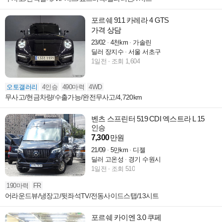
포르쉐 911 카레라 4 GTS
가격 상담
23/02
4천km
가솔린
딜러 장지수
서울 서초구
1일전
조회 1,604
오토갤러리
4인승
490마력
4WD
무사고/현금차량/수출가능/완전무사고/4,720km
벤츠 스프린터 519 CDI 엑스트라 L 15
인승
7,300
만원
21/09
5만km
디젤
딜러 고온성
경기 수원시
1일전
조회 510
190마력
FR
어라운드뷰/냉장고/뒷좌석TV/전동사이드스탭/13시트
포르쉐 카이엔 3.0 쿠페