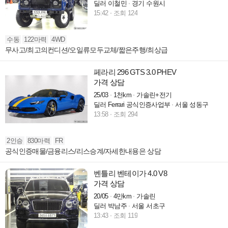
딜러 이철민
경기 수원시
15:42
조회 124
수동
122마력
4WD
무사고/최고의컨디션/오일류모두교체/짧은주행/최상급
페라리 296 GTS 3.0 PHEV
가격 상담
25/03
1천km
가솔린+전기
딜러 Ferrari 공식인증사업부
서울 성동구
13:58
조회 294
2인승
830마력
FR
공식인증매물/금융리스/리스승계/자세한내용은 상담
벤틀리 벤테이가 4.0 V8
가격 상담
20/05
4만km
가솔린
딜러 박남주
서울 서초구
13:43
조회 119