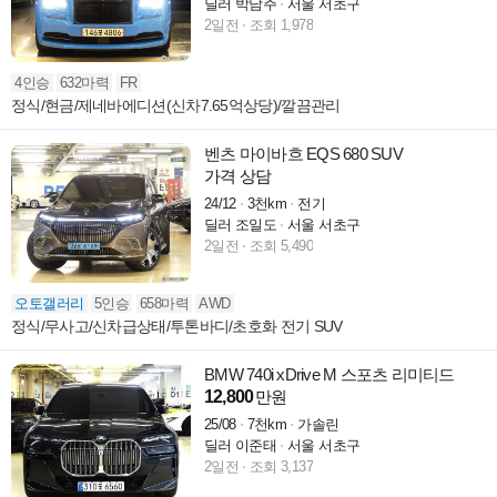
딜러 박남주
서울 서초구
2일전
조회 1,978
4인승
632마력
FR
정식/현금/제네바에디션(신차7.65억상당)/깔끔관리
벤츠 마이바흐 EQS 680 SUV
가격 상담
24/12
3천km
전기
딜러 조일도
서울 서초구
2일전
조회 5,490
오토갤러리
5인승
658마력
AWD
정식/무사고/신차급상태/투톤바디/초호화 전기 SUV
BMW 740i xDrive M 스포츠 리미티드
12,800
만원
25/08
7천km
가솔린
딜러 이준태
서울 서초구
2일전
조회 3,137