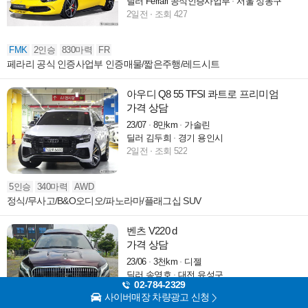
딜러 Ferrari 공식인증사업부
서울 성동구
2일전
조회 427
FMK
2인승
830마력
FR
페라리 공식 인증사업부 인증매물/짧은주행/레드시트
아우디 Q8 55 TFSI 콰트로 프리미엄
가격 상담
23/07
8만km
가솔린
딜러 김두희
경기 용인시
2일전
조회 522
5인승
340마력
AWD
정식/무사고/B&O오디오/파노라마/플래그십 SUV
벤츠 V220 d
가격 상담
23/06
3천km
디젤
딜러 송영호
대전 유성구
02-784-2329
3일전
조회 5,062
사이버매장 차량광고 신청