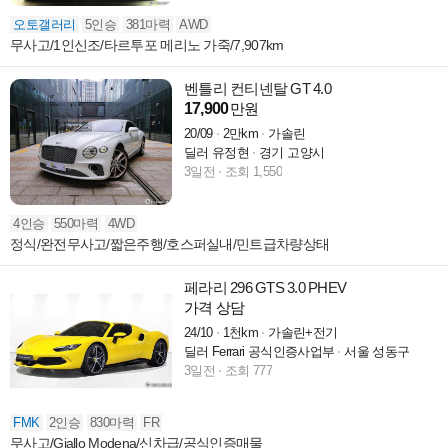
오토갤러리
5인승
381마력
AWD
무사고/1인신조/타르투포 메리노 가죽/7,907km
벤틀리 컨티넨탈 GT 4.0
17,900
만원
20/09
2만km
가솔린
딜러 유정현
경기 고양시
3일전
조회 1,550
4인승
550마력
4WD
정식/완전무사고/짧은주행/호스퍼실내/민트급차량상태
페라리 296 GTS 3.0 PHEV
가격 상담
24/10
1천km
가솔린+전기
딜러 Ferrari 공식인증사업부
서울 성동구
3일전
조회 777
FMK
2인승
830마력
FR
무사고/Giallo Modena/신차급/공식인증매물