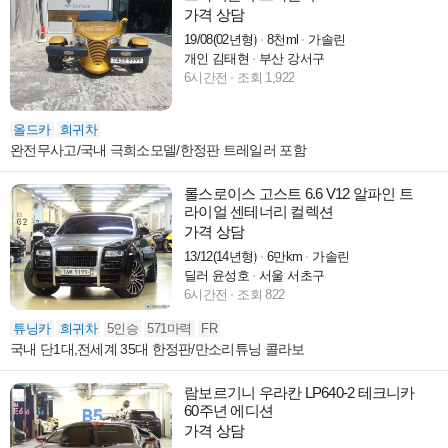
가격 상담
19/08(02년형)
8천ml
가솔린
개인 김태현
부산 강서구
6시간전
조회 1,922
올드카
희귀차
완전무사고/국내 극희소모델/한정판 트레일러 포함
롤스로이스 고스트 6.6 V12 알파인 트
라이얼 센테너리 컬렉션
가격 상담
13/12(14년형)
6만km
가솔린
딜러 윤성호
서울 서초구
6시간전
조회 822
튜닝카
희귀차
5인승
571마력
FR
국내 단1대,전세계 35대 한정판/만소리튜닝 콜라보
람보르기니 우라칸 LP640-2 테크니카
60주년 에디션
가격 상담