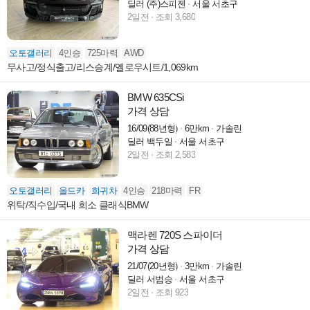
딜러 (주)스피젠
서울 서초구
2일전
조회 3,680
오토갤러리
4인승
725마력
AWD
무사고/정식출고/리스승계/옐로우시트/1,069km
BMW 635CSi
가격 상담
16/09(88년형)
6만km
가솔린
딜러 백두일
서울 서초구
2일전
조회 2,583
오토갤러리
올드카
희귀차
4인승
218마력
FR
위탁/직수입/국내 희소 클래식BMW
맥라렌 720S 스파이더
가격 상담
21/07(20년형)
3만km
가솔린
딜러 서범승
서울 서초구
2일전
조회 923