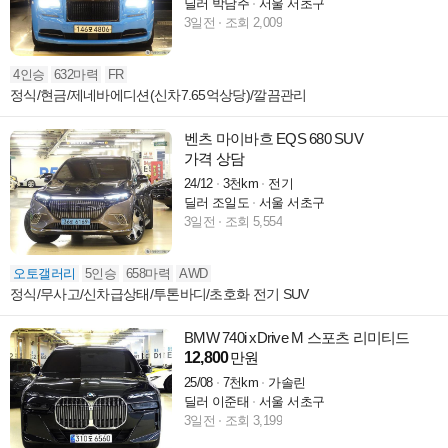
딜러 박남주
서울 서초구
3일전
조회 2,009
4인승
632마력
FR
정식/현금/제네바에디션(신차7.65억상당)/깔끔관리
벤츠 마이바흐 EQS 680 SUV
가격 상담
24/12
3천km
전기
딜러 조일도
서울 서초구
3일전
조회 5,554
오토갤러리
5인승
658마력
AWD
정식/무사고/신차급상태/투톤바디/초호화 전기 SUV
BMW 740i xDrive M 스포츠 리미티드
12,800
만원
25/08
7천km
가솔린
딜러 이준태
서울 서초구
3일전
조회 3,199