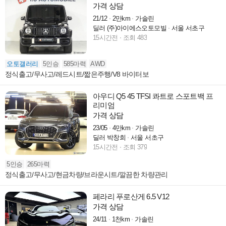
가격 상담
21/12
2만km
가솔린
딜러 (주)아이에스오토모빌
서울 서초구
15시간전
조회 483
오토갤러리
5인승
585마력
AWD
정식출고/무사고/레드시트/짧은주행/V8 바이터보
아우디 Q5 45 TFSI 콰트로 스포트백 프
리미엄
가격 상담
23/05
4만km
가솔린
딜러 박창희
서울 서초구
15시간전
조회 379
5인승
265마력
정식출고/무사고/현금차량/브라운시트/깔끔한 차량관리
페라리 푸로산게 6.5 V12
가격 상담
24/11
1천km
가솔린