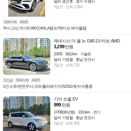
딜러 권근호
경기 수원시
2일전
조회 2,069
304마력
AWD
무사고/신차가9,990만/MLA램프/액티브 에어플랩
제네시스 더 올 뉴 G80 2.5 터보 AWD
3,299
만원
23/03
16만km
가솔린
딜러 기영철
충남 천안시
2일전
조회 733
5인승
304마력
AWD
1인소유/완전무사고/파퓰러패키지/SDS2/뒷자석통풍
기아 쏘울 EV
999
만원
17/09(18년형)
13만km
전기
딜러 기영철
충남 천안시
2일전
조회 502