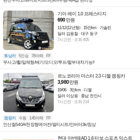
완전무사고/화이트시트/3만km주행/특A급 관리상
기아 레이 1.0 프레스티지
690
만원
11/12(12년형)
15만km
가솔린
딜러 김용철
대구 동구
7시간전
조회 405
튜닝카
5인승
78마력
FF
무사고/휠/일체형/배기/오디오/루프/할부대차가능!!
르노코리아 마스터 2.3 디젤 캠핑카
3,980
만원
19/06
3만km
디젤
딜러 이상용
충남 천안시
7시간전
조회 214
캠핑카
수동
145마력
FF
인산철540A/천장형에어컨/멀티시트/인버터3k/침상
현대 아반떼AD 1.6 터보 스포츠 익스트