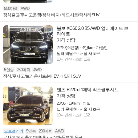
550마력
AWD
정식출고/무사고운행/청색 바디+레드시트/럭셔리SUV
볼보 XC60 2.0 B5 AWD 얼티메이트 브
라이트
가격 상담
22/10(23년형)
4만km
가솔린
딜러 박남주
서울 서초구
10시간전
조회 156
5인승
250마력
4WD
정식/무사고/브라운시트/MHEV 패밀리 SUV
벤츠 E220 d 4매틱 익스클루시브
가격 상담
23/06
1만km
디젤
딜러 문제현
서울 서초구
10시간전
조회 162
오토갤러리
5인승
200마력
AWD
무사고/정식출고/1만5천km주행/풍부한 옵션