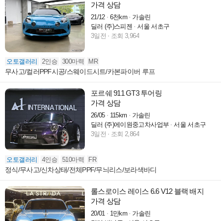
가격 상담
21/12
6천km
가솔린
딜러 (주)스피젠
서울 서초구
3일전
조회 3,964
오토갤러리
2인승
300마력
MR
무사고/컬러PPF시공/스웨이드시트/카본파이버 루프
포르쉐 911 GT3 투어링
가격 상담
26/05
115km
가솔린
딜러 (주)에이원중고차사업부
서울 서초구
3일전
조회 2,864
오토갤러리
4인승
510마력
FR
정식/무사고/신차상태/전체PPF/무늬리스/보라색바디
롤스로이스 레이스 6.6 V12 블랙 배지
가격 상담
20/01
1만km
가솔린