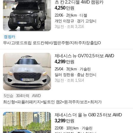
츠 칸 2.2 디젤 4WD 캠핑카
4,250
만원
22/06
2만km
디젤
개인 이정규
경기 고양시
3일전
조회 3,216
캠핑카
무사고/로드트립 로드칸헤비/짧은주행/지하주차장출입O
제네시스 뉴 GV70 2.5 터보 AWD
4,299
만원
25/04
3만km
가솔린
딜러 정한용
충남 천안시
3일전
조회 1,514
5인승
304마력
AWD
최신형+파퓰러패키지+빌트인 캠2+원격주차보조+최저가
제네시스 더 올 뉴 G80 2.5 터보 AWD
3,299
만원
22/08
10만km
가솔린