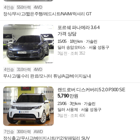
4인승
550마력
4WD
정식/무사고/짧은주행/레드시트/NAIM/럭셔리 GT
포르쉐 파나메라 3.6 4
가격 상담
15/05
18만km
가솔린
딜러 송암모터스
서울 성동구
3일전
조회 352
4인승
310마력
4WD
무사고/올수리 완료/모니터 튜닝/A급/베이지실내
랜드로버 디스커버리5 2.0 P300 SE
5,790
만원
23/06
3만km
가솔린
딜러 서용제
서울 성동구
3일전
조회 406
7인승
300마력
AWD
정식출고/무사고/베이지시트/키2개/패밀리 SUV