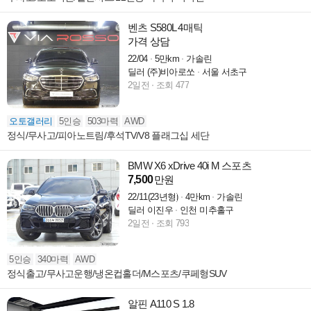
벤츠 S580L 4매틱
가격 상담
22/04
5만km
가솔린
딜러 (주)비아로쏘
서울 서초구
2일전
조회 477
오토갤러리
5인승
503마력
AWD
정식/무사고/피아노트림/후석TV/V8 플래그십 세단
BMW X6 xDrive 40i M 스포츠
7,500
만원
22/11(23년형)
4만km
가솔린
딜러 이진우
인천 미추홀구
2일전
조회 793
5인승
340마력
AWD
정식출고/무사고운행/냉온컵홀더/M스포츠/쿠페형SUV
알핀 A110 S 1.8