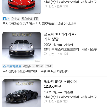
딜러 (주)만소리오토모빌리
서울 서초구
7시간전
조회 131
FMK
2인승
830마력
FR
무사고/정식출고/7천km신차급주행/레드&베이지시트
포르쉐 911 카레라 4S
가격 상담
20/02
4만km
가솔린
딜러 (주)만소리오토모빌리
서울 서초구
7시간전
조회 124
스투트가르트
4인승
450마력
4WD
무사고/정식출고/4만2천km주행/특A급 차량상태
맥라렌 650S 스파이더
12,850
만원
15/02
3만km
가솔린
딜러 (주)만소리오토모빌리
서울 서초구
7시간전
조회 327