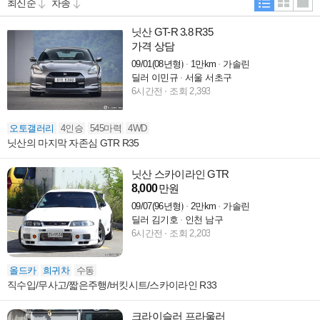
닛산 GT-R 3.8 R35
가격 상담
09/01(08년형)
1만km
가솔린
딜러 이민규
서울 서초구
6시간전
조회 2,393
오토갤러리
4인승
545마력
4WD
닛산의 마지막 자존심 GTR R35
닛산 스카이라인 GTR
8,000
만원
09/07(96년형)
2만km
가솔린
딜러 김기호
인천 남구
6시간전
조회 2,203
올드카
희귀차
수동
직수입/무사고/짧은주행/버킷시트/스카이라인 R33
크라이슬러 프라울러