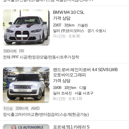
BMW M4 3.0 CSL
가격 상담
23/07
3천km
가솔린
딜러 (주)조이모터스
경기 수원시
7시간전
조회 90
550마력
FR
전체 PPF 시공/한정판모델/전동시트추가장착
랜드로버 레인지로버 4.4 SDV8 LWB
오토바이오그래피
가격 상담
19/08
10만km
디젤
딜러 조세진
서울 서초구
8시간전
조회 133
5인승
339마력
AWD
정식출고/타이어교환/센터점검/리스승계(현금가능)
포르쉐 911 카레라 S