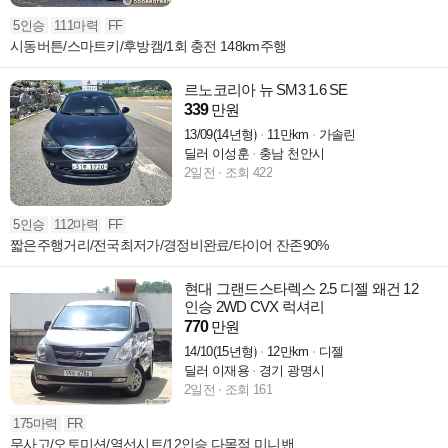
5인승
111마력
FF
시동버튼/스마트키/후방캠/1회 충전 148km주행
르노코리아 뉴 SM3 1.6 SE
339
만원
13/09(14년형)
11만km
가솔린
딜러 이성훈
충남 천안시
2일전
조회 422
5인승
112마력
FF
짧은주행거리/전국최저가/경정비완료/타이어 잔존90%
현대 그랜드스타렉스 2.5 디젤 왜건 12
인승 2WD CVX 럭셔리
770
만원
14/10(15년형)
12만km
디젤
딜러 이재용
경기 광명시
2일전
조회 161
175마력
FR
무사고/오토미션/열선시트/12인승 다목적 미니밴