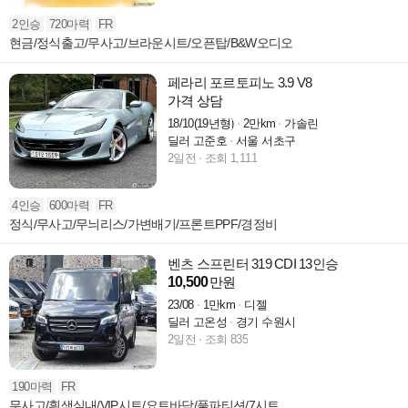
2인승
720마력
FR
현금/정식출고/무사고/브라운시트/오픈탑/B&W오디오
페라리 포르토피노 3.9 V8
가격 상담
18/10(19년형)
2만km
가솔린
딜러 고준호
서울 서초구
2일전
조회 1,111
4인승
600마력
FR
정식/무사고/무늬리스/가변배기/프론트PPF/경정비
벤츠 스프린터 319 CDI 13인승
10,500
만원
23/08
1만km
디젤
딜러 고온성
경기 수원시
2일전
조회 835
190마력
FR
무사고/흰색실내/VIP시트/요트바닥/풀파티션/7시트