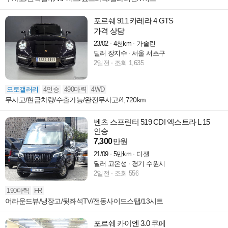
포르쉐 911 카레라 4 GTS
가격 상담
23/02
4천km
가솔린
딜러 장지수
서울 서초구
2일전
조회 1,635
오토갤러리
4인승
490마력
4WD
무사고/현금차량/수출가능/완전무사고/4,720km
벤츠 스프린터 519 CDI 엑스트라 L 15
인승
7,300
만원
21/09
5만km
디젤
딜러 고온성
경기 수원시
2일전
조회 556
190마력
FR
어라운드뷰/냉장고/뒷좌석TV/전동사이드스탭/13시트
포르쉐 카이엔 3.0 쿠페