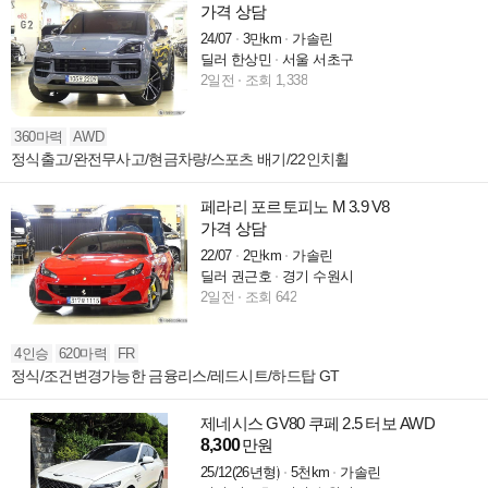
가격 상담
24/07
3만km
가솔린
딜러 한상민
서울 서초구
2일전
조회 1,338
360마력
AWD
정식출고/완전무사고/현금차량/스포츠 배기/22인치휠
페라리 포르토피노 M 3.9 V8
가격 상담
22/07
2만km
가솔린
딜러 권근호
경기 수원시
2일전
조회 642
4인승
620마력
FR
정식/조건변경가능한 금융리스/레드시트/하드탑 GT
제네시스 GV80 쿠페 2.5 터보 AWD
8,300
만원
25/12(26년형)
5천km
가솔린