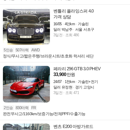
벤틀리 플라잉스퍼 4.0
가격 상담
16/05
4만km
가솔린
딜러 박남주
서울 서초구
3일전
조회 486
5인승
507마력
AWD
정식/무사고/짧은주행/브라운시트/초호화 럭셔리 세단
페라리 296 GTB 3.0 PHEV
33,900
만원
24/07
1천km
가솔린+전기
딜러 유정현
경기 고양시
3일전
조회 471
2인승
830마력
FR
완전무사고/1160km/보증가능/전체PPF/수출가능
벤츠 E200 아방가르드