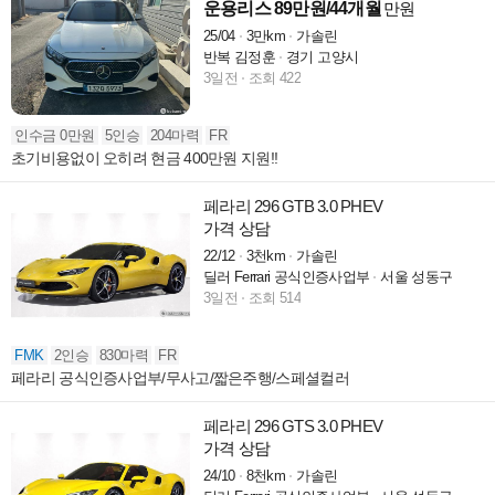
운용리스 89만원/44개월
만원
25/04
3만km
가솔린
반복 김정훈
경기 고양시
3일전
조회 422
인수금 0만원
5인승
204마력
FR
초기비용없이 오히려 현금 400만원 지원!!
페라리 296 GTB 3.0 PHEV
가격 상담
22/12
3천km
가솔린
딜러 Ferrari 공식인증사업부
서울 성동구
3일전
조회 514
FMK
2인승
830마력
FR
페라리 공식인증사업부/무사고/짧은주행/스페셜컬러
페라리 296 GTS 3.0 PHEV
가격 상담
24/10
8천km
가솔린