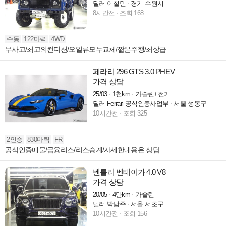
딜러 이철민
경기 수원시
8시간전
조회 168
수동
122마력
4WD
무사고/최고의컨디션/오일류모두교체/짧은주행/최상급
페라리 296 GTS 3.0 PHEV
가격 상담
25/03
1천km
가솔린+전기
딜러 Ferrari 공식인증사업부
서울 성동구
10시간전
조회 325
2인승
830마력
FR
공식인증매물/금융리스/리스승계/자세한내용은 상담
벤틀리 벤테이가 4.0 V8
가격 상담
20/05
4만km
가솔린
딜러 박남주
서울 서초구
10시간전
조회 156