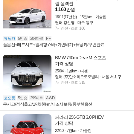
림 셀렉션
1,160
만원
16/11(17년형)
15만km
가솔린
딜러 강신행
대구 동구
7시간전
조회 186
튜닝카
5인승
204마력
FF
풀옵션+레드시트+일체형쇼바+가변배기+튜닝카/구변완료
BMW 740d xDrive M 스포츠
가격 상담
25/04
1만km
디젤
딜러 (주)만소리오토모빌리
서울 서초구
7시간전
조회 315
코오롱
5인승
299마력
AWD
무사고/정식출고/1만9천km/제조사보증/풍부한옵션
페라리 296 GTB 3.0 PHEV
가격 상담
22/10
7천km
가솔린