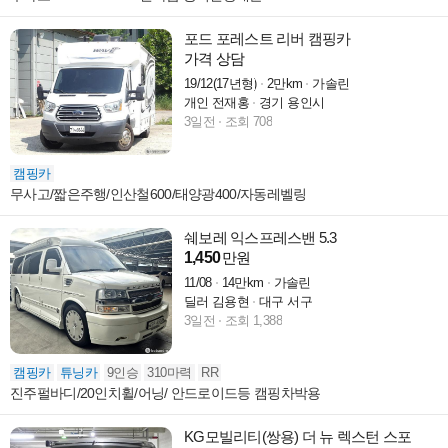
포드 포레스트 리버 캠핑카
가격 상담
19/12(17년형)
2만km
가솔린
개인 전재홍
경기 용인시
3일전
조회 708
캠핑카
무사고/짧은주행/인산철600/태양광400/자동레벨링
쉐보레 익스프레스밴 5.3
1,450
만원
11/08
14만km
가솔린
딜러 김용현
대구 서구
3일전
조회 1,388
캠핑카
튜닝카
9인승
310마력
RR
진주펄바디/20인치휠/어닝/ 안드로이드등 캠핑차박용
KG모빌리티(쌍용) 더 뉴 렉스턴 스포