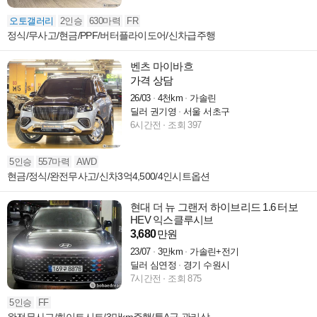
오토갤러리
2인승
630마력
FR
정식/무사고/현금/PPF/버터플라이도어/신차급주행
벤츠 마이바흐
가격 상담
26/03
4천km
가솔린
딜러 권기영
서울 서초구
6시간전
조회 397
5인승
557마력
AWD
현금/정식/완전무사고/신차3억4,500/4인시트옵션
현대 더 뉴 그랜저 하이브리드 1.6 터보
HEV 익스클루시브
3,680
만원
23/07
3만km
가솔린+전기
딜러 심연정
경기 수원시
7시간전
조회 875
5인승
FF