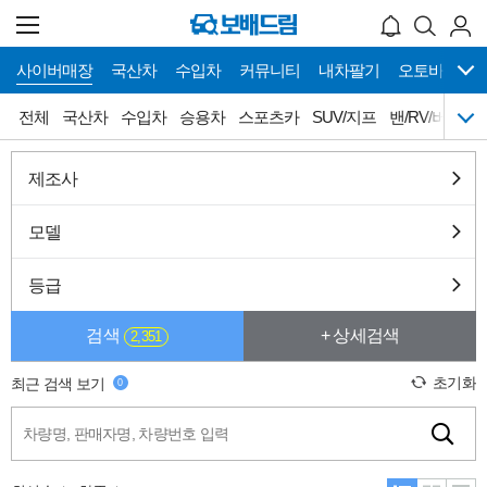
사이버매장
국산차
수입차
커뮤니티
내차팔기
오토바이
메
사이버매장 바로가기
전체
국산차
수입차
승용차
스포츠카
SUV/지프
밴/RV/버스
뉴
네
이
게
전체
국산차
수입차
승용차
제조사
이
션
스포츠카
SUV/지프
밴/RV/버스
픽업/트럭
모델
캠핑카
튜닝카
올드카
슈퍼카
등급
희귀차
오토갤러리
검색
+ 상세검색
2,351
초기화
최근 검색 보기
0