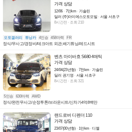
가격 상담
12/06
7만km
가솔린
딜러 (주)아이에스오토모빌
서울 서초구
8시간전
조회 210
오토갤러리
튜닝카
4인승
458마력
FR
정식/무사고/경정비/테크아트 외관,배기튜닝/레드시트
벤츠 마이바흐 S680 4매틱
가격 상담
24/04(23년형)
7천km
가솔린
딜러 권기영
서울 서초구
8시간전
조회 321
5인승
630마력
AWD
정식/완전무사고/순정투톤/브라운시트/신차가4억8백만
랜드로버 디펜더 110
가격 상담
23/07(00년형)
1만km
디젤