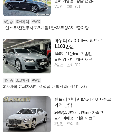
딜러 기영철
충남 천안시
3일전
조회 751
5인승
304마력
AWD
1인소유/완전무사고/6개월1만KM무상AS보증차량
아우디 A7 3.0 TFSI 콰트로
1,100
만원
14/03
11만km
가솔린
딜러 김용현
대구 서구
3일전
조회 592
4인승
310마력
AWD
310마력 슈퍼차저/무결점점 완벽관리/ 완전무사고
벤틀리 컨티넨탈 GT 4.0 아주르
가격 상담
24/08(23년형)
7천km
가솔린
딜러 이혜성
서울 서초구
3일전
조회 849