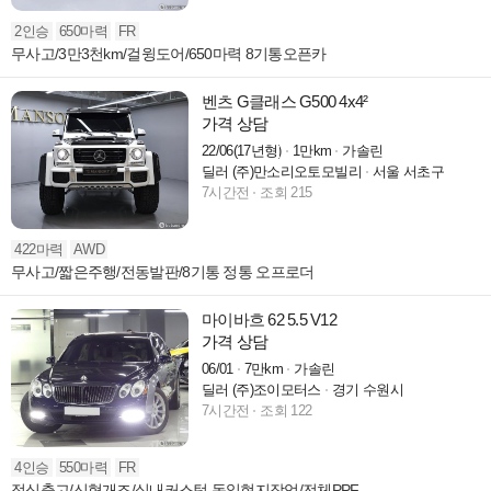
2인승
650마력
FR
무사고/3만3천km/걸윙도어/650마력 8기통오픈카
벤츠 G클래스 G500 4x4²
가격 상담
22/06(17년형)
1만km
가솔린
딜러 (주)만소리오토모빌리
서울 서초구
7시간전
조회 215
422마력
AWD
무사고/짧은주행/전동발판/8기통 정통 오프로더
마이바흐 62 5.5 V12
가격 상담
06/01
7만km
가솔린
딜러 (주)조이모터스
경기 수원시
7시간전
조회 122
4인승
550마력
FR
정식출고/신형개조/실내커스텀 독일현지작업/전체PPF