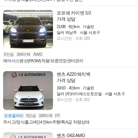
포르쉐 카이엔 3.0
가격 상담
21/08
6만km
가솔린
딜러 박남주
서울 서초구
11시간전
조회 189
5인승
344마력
AWD
에어서스펜션(PASM)적용/보증연장센터관리
벤츠 A220 해치백
가격 상담
19/10
4만km
가솔린
딜러 (주)아이에스오토모빌
서울 서초구
15시간전
조회 202
오토갤러리
5인승
190마력
FF
무사고/정식출고/4만4천km주행/특A급 차량상태
벤츠 G63 AMG