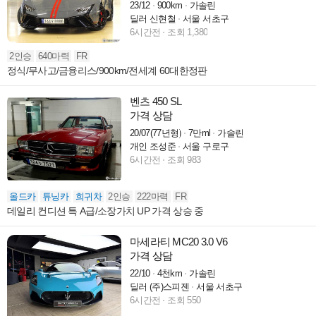
23/12
900km
가솔린
딜러 신현철
서울 서초구
6시간전
조회 1,380
2인승
640마력
FR
정식/무사고/금융리스/900km/전세계 60대한정판
벤츠 450 SL
가격 상담
20/07(77년형)
7만ml
가솔린
개인 조성준
서울 구로구
6시간전
조회 983
올드카
튜닝카
희귀차
2인승
222마력
FR
데일리 컨디션 특 A급/소장가치 UP 가격 상승 중
마세라티 MC20 3.0 V6
가격 상담
22/10
4천km
가솔린
딜러 (주)스피젠
서울 서초구
6시간전
조회 550