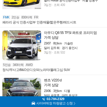
딜러 Ferrari 공식인증사업부
서울 성동구
3일전
조회 439
FMK
2인승
830마력
FR
페라리 공식 인증사업부 인증매물/짧은주행/레드시트
아우디 Q8 55 TFSI 콰트로 프리미엄
가격 상담
23/07
8만km
가솔린
딜러 김두희
경기 용인시
3일전
조회 532
5인승
340마력
AWD
정식/무사고/B&O오디오/파노라마/플래그십 SUV
벤츠 V220 d
가격 상담
23/06
3천km
디젤
딜러 송영호
대전 유성구
02-784-2329
4일전
조회 5,098
사이버매장 차량광고 신청