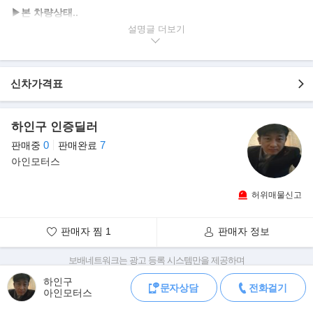
▶본 차량상태..
- 디젤 엔진
설명글
- 무사고 운행
- 정식출고 모델
- 가격 절충 가능
신차가격표
- 실주행거리 30,000Km
- 세련미 넘치는 흰색 바디
- 합리적인 가격에 판매 약속
하인구 인증딜러
- 사진 그대로 시래물임을 강조
0
7
판매중
판매완료
- 철저한 관리로 깔끔한 내/외관 유지
아인모터스
▶모델 설명..
허위매물신고
XF는 재규어의 세단형 자동차에 대한 새로운 디자인 언어의 표현입
니다. 쿠페형의 라인과 달리 충분한 공
간이 제공되는 성인 5인을 위한 안락한 승차 공간, 충분한 실내 적재
판매자 찜
1
판매자 정보
공간, 최대 540리터의 트렁크(타이어
수리 시스템 장착시) 용량이 제공됩니다.
보배네트워크는 광고 등록 시스템만을 제공하며
판매자가 직접 등록한 내용에 대한 모든 책임은 판매자에게 있습니다.
하인구
문자상담
전화걸기
차량 구매 시 차량등록증, 성능점검기록부, 실제 차량 상태,
아인모터스
차대번호 조회로 직접 정보를 확인하세요.
차대번호는 등록증과 성능지에 나와있으며