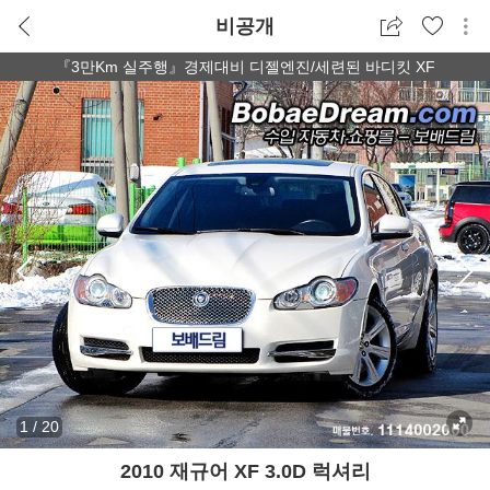
비공개
『3만Km 실주행』경제대비 디젤엔진/세련된 바디킷 XF
1
/
20
2010 재규어 XF 3.0D 럭셔리