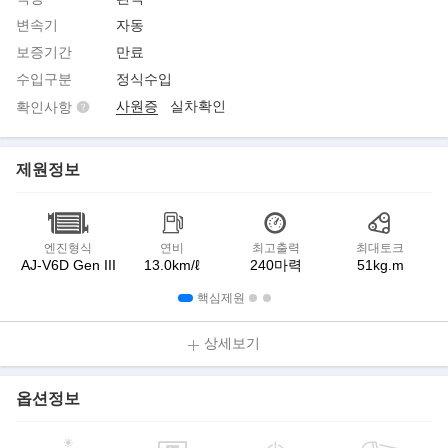
변속기
자동
보증기간
만료
수입구분
정식수입
사원증
실차확인
확인사항
제원정보
엔진형식
연비
최고출력
최대토크
AJ-V6D Gen III
13.0km/ℓ
240마력
51kg.m
핵심제원
상세보기
옵션정보