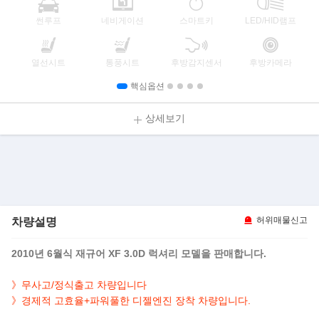
썬루프
네비게이션
스마트키
LED/HID램프
열선시트
통풍시트
후방감지센서
후방카메라
핵심옵션
상세보기
차량설명
허위매물신고
2010년 6월식 재규어 XF 3.0D 럭셔리 모델을 판매합니다.
》무사고/정식출고 차량입니다
》경제적 고효율+파워풀한 디젤엔진 장착 차량입니다.