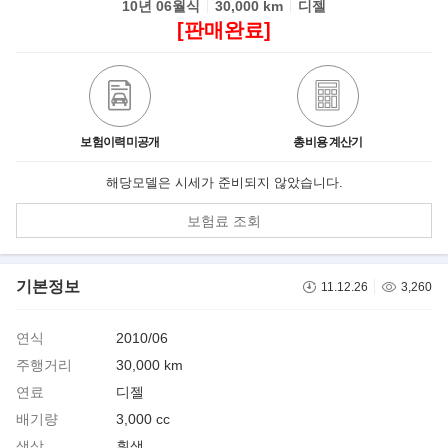
10년 06월식
30,000 km
디젤
[판매완료]
보험이력미공개
총비용 계산기
해당모델은 시세가 준비되지 않았습니다.
보험료 조회
기본정보
11.12.26
3,260
연식
2010/06
주행거리
30,000 km
연료
디젤
배기량
3,000 cc
색상
흰색