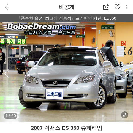
비공개
『풍부한 옵션+최고의 정숙성』프리미엄 세단! ES350
1
/
20
2007 렉서스 ES 350 슈페리엄