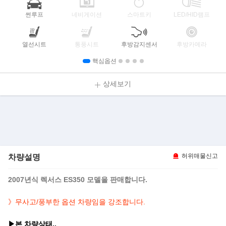
썬루프
네비게이션
스마트키
LED/HID램프
열선시트
통풍시트
후방감지센서
후방카메라
핵심옵션
상세보기
차량설명
허위매물신고
2007년식 렉서스 ES350 모델을 판매합니다.
》무사고/
풍부한 옵션 차량임을 강조합니다.
▶본 차량상태..