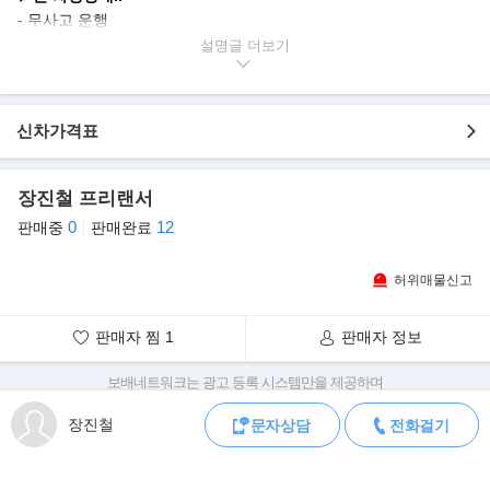
- 무사고 운행
- 가격 절충 가능
설명글
- 세련된 은색 바디
- 실주행거리 60,000Km
- 합리적인 가격에 판매 약속
신차가격표
- 사진 그대로 실매물임을 강조
- 철저한 관리로 깔끔한 실내/외관을 유지한 차량
- 옵션으로 CDP/MP3/썬루프/알루미늄휠/스타트버튼/후방감지기/
장진철 프리랜서
각종에어백 등..
0
12
판매중
판매완료
허위매물신고
판매자 찜
1
판매자 정보
보배네트워크는 광고 등록 시스템만을 제공하며
판매자가 직접 등록한 내용에 대한 모든 책임은 판매자에게 있습니다.
장진철
문자상담
전화걸기
차량 구매 시 차량등록증, 성능점검기록부, 실제 차량 상태,
차대번호 조회로 직접 정보를 확인하세요.
차대번호는 등록증과 성능지에 나와있으며
조회 시 정확한 옵션과 제원을 확인 할 수 있습니다.