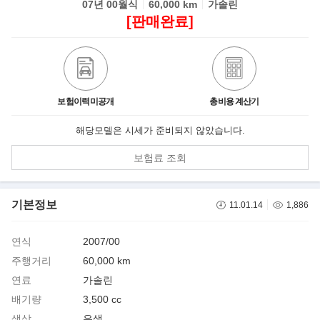
07년 00월식
60,000 km
가솔린
[판매완료]
보험이력미공개
총비용 계산기
해당모델은 시세가 준비되지 않았습니다.
보험료 조회
기본정보
11.01.14
1,886
연식
2007/00
주행거리
60,000 km
연료
가솔린
배기량
3,500 cc
색상
은색