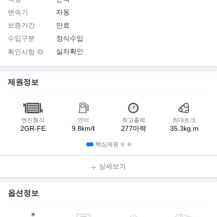
변속기
자동
보증기간
만료
수입구분
정식수입
실차확인
확인사항
제원정보
엔진형식
연비
최고출력
최대토크
2GR-FE
9.8km/ℓ
277마력
35.3kg.m
핵심제원
상세보기
옵션정보