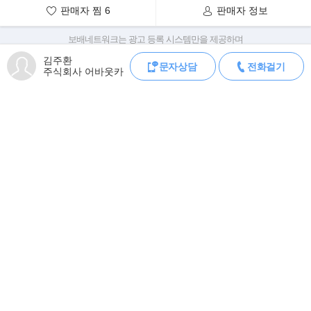
력/6700rpm)은 기존 모델보다 10마력이 높아졌고
판매자 찜
6
판매자 정보
0km/h에서 100km/h 도달 시간은 1초가 줄어든 4.4초다.
보배네트워크는 광고 등록 시스템만을 제공하며
판매자가 직접 등록한 내용에 대한 모든 책임은 판매자에게 있습니다.
김주환
문자상담
전화걸기
차량 구매 시 차량등록증, 성능점검기록부, 실제 차량 상태,
주식회사 어바웃카
차대번호 조회로 직접 정보를 확인하세요.
차대번호는 등록증과 성능지에 나와있으며
조회 시 정확한 옵션과 제원을 확인 할 수 있습니다.
보배네트워크는 통신판매중개자로 통신판매 당사자가 아니며,
상품·거래정보, 거래에 대하여 책임을 지지 않습니다.
모바일 중고차 등록
공지
로그인
회원가입
오류신고
전체메뉴
PC버전
(주) 보배네트워크 사업자 정보
대표이사: 김보배
02-784-2329
070-4272-0114
이용문의
제휴광고
서울 양천구 목동동로 233-1 드림타워 11,12층
최고속도는 288km/h까지 낼 수 있고 토크는 3500rpm에서
사업자번호: 117-81-64543
고객센터
제휴/광고
제안/건의
이용약관
개인정보처리방침
53.0kg.m을 발휘한다. 동력성능을 표시하는 모든
이메일:
bobaedream@bobaedream.co.kr
팩스: 02-6499-2329
수치는 예외없이 가장 높은 수준이다. 일반적인 포르쉐보다 무거운
1925kg의 중량을 갖고 있지만 여전히