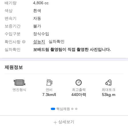
배기량
4,806 cc
색상
흰색
변속기
자동
보증기간
불가
수입구분
정식수입
성능지
실차확인
확인사항
실차확인
보배드림 촬영팀이 직접 촬영한 사진입니다.
제원정보
엔진형식
연비
최고출력
최대토크
7.3km/ℓ
440마력
53kg.m
핵심제원
상세보기