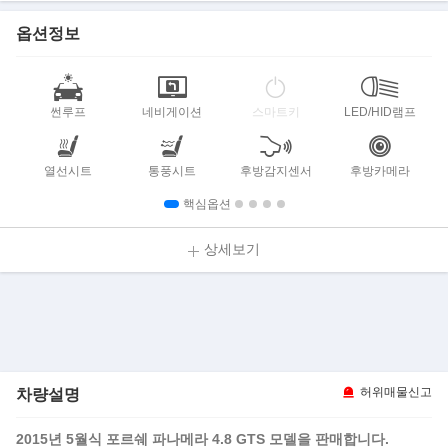
옵션정보
썬루프
네비게이션
스마트키
LED/HID램프
열선시트
통풍시트
후방감지센서
후방카메라
핵심옵션
상세보기
차량설명
허위매물신고
2015년 5월식 포르쉐 파나메라 4.8 GTS 모델을 판매합니다.