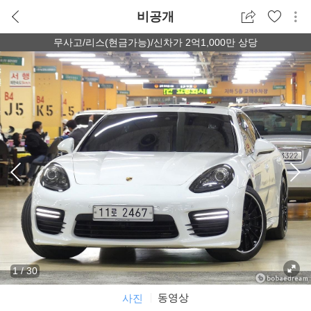
비공개
무사고/리스(현금가능)/신차가 2억1,000만 상당
1
/
30
동영상
사진