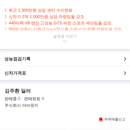
》최근 1,300만원 상당 센터 수리완료
》신차가 2억 1,000만원 상당 차량임을 강조
》440마력 V8 엔진 고성능 GTS 버전 스포츠 세단임을 강조
》BMW 금융리스(현금가능)/정식출고/무사고 운행 차량임을 강조
설명글
▶본 차량상태..
- 정식출고
- 무사고 운행
성능점검기록
- 77,000km 실주행
- 금융리스(현금 가능)
신차가격표
- 440마력 4.8L V8 엔진
- 순백의 매력 화이트 바디
- 1,300만원 상당 수리완료
김주환 딜러
- 깔끔하게 관리된 내/외관 보유
0
4
판매중
판매완료
- 옵션으로 네비/후방캠/썬루프/크루즈컨트롤/열선.통풍.전동.메모
주식회사 어바웃카
리시트 등..
▶뉴 포르쉐 파나메라 4.8 GTS
허위매물신고
파나메라 GTS에 탑재된 V8 자연흡기식 엔진의 출력(440마