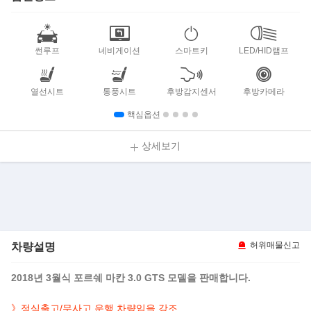
썬루프
네비게이션
스마트키
LED/HID램프
열선시트
통풍시트
후방감지센서
후방카메라
핵심옵션
상세보기
차량설명
허위매물신고
2018년 3월식 포르쉐 마칸 3.0 GTS 모델을 판매합니다.
》정식출고/무사고 운행 차량임을 강조