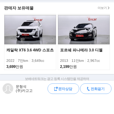
- 20인치 사계절 타이어 1,6000,000
- 알루미늄 마감 연료캡 : 200,000
판매자 보유매물
더보기
- 스포츠 크로노 패키지 1,800,000
- 컴포트 라이팅 패키지 : 500,000
- PCM네비게이션 모듈 : 2,300,000
- ADD option/ Exclusive : 2,500,000
- 파노라마 루프 시스템 : 1,000,000
- 서라운드뷰 파킹 어시스트 : 1,100,000
- 포르쉐 다이나믹 라이트 시스템 : 1,000,000
캐딜락 XT6 3.6 4WD 스포츠
포르쉐 파나메라 3.0 디젤
▶판매자의 한마디
2022
7만km
3,649cc
2013
11만km
2,967cc
잔여 쿠폰 : 엔진오일 2개 / 전,후 브레이크 패드 / 와이퍼
3,699
만원
2,199
만원
브레이크 오일 / 점화플러그 / 에어크리너 / 미션오일
위 차량은 4년/무제한KM 포르쉐코리아 모든 부품에 한하여 보증 수
리 가능합니다.
보배네트워크는 광고 등록 시스템만을 제공하며
판매자가 직접 등록한 내용에 대한 모든 책임은 판매자에게 있습니다.
문형석
문자상담
전화걸기
차량 구매 시 차량등록증, 성능점검기록부, 실제 차량 상태,
▶"포르쉐" 마칸 GTS..
(주)카고고
차대번호 조회로 직접 정보를 확인하세요.
포르쉐 코리아는 소형SUV 스포츠카 마칸 GTS 버전을 국내 첫 출시
차대번호는 등록증과 성능지에 나와있으며
하고 기본 사양을 더욱 강화한 2017년식
조회 시 정확한 옵션과 제원을 확인 할 수 있습니다.
마칸 터보, 마칸 S, 마칸 S 디젤 등 3가지 모델은 콤팩트 SUV 라인
보배네트워크는 통신판매중개자로 통신판매 당사자가 아니며,
업에 새로운 바람을 불러일으킬 계획이다.
상품·거래정보, 거래에 대하여 책임을 지지 않습니다.