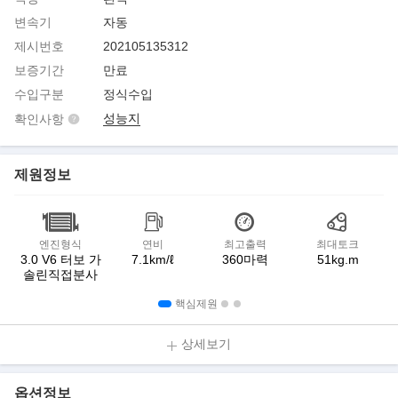
변속기
자동
제시번호
202105135312
보증기간
만료
수입구분
정식수입
성능지
확인사항
제원정보
엔진형식
연비
최고출력
최대토크
3.0 V6 터보 가
7.1km/ℓ
360마력
51kg.m
솔린직접분사
핵심제원
상세보기
옵션정보