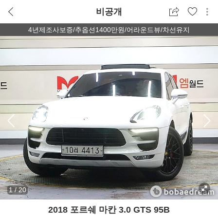
비공개
4년제조사보증/추옵션1400만원/어라운드뷰/차선유지
1
/
20
2018 포르쉐 마칸 3.0 GTS 95B