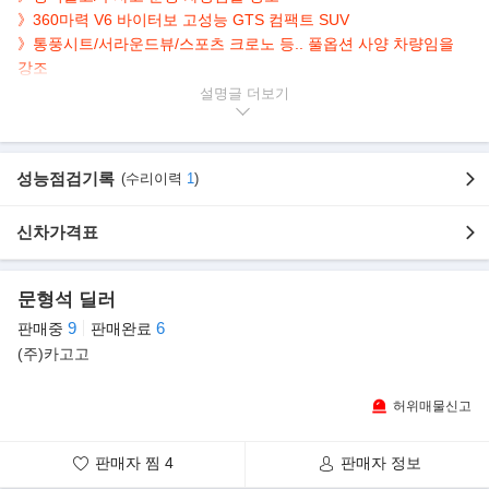
》360마력 V6 바이터보 고성능 GTS 컴팩트 SUV
》통풍시트/서라운드뷰/스포츠 크로노 등.. 풀옵션 사양 차량임을
강조
설명글
▶본 차량상태..
- 차량모델 : 포르쉐 마칸 3.0 GTS 터보
- 차량년식 : 2018년형(2018년 03월식)
성능점검기록
(수리이력
1
)
- 차량색상 : 흰색(실내 레드 순정 시트)
- 주행거리 : 33,557km 실주행
신차가격표
- 사고유무 : 무사고(본넷 단순교환)
- 신차가격 : 신차가 114,000,000
문형석 딜러
▶옵션 내역(차량가격 : 114,000,000만원(풀옵션 차량)/차량 옵션 :
신차가 99,800,000원
9
6
판매중
판매완료
- 통풍시트 : 1,400,000
(주)카고고
- 커넥트 플러스 : 800,000
- 차선보조장치 : 1,700,000
허위매물신고
- 하이패스 시스템 : 200,000
- 전/후 측면 썬팅 : 1,000,000 원
판매자 찜
4
판매자 정보
- 파워스티어링 플러스 : 420,000