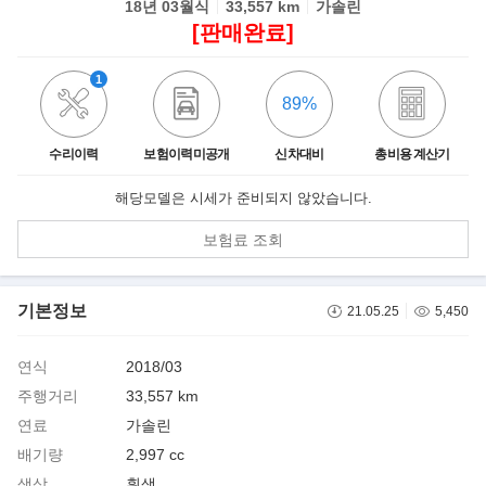
18년 03월식
33,557 km
가솔린
[판매완료]
1
89%
수리이력
보험이력미공개
신차대비
총비용 계산기
해당모델은 시세가 준비되지 않았습니다.
보험료 조회
기본정보
21.05.25
5,450
연식
2018/03
주행거리
33,557 km
연료
가솔린
배기량
2,997 cc
색상
흰색