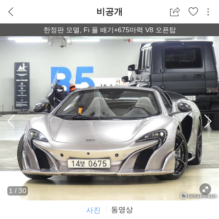
비공개
한정판 모델, Fi 풀 배기+675마력 V8 오픈탑
1
/
30
동영상
사진