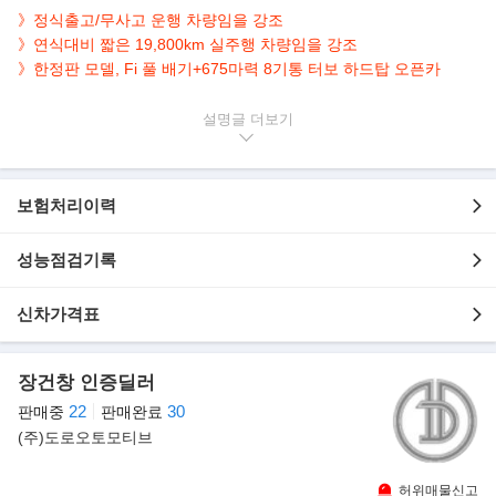
》정식출고/무사고 운행 차량임을 강조
》연식대비 짧은 19,800km 실주행 차량임을 강조
》한정판 모델, Fi 풀 배기+675마력 8기통 터보 하드탑 오픈카
▶본 차량상태..
설명글
- 정식출고
- Fi 풀 배기
- 한정판 모델
보험처리이력
- 무사고 운행
- 19,800km 실주행
성능점검기록
- 은색 랩핑(원색 금색)
- 깔끔하게 관리된 내/외관 보유
- 675마력 강력한 V8 터보 오픈탑
신차가격표
▶가장 가볍고 강력한 스파이더, 맥라렌 675LT 스파이더
장건창 인증딜러
맥라렌이 아이코닉 ‘롱테일’의 최신 버전인 675LT 스파이더를 공개
했다. 675LT에 이어 두 번째로 LT 배지를
22
30
판매중
판매완료
부착한 675LT 스파이더는 전 세계 500대 한정판으로 출시됐다.
(주)도로오토모티브
허위매물신고