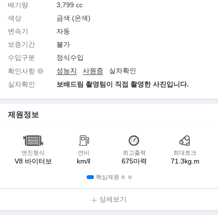
배기량
3,799 cc
색상
금색 (은색)
변속기
자동
보증기간
불가
수입구분
정식수입
성능지
사원증
실차확인
확인사항
실차확인
보배드림 촬영팀이 직접 촬영한 사진입니다.
제원정보
엔진형식
연비
최고출력
최대토크
V8 바이터보
km/ℓ
675마력
71.3kg.m
핵심제원
상세보기