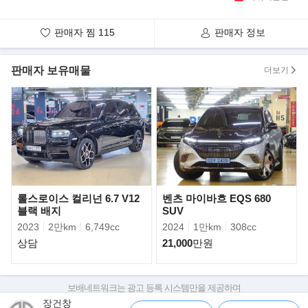
판매자 찜
115
판매자 정보
판매자 보유매물
더보기
롤스로이스 컬리넌 6.7 V12
벤츠 마이바흐 EQS 680
블랙 배지
SUV
675LT 스파이더는 기존의 675LT 쿠페를 기반으로 제작되었다.
2023
2만km
6,749cc
2024
1만km
308cc
675LT 쿠페는 경량화, 에어로다이나믹, 향상
상담
21,000
만원
된 출력과 트랙 중심의 설계로 제작된 한정판 모델로 출시 전에 완
판 기록을 세운 모델이다.
보배네트워크는 광고 등록 시스템만을 제공하며
675LT 스파이더는 28만 5,450파운드, 한화로 약 5억 원에 이르는
판매자가 직접 등록한 내용에 대한 모든 책임은 판매자에게 있습니다.
장건창