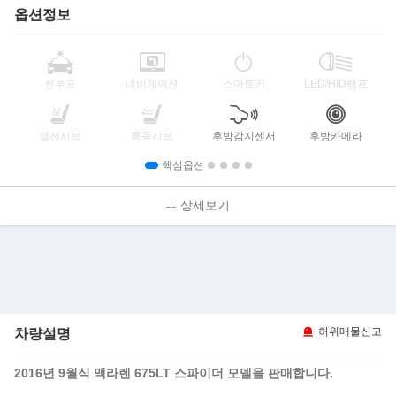
옵션정보
썬루프
네비게이션
스마트키
LED/HID램프
열선시트
통풍시트
후방감지센서
후방카메라
핵심옵션
상세보기
차량설명
허위매물신고
2016년 9월식 맥라렌 675LT 스파이더 모델을 판매합니다.