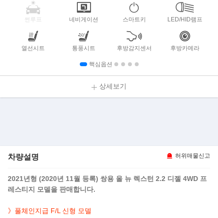
썬루프
네비게이션
스마트키
LED/HID램프
열선시트
통풍시트
후방감지센서
후방카메라
핵심옵션
상세보기
차량설명
허위매물신고
2021년형 (2020년 11월 등록) 쌍용 올 뉴 렉스턴 2.2 디젤 4WD 프
레스티지 모델을 판매합니다.
》풀체인지급 F/L 신형 모델