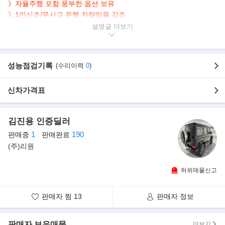
》자율주행 포함 풍부한 옵션 보유
》1인신조/무사고 운행 차량임을 강조
설명글
▶본 차량상태..
- 1인신조
- 무사고 운행
성능점검기록
(수리이력
0
)
- 7,760km 실주행
- 고급진 브라운 시트
신차가격표
- 포스 넘치는 블랙 바디
- 고효율 2.2L 디젤 엔진 탑재
- 눈,빗길,험로 안정적인 4륜구동
김진용 인증딜러
1
190
판매중
판매완료
▶신차출고 당시 추가옵션
(주)리원
- 하이 컴포트 패키지
- 인테리어 패키지 (브라운)
- 3D 어라운드 뷰 모니터링 시스템
허위매물신고
- 인피니티 프리미엄 사운드 시스템
판매자 찜
13
판매자 정보
등 320만원 추가옵션 적용 차량임을 강조
판매자 보유매물
▶강조내역
더보기