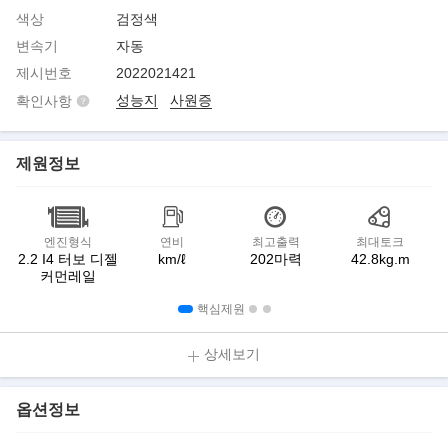
색상
검정색
변속기
자동
제시번호
2022021421
성능지
사원증
확인사항
제원정보
엔진형식
연비
최고출력
최대토크
2.2 I4 터보 디젤
km/ℓ
202마력
42.8kg.m
커먼레일
핵심제원
상세보기
옵션정보