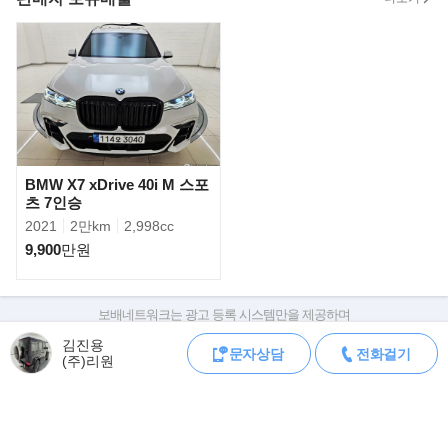
- 앞,뒤범퍼 기스로인해서 교환이력만 있음 (범퍼교체 전 사진보유
중)
- 신차가격 4,628 만원, 견인고리 장착 (구조변경 완료), 엠비언트
라이트 장착
▶판매자의 한마디
신차급 차량 (2021년형모델) 적극 추천드립니다!
BMW X7 xDrive 40i M 스포
▶신규 파워트레인,첨단주행안전 보조시스템 F/L '올 뉴 렉스턴..'
츠 7인승
올 뉴 렉스턴의 매력은 사전계약과 함께 공개된 디자인에 대한 호평
2021
2만km
2,998cc
에서 시작된다. 정통 SUV의 당당한
9,900
만원
존재감과 도시적 세련미를 더해 완전히 새로운 면모를 보여 주는 디
자인은 라디에이터 그릴과 듀얼
프로젝션 타입의 Full LED 헤드램프를 비롯한 각 요소들이 레이어
보배네트워크는 광고 등록 시스템만을 제공하며
드 구조를 이루며 입체감을 연출한다.
판매자가 직접 등록한 내용에 대한 모든 책임은 판매자에게 있습니다.
김진용
문자상담
전화걸기
차량 구매 시 차량등록증, 성능점검기록부, 실제 차량 상태,
(주)리원
차대번호 조회로 직접 정보를 확인하세요.
웅장한 사이즈와 견고한 이미지의 다이아몬드 셰이프 라디에이터
차대번호는 등록증과 성능지에 나와있으며
그릴이 변화의 시작을 알리고, T 형상의
조회 시 정확한 옵션과 제원을 확인 할 수 있습니다.
LED 리어램프와 듀얼 테일파이프 가니시가 세련된 멋을 더하는 후
보배네트워크는 통신판매중개자로 통신판매 당사자가 아니며,
면부까지 일체감 있는 디자인 테마를
상품·거래정보, 거래에 대하여 책임을 지지 않습니다.