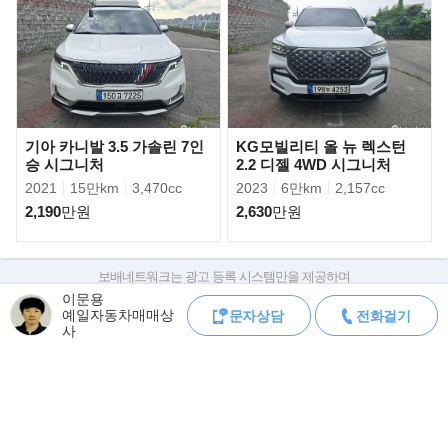
▶판매자의 한마디
공식인증 딜러 이문용입니다.
(사원증번호 17-041-11469)
미사용 신규제작! 신품입니다.
그랜드 스타렉스 하이루프 캠핑카 모델입니다
기아 카니발 3.5 가솔린 7인
KG모빌리티 올 뉴 렉스턴
승 시그니처
2.2 디젤 4WD 시그니처
기본 관리 잘 되어 있는 스타렉스로
2021
15만km
3,470cc
2023
6만km
2,157cc
하이루프 캠핑카를 제작 했습니다.
2,190
만원
2,630
만원
주행거리가 준수하며 제한속도 없는 차량입니다.
차량 기본옵션이 풍부하며
보배네트워크는 광고 등록 시스템만을 제공하며
캠핑장치 옵션도 풍부합니다.
판매자가 직접 등록한 내용에 대한 모든 책임은 판매자에게 있습니다.
이문용
인산철 용량이 240A 이라 여유있게 전기를 사용 할 수
예일자동차매매상
문자상담
전화걸기
차량 구매 시 차량등록증, 성능점검기록부, 실제 차량 상태,
사
차대번호 조회로 직접 정보를 확인하세요.
있습니다.
차대번호는 등록증과 성능지에 나와있으며
조회 시 정확한 옵션과 제원을 확인 할 수 있습니다.
반영구적인 체인형 타이밍벨트에
보배네트워크는 통신판매중개자로 통신판매 당사자가 아니며,
주행거리가 적어서 모든 소모품들 상태 좋습니다
상품·거래정보, 거래에 대하여 책임을 지지 않습니다.
5분만 투자 하셔서 궁금하신거 다 물어보세요