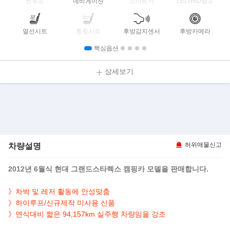
썬루프
네비게이션
스마트키
LED/HID램프
열선시트
통풍시트
후방감지센서
후방카메라
핵심옵션
상세보기
차량설명
허위매물신고
2012년 6월식 현대 그랜드스타렉스 캠핑카 모델을 판매합니다.
》차박 및 레저 활동에 안성맞춤
》하이루프/신규제작 미사용 신품
》연식대비 짧은 94,157km 실주행 차량임을 강조