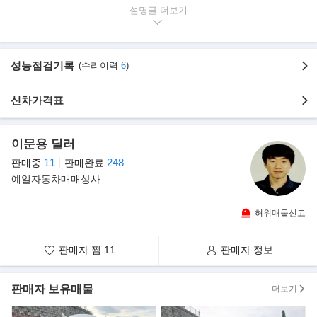
▶본 차량상태..
설명글
- 차량모델 : 그랜드 스타렉스 하이루프 캠핑카 (A/T)
- 차량연식 : 2012년식 (12년 6월 등록)
- 차량색상 : 진회색
성능점검기록
(수리이력
6
)
- 사용연료 : 경 유
- 주행거리 : 94,157km(실주행 법적보증)
신차가격표
▶강조 내역
- 신규제작 미사용 스타렉스 캠핑카
이문용 딜러
- 인산철 240A 적용! 하이루프 캠핑카
11
248
판매중
판매완료
- 속도제한 없음! 구조변경 완료!
예일자동차매매상사
- 짧은 주행거리! 풍부한 옵션! 최저가!
▶옵션 내역
허위매물신고
- 인산철 240A, 베터리 잔량표시기
- 인버터2K, TV, 냉장고, 가스레인지
판매자 찜
11
판매자 정보
- 주행 충전, 한전 충전, 태양광 충전
- 무시동히터, TV, 침상매트, 수납장
- 싱크대, 청수통, 오수통
판매자 보유매물
더보기
- 내비, 후카, 하이패스, 후방센서
- 블루투스, 핸즈프리, 열선시트, USB, CDP