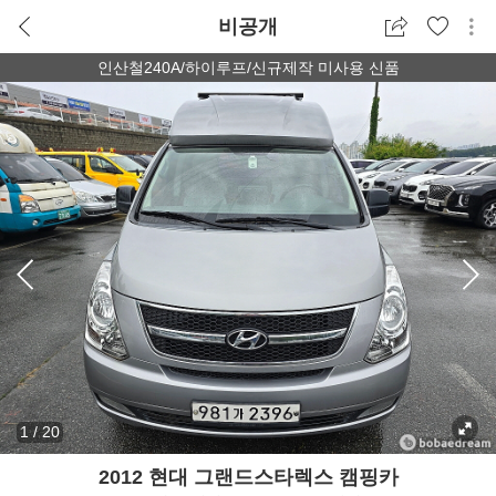
비공개
인산철240A/하이루프/신규제작 미사용 신품
1
/
20
2012 현대 그랜드스타렉스 캠핑카