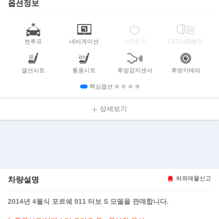
옵션정보
썬루프
네비게이션
스마트키
LED/HID램프
열선시트
통풍시트
후방감지센서
후방카메라
핵심옵션
상세보기
차량설명
허위매물신고
2014년 4월식 포르쉐 911 터보 S 모델을 판매합니다.