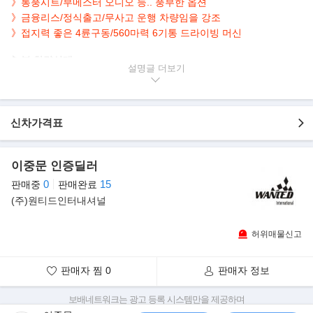
》통풍시트/부메스터 오디오 등.. 풍부한 옵션
》금융리스/정식출고/무사고 운행 차량임을 강조
》접지력 좋은 4륜구동/560마력 6기통 드라이빙 머신
▶본 차량상태..
설명글
- 금융리스
- 정식출고
- 무사고 운행
- 76,000km 실주행
신차가격표
- 부메스터 사운드 시스템
- 560마력 3.8L 6기통 스포츠카
이중문 인증딜러
- 깔끔하게 관리된 내/외관 보유
- 순백의 매력 화이트 바디&레드 시트
0
15
판매중
판매완료
(주)원티드인터내셔널
▶파워,효율 UP 시킨 신형 터보 S..
911 터보 S에는 이 시스템과 더불어 다이내믹 엔진 마운트가 포함
허위매물신고
된 스포츠 크로노 패키지와 PCCB 세라믹
브레이크가 기본으로 장착된다. 스피커 다이어램프를 통해 터보 엔
판매자 찜
0
판매자 정보
진 사운드를 탑승 공간까지 전달해 더욱
파워풀한 드라이빙을 즐길 수 있게 하는 사운드 심포저 역시 기본
보배네트워크는 광고 등록 시스템만을 제공하며
사양으로 장착된다.
판매자가 직접 등록한 내용에 대한 모든 책임은 판매자에게 있습니다.