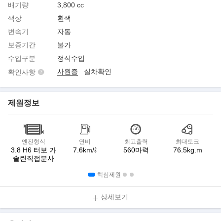
배기량
3,800 cc
색상
흰색
변속기
자동
보증기간
불가
수입구분
정식수입
사원증
실차확인
확인사항
제원정보
엔진형식
연비
최고출력
최대토크
3.8 H6 터보 가
7.6km/ℓ
560마력
76.5kg.m
솔린직접분사
핵심제원
상세보기