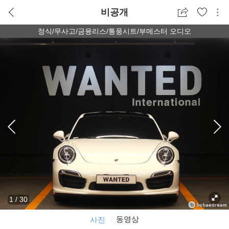
비공개
정식/무사고/금융리스/통풍시트/부메스터 오디오
1
/
30
동영상
사진