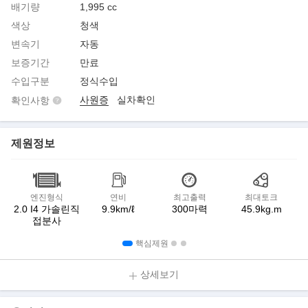
배기량
1,995 cc
색상
청색
변속기
자동
보증기간
만료
수입구분
정식수입
사원증
실차확인
확인사항
제원정보
엔진형식
연비
최고출력
최대토크
2.0 I4 가솔린직
9.9km/ℓ
300마력
45.9kg.m
접분사
핵심제원
상세보기