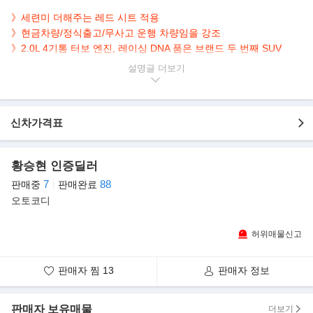
》세련미 더해주는 레드 시트 적용
》현금차량/정식출고/무사고 운행 차량임을 강조
》2.0L 4기통 터보 엔진, 레이싱 DNA 품은 브랜드 두 번째 SUV
설명글
▶본 차량상태..
- 현금차량
- 정식출고
신차가격표
- 무사고 운행
- 12,000km 실주행
- 스포티한 청색 바디&레드 시트
황승현 인증딜러
- 깔끔하게 관리된 내/외관 보유
7
88
판매중
판매완료
- 2.0L 4기통 터보, 브랜드 두 번째 SUV
오토코디
- 옵션으로 후방캠/파노라마/HUD/어라운드뷰/열선.통풍.전동.메모
리시트 등..
허위매물신고
▶마세라티 브랜드 역사상 2번째 SUV ‘그레칼레’ 출시
마세라티 브랜드 역사상 두번째 SUV 모델 ‘그레칼레(Grecale)’의 국
판매자 찜
13
판매자 정보
내 출시를 발표했다. ‘그레칼레’는
지중해의 강력한 북동풍 이라는 뜻으로, 모든 것을 몰아붙이는 마세
라티의 혁신적인 모델이 될 것이라는
판매자 보유매물
더보기