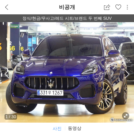
비공개
정식/현금/무사고/레드 시트/브랜드 두 번째 SUV
1
/
30
동영상
사진