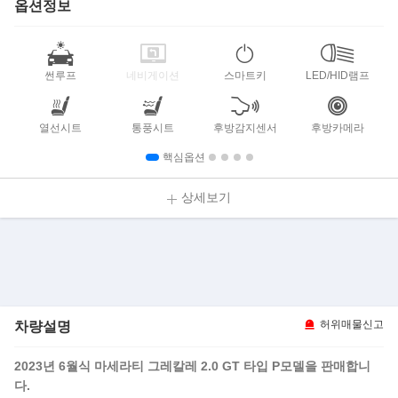
옵션정보
썬루프
네비게이션
스마트키
LED/HID램프
열선시트
통풍시트
후방감지센서
후방카메라
핵심옵션
상세보기
차량설명
허위매물신고
2023년 6월식 마세라티 그레칼레 2.0 GT 타입 P모델을 판매합니
다.