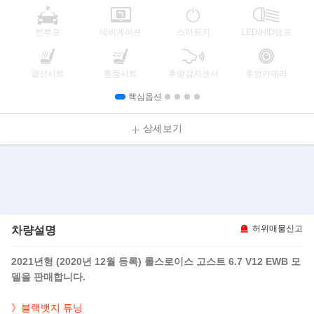
썬루프
네비게이션
스마트키
LED/HID램프
열선시트
통풍시트
후방감지센서
후방카메라
핵심옵션
상세보기
차량설명
허위매물신고
2021년형 (2020년 12월 등록) 롤스로이스 고스트 6.7 V12 EWB 모
델을 판매합니다.
》블랙뱃지 튜닝