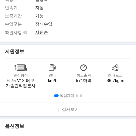
변속기
자동
보증기간
가능
수입구분
정식수입
사원증
확인사항
제원정보
엔진형식
연비
최고출력
최대토크
6.75 V12 터보
km/ℓ
571마력
86.7kg.m
가솔린직접분사
핵심제원
상세보기
옵션정보