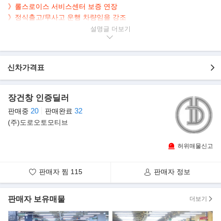
》롤스로이스 서비스센터 보증 연장
》정식출고/무사고 운행 차량임을 강조
》코치라인, 투톤 인테리어, 리어 엔터 & 테이블 추가
설명글
》광활한 레그룸 EWB 롱바디, 571마력 12기통 초호화 세단
▶본 차량상태..
신차가격표
- 정식출고
- 완전 무사고
- 보증연장 완료
장건창 인증딜러
- 70,000km 실주행
20
32
판매중
판매완료
- 고품격 매력 블랙 바디
(주)도로오토모티브
- 깔끔하게 관리된 내/외관 보유
- 넉넉한 뒷좌석 레그룸 EWB 롱바디
허위매물신고
- 571마력 6,749cc 12기통 고배기량 넘치는 힘
▶10년만에 재등장, '고스트' 신형..
판매자 찜
115
판매자 정보
롤스로이스모터카가 공식 유튜브 채널을 통해 뉴 고스트(New
Ghost)를 전 세계 최초로 공개했다.
판매자 보유매물
더보기
롤스로이스 고스트는 116년 브랜드 역사상 가장 성공적인 모델로