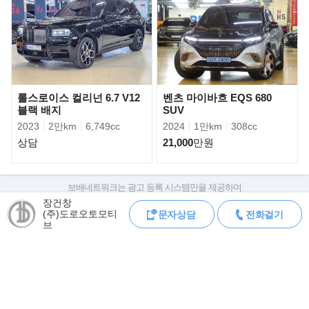
평가되며 ‘롤스로이스의 르네상스’를
이끌었던 베스트셀링 럭셔리 세단이다. 이번에 선보이는 뉴 고스트
는 지난 2009년 첫 선을 보인 이후
10년만에 출시되는 완전변경 모델로 새로운 디자인 철학과 혁신적
인 아키텍쳐, 신규 편의 및 비스포크
사양 등이 탑재된 것이 특징이다.
롤스로이스 컬리넌 6.7 V12
벤츠 마이바흐 EQS 680
블랙 배지
SUV
2023
2만km
6,749cc
2024
1만km
308cc
상담
21,000
만원
보배네트워크는 광고 등록 시스템만을 제공하며
판매자가 직접 등록한 내용에 대한 모든 책임은 판매자에게 있습니다.
장건창
(주)도로오토모티
문자상담
전화걸기
차량 구매 시 차량등록증, 성능점검기록부, 실제 차량 상태,
브
차대번호 조회로 직접 정보를 확인하세요.
차대번호는 등록증과 성능지에 나와있으며
조회 시 정확한 옵션과 제원을 확인 할 수 있습니다.
보배네트워크는 통신판매중개자로 통신판매 당사자가 아니며,
상품·거래정보, 거래에 대하여 책임을 지지 않습니다.