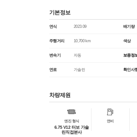
기본정보
연식
2023.09
배기량
주행거리
10,700 km
색상
변속기
자동
보증정
연료
가솔린
확인사
차량제원
차
량
정
보
엔진 형식
연비
6.75 V12 터보 가솔
린직접분사