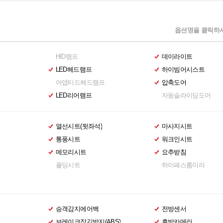
옵션명을 클릭하시
HID램프
데이라이트
LED헤드램프
하이빔어시스트
어댑티드헤드램프
압축도어
LED리어램프
자동슬라이딩도어
열선시트(뒷좌석)
마사지시트
통풍시트
워크인시트
메모리시트
요추받침
폴딩시트
하이패스룸미러
승객감지에어백
전방센서
브레이크잠김방지(ABS)
후방카메라