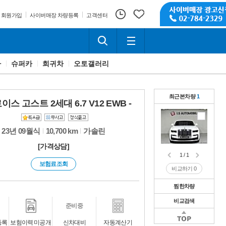
회원가입
사이버매장 차량등록
고객센터
카
슈퍼카
희귀차
오토갤러리
최근본차량
1
스 고스트 2세대 6.7 V12 EWB -
23년 09월식
10,700 km
가솔린
[가격상담]
1 / 1
보험료조회
비교하기
0
찜한차량
비교검색
1 / 1
준비중
비교하기
0
1 / 1
등록
보험이력 미공개
신차대비
자동계산기