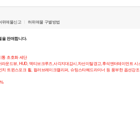
허위매물신고
허위매물 구별방법
 모델을 판매합니다.
2기통 초호화 세단
도 어라운드뷰, HUD, 액티브크루즈,사각지대감시,차선이탈경고,후석엔터테이먼트 시
 트윈스포크 휠, 컬러브레이크캘리퍼, 슈팅스타헤드라이너 등 풍부한 옵션강조 (옵
0%