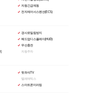
자동긴급제동
전자제어서스펜션(ECS)
경사로밀림방지
헤드업디스플레이(HUD)
무선충전
)
자동주차
뒷좌석TV
텔레매틱스
스마트폰미러링