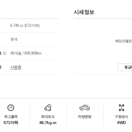
시세정보
6,749 cc (571마력)
흰색
해당모델은
보
48개월 / 999,999km
항
사원증
동급
최고출력
최대토크
차량중량
구동방식
571마력
86.7kg.m
4WD