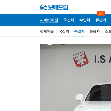
사이버매장
국산차
수입차
튜닝카
전체매물
국산차
수입차
승용차
스
사
이
버
매
장