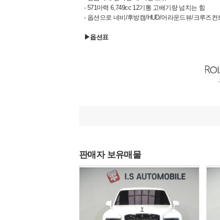
- 571마력 6,749cc 12기통 고배기량 넘치는 힘
- 옵션으로 네비/후방캠/HUD/어라운드뷰/크루즈컨
▶옵션표
판매자 보유매물