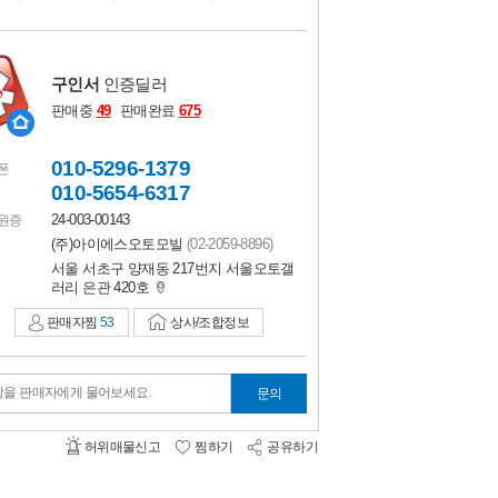
비교하기
0
구인서
인증딜러
판매중
49
판매완료
675
010-5296-1379
폰
010-5654-6317
24-003-00143
원증
(주)아이에스오토모빌
(02-2059-8896)
서울 서초구 양재동 217번지 서울오토갤
러리 은관 420호
판매자찜
53
상사/조합정보
항을 판매자에게 물어보세요.
문의
허위매물신고
찜하기
공유하기