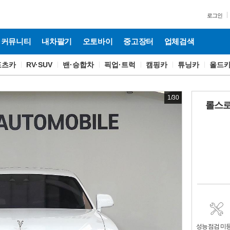
로그인
커뮤니티
내차팔기
오토바이
중고장터
업체검색
포츠카
RV·SUV
밴·승합차
픽업·트럭
캠핑카
튜닝카
올드
1
/
30
롤스로이
성능점검 미