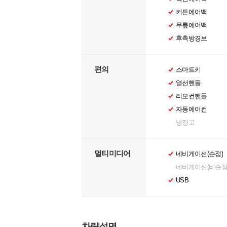
커튼에어백
무릎에어백
후측방경보
편의
스마트키
열선핸들
리모컨핸들
자동에어컨
냉장고
멀티미디어
네비게이션(순정)
네비게이션(비순정
USB
차량설명