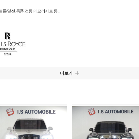
트롤/열선.통풍.전동.메모리시트 등..
더보기