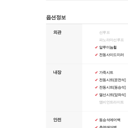
옵션정보
외관
선루프
파노라마선루프
알루미늄휠
전동사이드미러
내장
가죽시트
전동시트(운전석)
전동시트(동승석)
열선시트(앞좌석)
엠비언트라이트
안전
동승석에어백
측면에어백