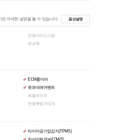
면 자세한 설명을 볼 수 있습니다.
옵션설명
전동사이드스탭
루프랙
ECM룸미러
뒷좌석에어벤트
패들쉬프트
전동햇빛가리개
타이어공기압감지(TPMS)
차선이탈경보(LDWS)