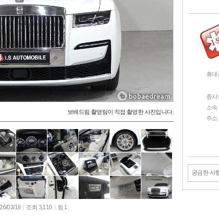
휴대
종사
소속
보배드림 촬영팀이 직접 촬영한 사진입니다.
주소
궁금한 사
6/03/18
조회 3,110
찜 1