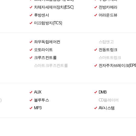
차체자세제어장치(ESC)
전방카메라
후방센서
어라운드뷰
미끄럼방지(TCS)
좌우독립에어컨
스탑앤고
오토라이트
전동트렁크
크루즈컨트롤
스마트트렁크
스마트크루즈컨트롤
전자주차브레이크(EPB
AUX
DMB
)
블루투스
CD플레이어
MP3
AV시스템