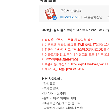
구인서
인증딜러
010-5296-1379
무료문자상담
2023년 9월식 롤스로이스 고스트 6.7 V12 EWB
》정식출고/무사고 운행 차량임을 강조
》여유로운 뒷좌석 레그룸 EWB 모델, 571마력 1
》전좌석 마사지 시트, TV시스템,통풍시트,360
》싱글코치랑인,일루이네이션그릴,크롬배기구,21인치
》BMW파이낸셜(운용리스)
》수출가능, 계산서 100% / export availbale, vat 10
》제작 23년06월 / product 23.06
▶본 차량상태..
- 정식출고
- 무사고 운행
- 10,700km 실주행
- 순백의 매력 화이트 바디
- 여유로운 2열 레그룸 롱바디
- 깔끔하게 관리된 내/외관 보유