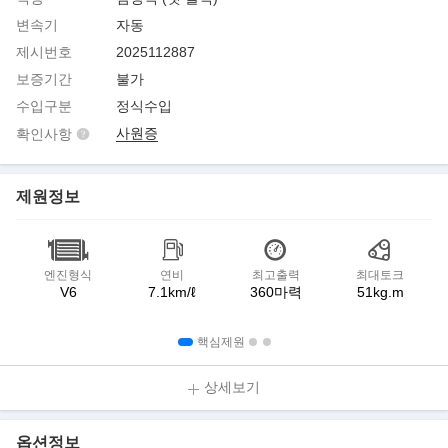
변속기
자동
제시번호
2025112887
보증기간
불가
수입구분
정식수입
사원증
확인사항
제원정보
엔진형식
연비
최고출력
최대토크
V6
7.1km/ℓ
360마력
51kg.m
핵심제원
상세보기
옵션정보