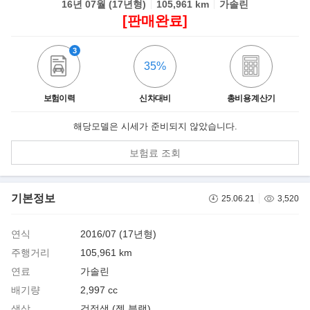
16년 07월 (17년형)
105,961 km
가솔린
[판매완료]
3
35%
보험이력
신차대비
총비용 계산기
해당모델은 시세가 준비되지 않았습니다.
보험료 조회
기본정보
25.06.21
3,520
연식
2016/07 (17년형)
주행거리
105,961 km
연료
가솔린
배기량
2,997 cc
색상
검정색 (젯 블랙)