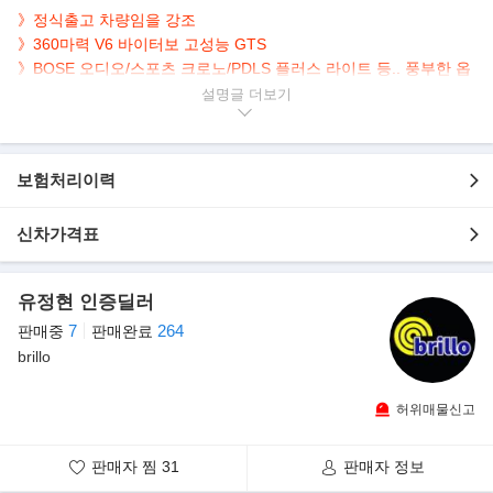
》정식출고 차량임을 강조
》360마력 V6 바이터보 고성능 GTS
》BOSE 오디오/스포츠 크로노/PDLS 플러스 라이트 등.. 풍부한 옵
션
설명글
▶본 차량상태..
- 105,961km 실주행
보험처리이력
- 정식출고
- PDLS 플러스 크로노, 18웨이 시트 등 필수옵션 적용차량
- 깔끔한 음색의 브랜드 가변 배기 장착 차량
신차가격표
- 경고등 일체없는 깔끔한 내,외관 관리상태
- 고급진 젯블랙 & 블랙내장/레드스티치 조합
유정현 인증딜러
- 현금, 리스, 할부 다양한 구매방법
7
264
판매중
판매완료
▶옵션 내역
brillo
- 젯블랙 외장색상
- 블랙 내장색상
허위매물신고
- 스티치 레드
- 풀 레더 인테리어
판매자 찜
31
판매자 정보
- 레드 시트벨트