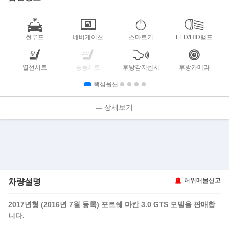
썬루프
네비게이션
스마트키
LED/HID램프
열선시트
통풍시트
후방감지센서
후방카메라
핵심옵션
상세보기
차량설명
허위매물신고
2017년형 (2016년 7월
등록) 포르쉐 마칸 3.0 GTS 모델을 판매합
니다.