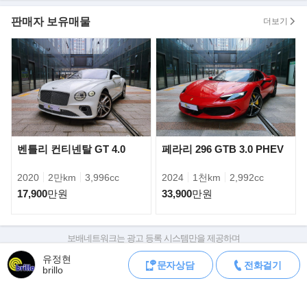
- PDLS 플러스 라이트
- 스포츠 크로노
판매자 보유매물
더보기
- 스포츠배기
- 차선유지보조
- 계기판 다이얼 블랙
- 크로노 다이얼 블랙
- 열선시트
- 카본 실내 인테리어 패키지
- 실내조명패키지
- PASM
벤틀리 컨티넨탈 GT 4.0
페라리 296 GTB 3.0 PHEV
- LCA
- 터보 21인치 블랙 휠
2020
2만km
3,996cc
2024
1천km
2,992cc
- 레드 캘리퍼
17,900
만원
33,900
만원
- 헤드레스트 크레스트
- 전동접이 사이드미러
- 보스 서라운드 사운드 시스템 등.. 풀옵션
보배네트워크는 광고 등록 시스템만을 제공하며
판매자가 직접 등록한 내용에 대한 모든 책임은 판매자에게 있습니다.
유정현
▶오시는 길
문자상담
전화걸기
차량 구매 시 차량등록증, 성능점검기록부, 실제 차량 상태,
brillo
- 경기도 고양시 일산동구 백마로478 풍동오토갤러리 M33호
차대번호 조회로 직접 정보를 확인하세요.
차대번호는 등록증과 성능지에 나와있으며
조회 시 정확한 옵션과 제원을 확인 할 수 있습니다.
▶"포르쉐" 마칸 GTS..