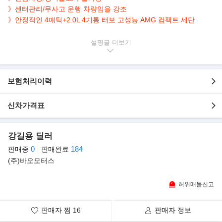
》센터관리/무사고 운행 차량임을 강조
》안정적인 4매틱+2.0L 4기통 터보 고성능 AMG 컴팩트 세단
▶본 차량상태..
설명글
- 수출가능
- 현금차량
- 무사고 운행
보험처리이력
- 3,000km 실주행
- 짧은주행 및 최상급
신차가격표
- 고급스러운 블랙 바디
- 깔끔하게 관리된 내/외관 보유
- 4륜구동+4기통 터보 AMG 컴팩트 세단
강길용 딜러
- 옵션으로 후방캠/썬루프/패들쉬프트/열선,전동,메모리 시트 등..
0
184
판매중
판매완료
(주)바오모터스
▶벤츠코리아, AMG A35 4매틱 세단 출시
벤츠에 따르면 새 차는 4기통 2.0ℓ 터보차저 엔진과 AMG 스피드시
프트 DCT 7단 변속기 조합으로 최고출력
허위매물신고
306마력, 최대토크 40.6㎏·m를 발휘한다. 정지 상태에서 시속 100
㎞까지 도달시간은 4.8초다. 가속 페달을
판매자 찜
16
판매자 정보
밟았을 때 즉각적인 응답성과 높은 견인력, AMG 특유의 엔진 사운