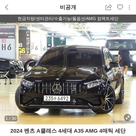
비공개
현금차량/센터관리/수출가능/풀옵션/AMG 컴팩트세단
1
/
30
2024 벤츠 A클래스 4세대 A35 AMG 4매틱 세단