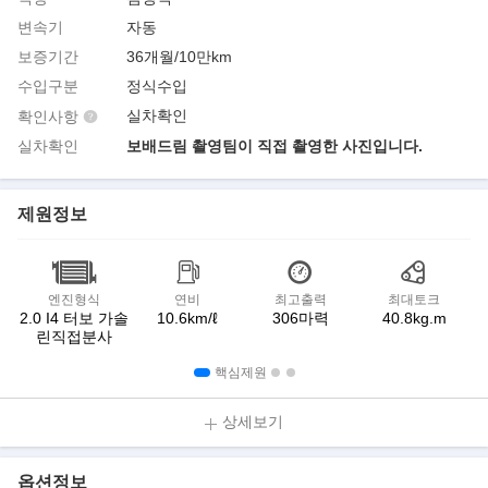
변속기
자동
보증기간
36개월/10만km
수입구분
정식수입
실차확인
확인사항
실차확인
보배드림 촬영팀이 직접 촬영한 사진입니다.
제원정보
엔진형식
연비
최고출력
최대토크
2.0 I4 터보 가솔
10.6km/ℓ
306마력
40.8kg.m
린직접분사
핵심제원
상세보기
옵션정보