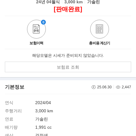
24년 04월식
3,000 km
가솔린
[판매완료]
0
보험이력
총비용 계산기
해당모델은 시세가 준비되지 않았습니다.
보험료 조회
기본정보
25.06.30
2,447
연식
2024/04
주행거리
3,000 km
연료
가솔린
배기량
1,991 cc
색상
검정색