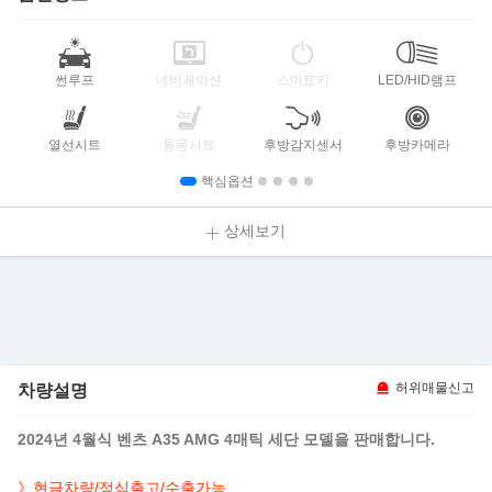
썬루프
네비게이션
스마트키
LED/HID램프
열선시트
통풍시트
후방감지센서
후방카메라
핵심옵션
상세보기
차량설명
허위매물신고
2024년 4월식 벤츠 A35 AMG 4매틱 세단 모델을 판매합니다.
》현금차량/정식출고/수출가능