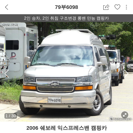
79부6098
2인 승차, 2인 취침 구조변경 롱밴 만능 캠핑카
1
/
30
2006 쉐보레 익스프레스밴 캠핑카