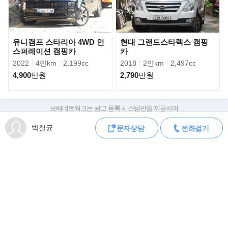
- 138L DC 냉장고
- 무시동 히터 5K, 무시동 DC 에어컨
- 자작 코팅목 목작업
유니캠프 스타리아 4WD 인
현대 그랜드스타렉스 캠핑
- 전자렌지, 익덕션
스퍼레이션 캠핑카
카
- 외부샤워기, 씽크
2022
4만km
2,199cc
2018
2만km
2,497cc
- 2.6m 전동 어닝
4,900
만원
2,790
만원
- 태양광 330W 강화 패널
- DC 10L 전기 온수기
- 요트 플로어
보배네트워크는 광고 등록 시스템만을 제공하며
- 청수 100L
판매자가 직접 등록한 내용에 대한 모든 책임은 판매자에게 있습니다.
박철균
문자상담
전화걸기
차량 구매 시 차량등록증, 성능점검기록부, 실제 차량 상태,
▶쉐보레 익스프레스 밴..
차대번호 조회로 직접 정보를 확인하세요.
차대번호는 등록증과 성능지에 나와있으며
조회 시 정확한 옵션과 제원을 확인 할 수 있습니다.
보배네트워크는 통신판매중개자로 통신판매 당사자가 아니며,
상품·거래정보, 거래에 대하여 책임을 지지 않습니다.
모바일 중고차 등록
공지
로그인
회원가입
오류신고
전체메뉴
PC버전