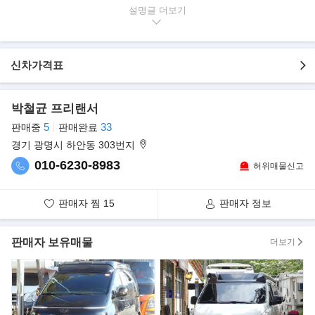
▶본 차량상태..
설명글
- 무사고 운행
- 123,000km 실주행
- 700만원 정비 완료
신차가격표
- 세련된 실버 바디
- 2인 승차, 2인 취침 구조변경
- 깔끔하게 관리된 내/외관 보유
박철균 프리랜서
- 레저, 캠핑, 차박용으로 안성맞춤
5
33
판매중
판매완료
▶강조 내역
경기 광명시 하안동 303번지
- 11인승 롱바디 기반
010-6230-8983
허위매물신고
- 2인 승차, 2인 취침 정식 구조변경
- 가솔린 전용
판매자 찜
15
판매자 정보
- 1년 세금 65,000원
- 차량 하체 등.. 700만원 정비(내역서 보유), 체크 불 뜨는 거 없습
니다.
판매자 보유매물
더보기
- 코리아 BTS 제품(신품 제작), 2년 무상 A/S
- 인버터 600A
- 주행충전기 60A
- 한전충전기 50A
- 27인치 TV(미러링 연동)