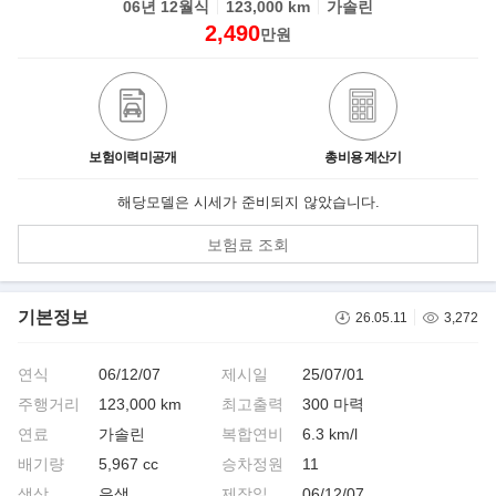
06년 12월식
123,000 km
가솔린
2,490
만원
보험이력미공개
총비용 계산기
해당모델은 시세가 준비되지 않았습니다.
보험료 조회
기본정보
26.05.11
3,272
연식
06/12/07
제시일
25/07/01
주행거리
123,000 km
최고출력
300 마력
연료
가솔린
복합연비
6.3 km/l
배기량
5,967 cc
승차정원
11
색상
은색
제작일
06/12/07