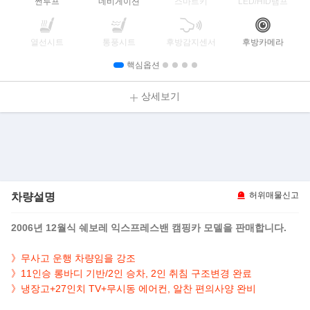
썬루프
네비게이션
스마트키
LED/HID램프
열선시트
통풍시트
후방감지센서
후방카메라
핵심옵션
상세보기
차량설명
허위매물신고
2006년 12월식 쉐보레 익스프레스밴 캠핑카 모델을 판매합니다.
》무사고 운행 차량임을 강조
》11인승 롱바디 기반/2인 승차, 2인 취침 구조변경 완료
》냉장고+27인치 TV+무시동 에어컨, 알찬 편의사양 완비