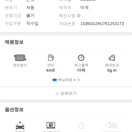
변속기
자동
제작국
미국
보증기간
불가
확인사항
수입구분
직수입
차대번호
1GBGG29U761253173
제원정보
엔진형식
연비
최고출력
최대토크
km/ℓ
마력
kg.m
핵심제원
상세보기
옵션정보