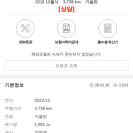
22년 12월식
3,738 km
가솔린
[상담]
성능점검
보험이력미공개
총비용 계산기
해당모델은 시세가 준비되지 않았습니다.
보험료 조회
기본정보
26.01.26
2,523
연식
2022/12
주행거리
3,738 km
연료
가솔린
배기량
1,991 cc
색상
검정색