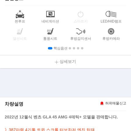
썬루프
네비게이션
스마트키
LED/HID램프
열선시트
통풍시트
후방감지센서
후방카메라
핵심옵션
상세보기
차량설명
허위매물신고
2022년 12월식 벤츠 GLA 45 AMG 4매틱+ 모델을 판매합니다.
》387마력 4기통 트윈 스크롤 터보차저 엔진 탑재