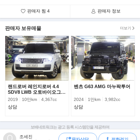
올리며 높은 인기를 구가하고 있는 다이내믹 SUV 더 뉴 메르세데
판매자 찜
4
판매자 정보
스-벤츠 GLA의 고성능 모델이다.
판매자 보유매물
더보기
랜드로버 레인지로버 4.4
벤츠 G63 AMG 마누팍투어
SDV8 LWB 오토바이오그래
피
2019
10만km
4,367cc
2024
1만km
3,982cc
상담
상담
메르세데스-벤츠 코리아 마크 레인(Mark Raine) 제품 & 마케팅 부
보배네트워크는 광고 등록 시스템만을 제공하며
문 총괄 부사장은 “올 초 신년 기자간담회
판매자가 직접 등록한 내용에 대한 모든 책임은 판매자에게 있습니다.
조세진
에서 다양한 SUV 패밀리의 고성능 모델을 소개하며 라인업을 굳건
문자상담
전화걸기
차량 구매 시 차량등록증, 성능점검기록부, 실제 차량 상태,