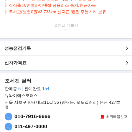
》정식출고/벤츠파이낸셜 금융리스 승계/현금가능
》
무사고(보험0원)/
3,738km 신차급 짧은 주행거리 보유
▶본 차량상태..
설명글
- 정식출고
- 금융리스
- 무사고 운행
성능점검기록
- 3,738km 실주행
- 품격있는 블랙 바디
- 387마력 2.0L 4기통 터보
신차가격표
- 깔끔하게 관리된 내/외관 보유
- 옵션으로 네비/후방캠/파노라마/패들쉬프트/통풍.전동.메모리시트
조세진 딜러
등..
6
154
판매중
판매완료
▶최고의 2.0L 터보 엔진 'GLA 45 AMG'..
뉴와이에스모터스
메르세데스-벤츠 코리아가 고성능 다이내믹 SUV ‘더 뉴 메르세데
서울 서초구 양재대로11길 36 (양재동, 오토갤러리) 은관 427호
스-AMG GLA 45 4MATIC+(The new
Mercedes-AMG GLA 45 4MATIC+)’를 공식 출시한다고 밝혔다.
010-7916-6666
허위매물신고
더 뉴 메르세데스-AMG GLA 45 4MATIC+은 지난해 9월 공식 출시
011-497-0000
이후 지난 4월까지 약 2,400대의 판매고를