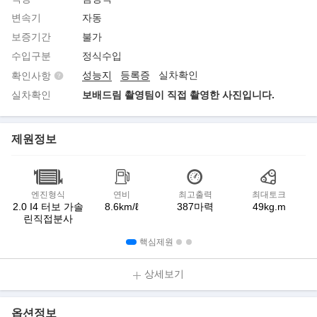
변속기
자동
보증기간
불가
수입구분
정식수입
성능지
등록증
실차확인
확인사항
실차확인
보배드림 촬영팀이 직접 촬영한 사진입니다.
제원정보
엔진형식
연비
최고출력
최대토크
2.0 I4 터보 가솔
8.6km/ℓ
387마력
49kg.m
린직접분사
핵심제원
상세보기
옵션정보