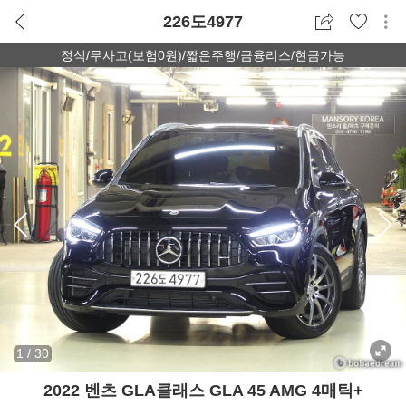
226도4977
정식/무사고(보험0원)/짧은주행/금융리스/현금가능
1
/
30
2022 벤츠 GLA클래스 GLA 45 AMG 4매틱+