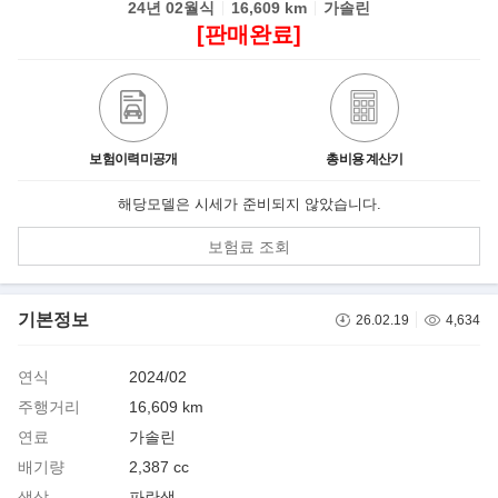
24년 02월식
16,609 km
가솔린
[판매완료]
보험이력미공개
총비용 계산기
해당모델은 시세가 준비되지 않았습니다.
보험료 조회
기본정보
26.02.19
4,634
연식
2024/02
주행거리
16,609 km
연료
가솔린
배기량
2,387 cc
색상
파란색