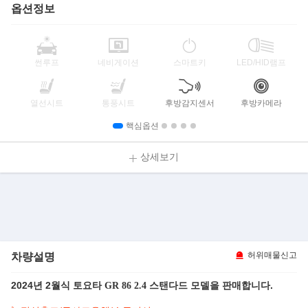
옵션정보
썬루프
네비게이션
스마트키
LED/HID램프
열선시트
통풍시트
후방감지센서
후방카메라
핵심옵션
상세보기
차량설명
허위매물신고
2024년 2월식
모델을 판매합니다.
토요타 GR 86 2.4 스탠다드