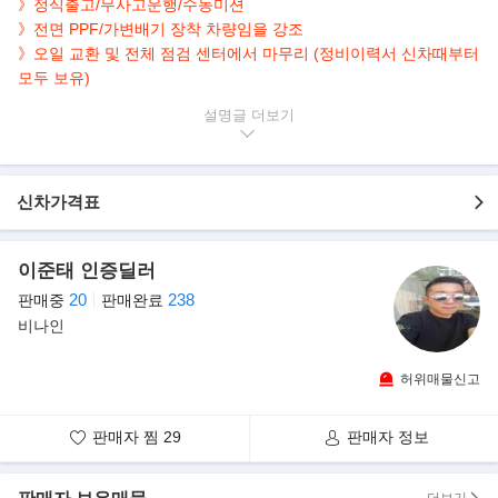
》정식출고/무사고운행/수동미션
》전면 PPF/가변배기 장착 차량임을 강조
》오일 교환 및 전체 점검 센터에서 마무리 (정비이력서 신차때부터
모두 보유)
설명글
▶본 차량상태..
- 정식출고
- 수동미션
- 무사고운행
신차가격표
- 16,609km 실주행
- 연식대비 짧은주행
이준태 인증딜러
- 블루바디+블랙시트
- 깔끔하게 관리된 실내/외
20
238
판매중
판매완료
- 231마력 2,387cc 4기통 스포츠카
비나인
허위매물신고
▶"후륜 구동의 매력 듬뿍" 토요타, 수동 스포츠카 'GR86'
GR86은 지난 2012년 출시된 TOYOTA 86의 후속으로 GR수프라와
함께 토요타 가주레이싱을 대표하는 모델
판매자 찜
29
판매자 정보
이다. 운전의 즐거움이라는 의미의 ‘펀 투 드라이브(Fun-to-drive)’
모토 아래 별도의 튜닝을 하지 않아도 서킷