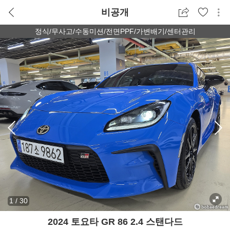
비공개
정식/무사고/수동미션/전면PPF/가변배기/센터관리
1
/
30
2024 토요타 GR 86 2.4 스탠다드