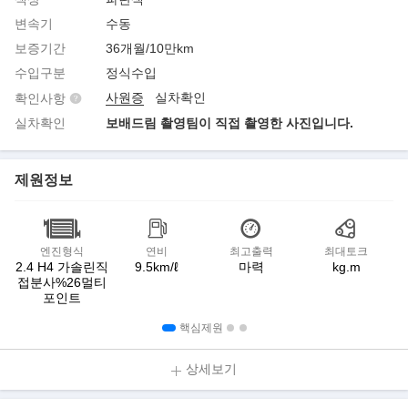
변속기
수동
보증기간
36개월/10만km
수입구분
정식수입
사원증
실차확인
확인사항
실차확인
보배드림 촬영팀이 직접 촬영한 사진입니다.
제원정보
엔진형식
연비
최고출력
최대토크
2.4 H4 가솔린직
9.5km/ℓ
마력
kg.m
접분사%26멀티
포인트
핵심제원
상세보기