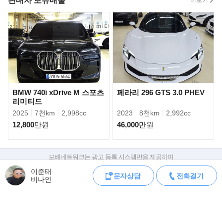
판매자 보유매물
더보기
주행을 즐길 수 있도록 개발됐다. 이를 위해 르망 24시 4연패와
WRC 우승에 빛나는 토요타 가주레이싱
(TGR, TOYOTA GAZOO Racing)’의 엔지니어, 드라이버가 차량의
개발과 튜닝에 직접 참여한 것이 특징이다.
BMW 740i xDrive M 스포츠
페라리 296 GTS 3.0 PHEV
리미티드
2025
7천km
2,998cc
2023
8천km
2,992cc
12,800
만원
46,000
만원
보배네트워크는 광고 등록 시스템만을 제공하며
판매자가 직접 등록한 내용에 대한 모든 책임은 판매자에게 있습니다.
이준태
문자상담
전화걸기
차량 구매 시 차량등록증, 성능점검기록부, 실제 차량 상태,
비나인
차대번호 조회로 직접 정보를 확인하세요.
차대번호는 등록증과 성능지에 나와있으며
조회 시 정확한 옵션과 제원을 확인 할 수 있습니다.
GR86은 강력해진 2.4리터 자연흡기 수평 대향엔진을 도입해 엔진
보배네트워크는 통신판매중개자로 통신판매 당사자가 아니며,
의 무게중심을 낮추고 부드러운 가속을 완성
상품·거래정보, 거래에 대하여 책임을 지지 않습니다.