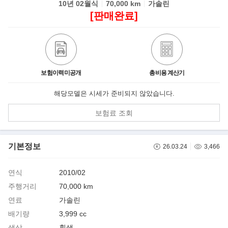
10년 02월식
70,000 km
가솔린
[판매완료]
보험이력미공개
총비용 계산기
해당모델은 시세가 준비되지 않았습니다.
보험료 조회
기본정보
26.03.24
3,466
연식
2010/02
주행거리
70,000 km
연료
가솔린
배기량
3,999 cc
색상
흰색