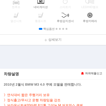
썬루프
네비게이션
스마트키
LED/HID램프
열선시트
통풍시트
후방감지센서
후방카메라
핵심옵션
상세보기
차량설명
허위매물신고
2010년 2월식 BMW M3 4.0 쿠페 모델을 판매합니다.
》연식대비 짧은 주행거리 보유
》정식출고/무사고 운행 차량임을 강조
》브라운시트/420마력 8기통 고성능 M 퍼포먼스 쿠페