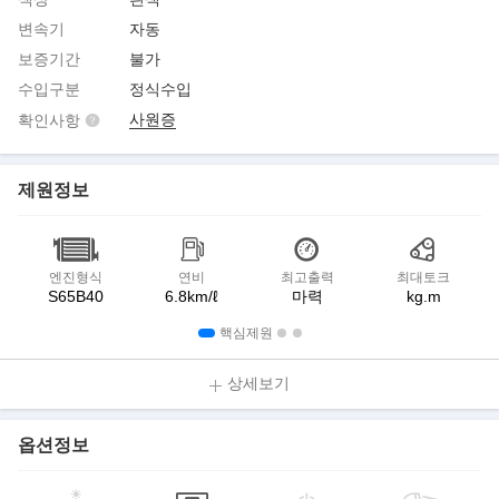
변속기
자동
보증기간
불가
수입구분
정식수입
사원증
확인사항
제원정보
엔진형식
연비
최고출력
최대토크
S65B40
6.8km/ℓ
마력
kg.m
핵심제원
상세보기
옵션정보