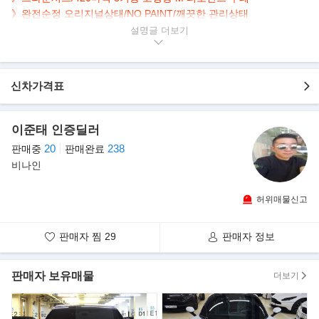
》
완전순정 오리지널상태/NO PAINT
/깨끗한 관리상태
설명글
▶본 차량상태..
- 정식출고
- 무사고 운행
신차가격표
- 완전 순정상태
- 70,000km 실주행
- 연식대비 짧은주행
이준태 인증딜러
- 깔끔하게 관리된 내,외관 보유
20
238
판매중
판매완료
- 순백의 화이트 바디+브라운시트
비나인
- 420마력 4.0L V8 고출력 M 퍼포먼스 쿠페
▶BMW 뉴 M3 쿠페 모델 소개
허위매물신고
최신형 M3 REVOLUTION 모델에는 420마력 V8엔진에 6단 MT와
SMGⅢ가 적용되었다.
판매자 찜
29
판매자 정보
최초로 적용된V8엔진은 M5, M6의 5.0리터 V10엔진의 축소판으로
420마력 수치는 다분히 아우디 RS4를
판매자 보유매물
의식한 결과. BMW 4.0리터 V8엔진은 420마력 출력에
더보기
40.8kgm/3,900rpm의 최대토크를 낸다.