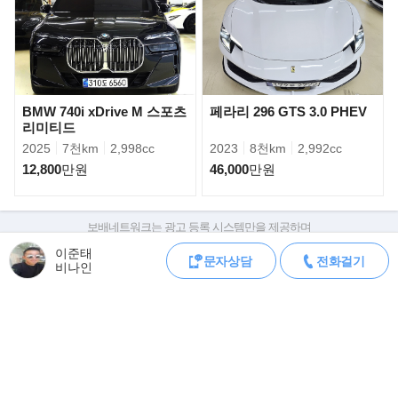
RS4 최대토크는43.8kgm/5,500rpm. BMW의 뉴M3가 보다 낮은 영
역에서 높은 토크를 끌어내고 있다.또한,
엔진의 무게도 이전 직렬 6기통 엔진에 비해 경량화 되어 V8엔진 가
운데 세계에서 가장 가벼운 엔진으로
기록되고 있다. BMW의 더블 바노스(Double Vanos) 기술을 통해 넓
은 토크 영역과와 뛰어난 연비를 동시에
BMW 740i xDrive M 스포츠
페라리 296 GTS 3.0 PHEV
구현했다.
리미티드
2025
7천km
2,998cc
2023
8천km
2,992cc
12,800
만원
46,000
만원
보배네트워크는 광고 등록 시스템만을 제공하며
판매자가 직접 등록한 내용에 대한 모든 책임은 판매자에게 있습니다.
이준태
문자상담
전화걸기
차량 구매 시 차량등록증, 성능점검기록부, 실제 차량 상태,
비나인
차대번호 조회로 직접 정보를 확인하세요.
차대번호는 등록증과 성능지에 나와있으며
조회 시 정확한 옵션과 제원을 확인 할 수 있습니다.
보배네트워크는 통신판매중개자로 통신판매 당사자가 아니며,
상품·거래정보, 거래에 대하여 책임을 지지 않습니다.
▶SMG기어란..
SMGⅡ는 전자유압식 마이크로 클러치를 이용한 첨단 기어를 핸들
모바일 중고차 등록
공지
에 달아, 클러치를 밟지않고도 스위치