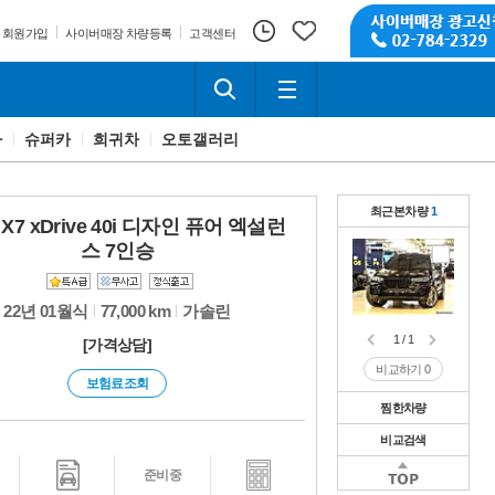
회원가입
사이버매장 차량등록
고객센터
카
슈퍼카
희귀차
오토갤러리
최근본차량
1
X7 xDrive 40i 디자인 퓨어 엑설런
스 7인승
22년 01월식
77,000 km
가솔린
1 / 1
[가격상담]
비교하기
0
보험료조회
찜한차량
비교검색
1 / 1
비교하기
0
1 / 1
준비중