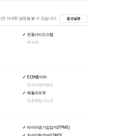
면 자세한 설명을 볼 수 있습니다.
옵션설명
전동사이드스탭
루프랙
ECM룸미러
뒷좌석에어벤트
패들쉬프트
전동햇빛가리개
타이어공기압감지(TPMS)
차선이탈경보(LDWS)