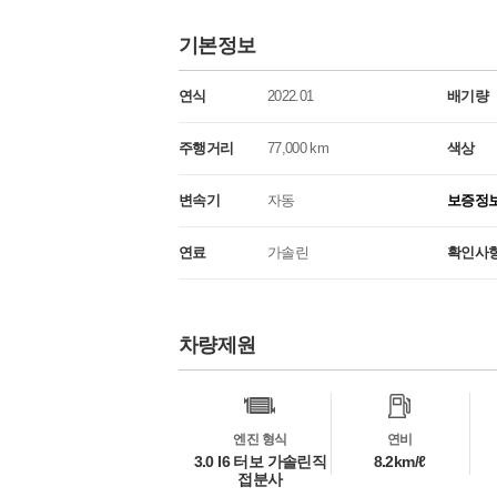
기본정보
연식
2022.01
배기량
주행거리
77,000 km
색상
변속기
자동
보증정
연료
가솔린
확인사
차량제원
차
량
정
보
엔진 형식
연비
3.0 I6 터보 가솔린직
8.2km/ℓ
접분사