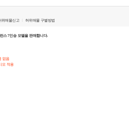
허위매물신고
허위매물 구별방법
엑설런스 7인승
모델을 판매합니다.
금 없음
디오 적용