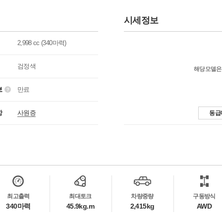
시세정보
2,998 cc (340마력)
검정색
해당모델은
보
만료
항
사원증
동급
최고출력
최대토크
차량중량
구동방식
340마력
45.9kg.m
2,415kg
AWD