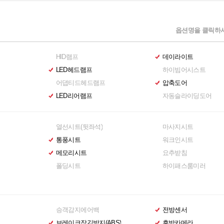
옵션명을 클릭하시
HID램프
데이라이트
LED헤드램프
하이빔어시스트
어댑티드헤드램프
압축도어
LED리어램프
자동슬라이딩도어
열선시트(뒷좌석)
마사지시트
통풍시트
워크인시트
메모리시트
요추받침
폴딩시트
하이패스룸미러
승객감지에어백
전방센서
브레이크잠김방지(ABS)
후방카메라