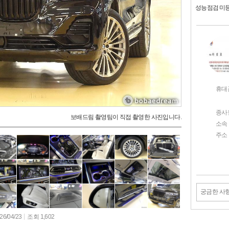
성능점검 미
휴대
종사
보배드림 촬영팀이 직접 촬영한 사진입니다.
소속
주소
궁금한 사
6/04/23
조회 1,602