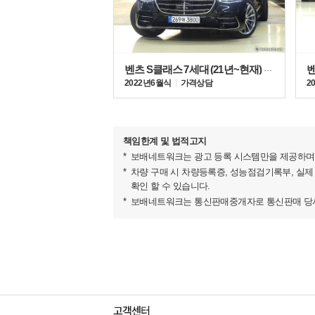
X 패밀리의 플래그십 모델이라는 명성에 걸맞게 BM
벤츠 S클래스 7세대 (21년~현재) S500L 4매틱
다양한 편의 사양을 갖추고 있으며, 첨단 파워트레
2022년 6월식
가격상담
2
안락한 승차감, 그리고 특유의 민첩한 핸들링 성능
책임한계 및 법적고지
보배네트워크는 광고 등록 시스템만을 제공하며 
차량 구매 시 차량등록증, 성능점검기록부, 실제
확인 할 수 있습니다.
보배네트워크는 통신판매중개자로 통신판매 당사자