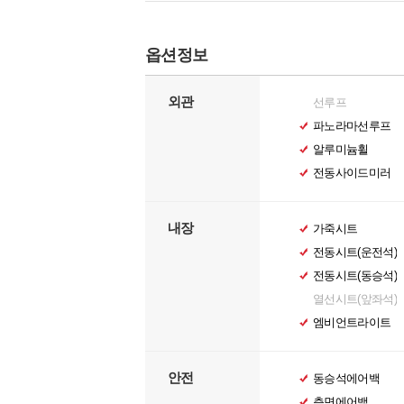
옵션정보
외관
선루프
파노라마선루프
알루미늄휠
전동사이드미러
내장
가죽시트
전동시트(운전석)
전동시트(동승석)
열선시트(앞좌석)
엠비언트라이트
안전
동승석에어백
측면에어백