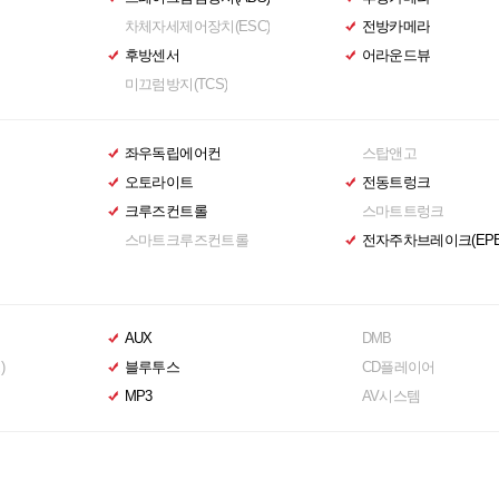
차체자세제어장치(ESC)
전방카메라
후방센서
어라운드뷰
미끄럼방지(TCS)
좌우독립에어컨
스탑앤고
오토라이트
전동트렁크
크루즈컨트롤
스마트트렁크
스마트크루즈컨트롤
전자주차브레이크(EPB
AUX
DMB
)
블루투스
CD플레이어
MP3
AV시스템