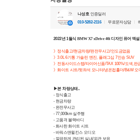
나성호
인증딜러
010-5282-2116
무료문자상담
2022년 1월식
BMW X7 xDrive 40i 디자인 퓨어 
》정식출고/현금차량/완전무사고/인도금없음
》3.0L 6기통 가솔린 엔진, 플래그십 7인승 SUV
》전동사이드스텝/타이어신품/
TAX 100%/
도색,판
》화이트 시트/뒷좌석 모니터/냉온컵홀더/B&W 오
▶본 차량상태..
- 정식출고
- 현금차량
- 완전무사고
- 77,000km 실주행
- 고품격 블랙바디
- 화사한 화이트 시트
- 바워스앤윌킨스 오디오
- 깔끔하게 관리된 실내/외관 보유