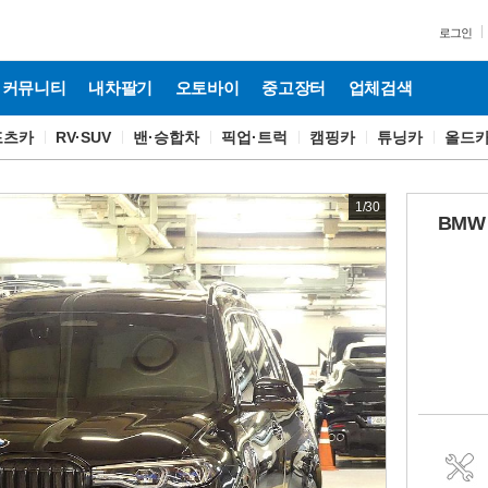
로그인
커뮤니티
내차팔기
오토바이
중고장터
업체검색
포츠카
RV·SUV
밴·승합차
픽업·트럭
캠핑카
튜닝카
올드
1
/
30
BMW 