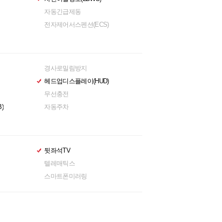
자동긴급제동
전자제어서스펜션(ECS)
경사로밀림방지
헤드업디스플레이(HUD)
무선충전
)
자동주차
뒷좌석TV
텔레매틱스
스마트폰미러링