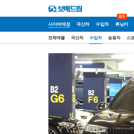
사이버매장
국산차
수입차
튜닝카
전체매물
국산차
수입차
승용차
스
사
이
버
매
장