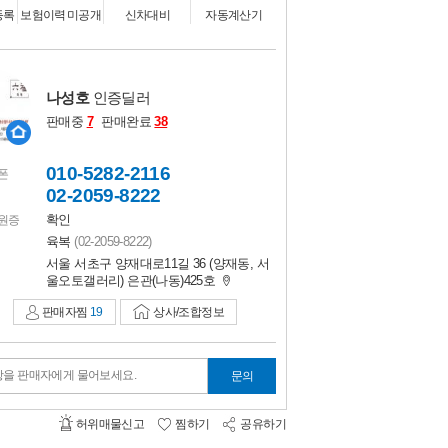
비교하기
0
등록
보험이력 미공개
신차대비
자동계산기
나성호
인증딜러
판매중
7
판매완료
38
010-5282-2116
폰
02-2059-8222
확인
원증
육복
(02-2059-8222)
서울 서초구 양재대로11길 36 (양재동, 서
울오토갤러리) 은관(나동)425호
판매자찜
19
상사/조합정보
항을 판매자에게 물어보세요.
문의
허위매물신고
찜하기
공유하기