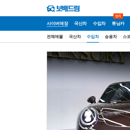
사이버매장
국산차
수입차
튜닝카
전체매물
국산차
수입차
승용차
스
사
이
버
매
장