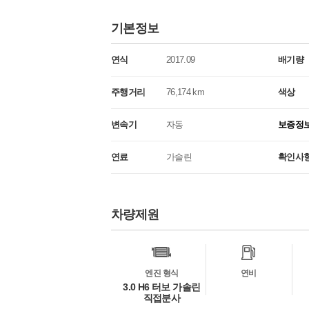
기본정보
연식
2017.09
배기량
주행거리
76,174 km
색상
변속기
자동
보증정
연료
가솔린
확인사
차량제원
차
량
정
보
엔진 형식
연비
3.0 H6 터보 가솔린
직접분사