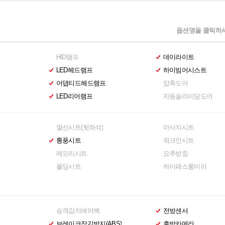
옵션명을 클릭하시
HID램프
데이라이트
LED헤드램프
하이빔어시스트
어댑티드헤드램프
압축도어
LED리어램프
자동슬라이딩도어
열선시트(뒷좌석)
마사지시트
통풍시트
워크인시트
메모리시트
요추받침
폴딩시트
하이패스룸미러
승객감지에어백
전방센서
브레이크잠김방지(ABS)
후방카메라