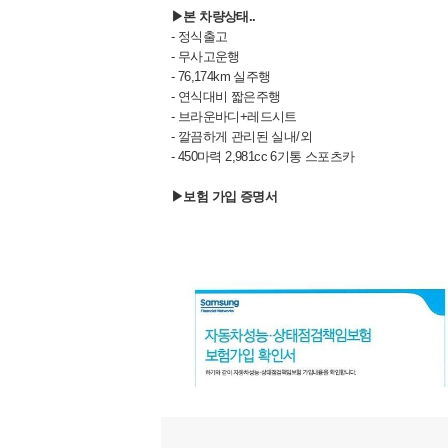
▶본 차량상태..
- 정식출고
- 무사고운행
- 76,174km 실주행
- 연식대비 짧은주행
- 브라운바디+레드시트
- 깔끔하게 관리된 실내/외
- 450마력 2,981cc 6기통 스포츠카
▶보험 가입 증명서