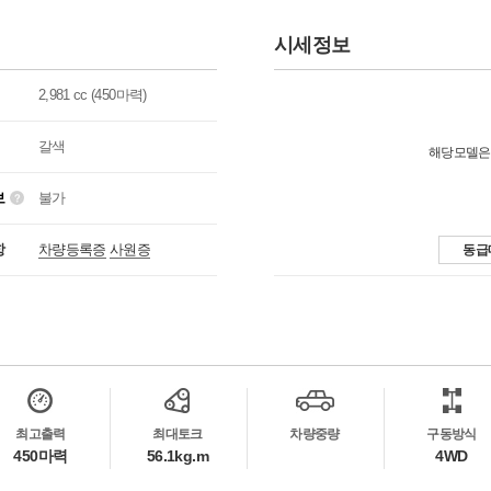
시세정보
2,981 cc (450마력)
갈색
해당모델은
보
불가
항
차량등록증
사원증
동급
최고출력
최대토크
차량중량
구동방식
450마력
56.1kg.m
4WD