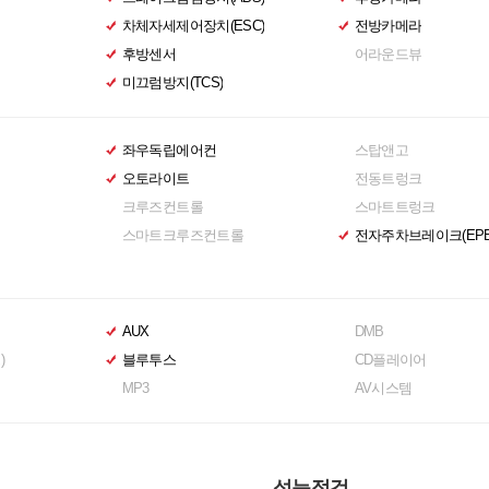
차체자세제어장치(ESC)
전방카메라
후방센서
어라운드뷰
미끄럼방지(TCS)
좌우독립에어컨
스탑앤고
오토라이트
전동트렁크
크루즈컨트롤
스마트트렁크
스마트크루즈컨트롤
전자주차브레이크(EPB
AUX
DMB
)
블루투스
CD플레이어
MP3
AV시스템
성능점검