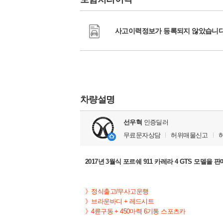
사고이력정보가 등록되지 않았습니다
차량설명
선우혁
인증딜러
무료문자상담
허위매물신고
2017년 3월식 포르쉐 911 카레라 4 GTS 모델을 
》정식출고/무사고운행
》브라운바디 + 레드시트
》4륜구동 +
450마력 6기통 스포츠카