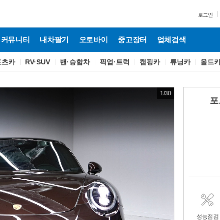
로그인
커뮤니티
내차팔기
오토바이
중고장터
업체검색
포츠카
RV·SUV
밴·승합차
픽업·트럭
캠핑카
튜닝카
올드
1
/
30
포
성능점검