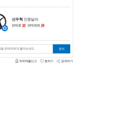
비교하기
0
선우혁
인증딜러
판매중
10
판매완료
24
항을 판매자에게 물어보세요.
문의
허위매물신고
찜하기
공유하기