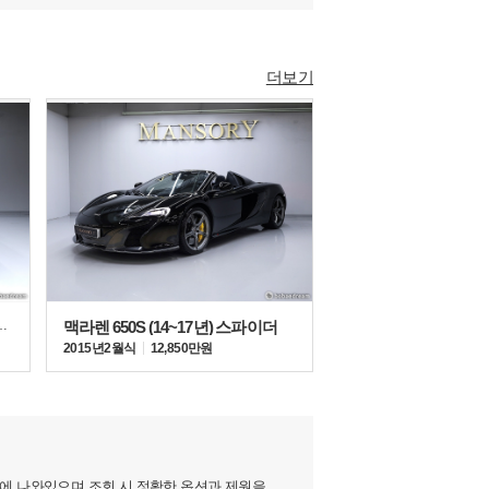
더보기
 (19년~현재) 카레라 4S
맥라렌 650S (14~17년) 스파이더
2015년 2월식
12,850만원
지에 나와있으며 조회 시 정확한 옵션과 제원을