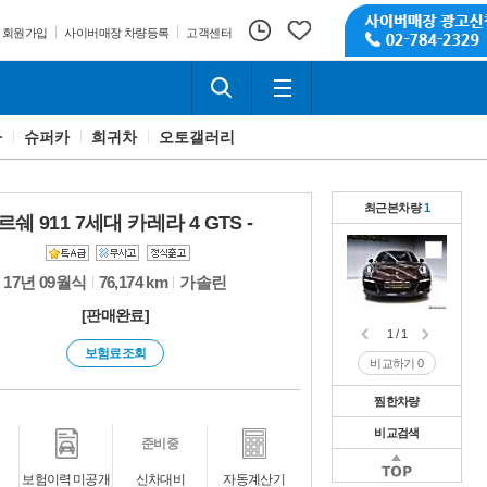
회원가입
사이버매장 차량등록
고객센터
카
슈퍼카
희귀차
오토갤러리
최근본차량
1
르쉐 911 7세대 카레라 4 GTS -
17년 09월식
76,174 km
가솔린
[판매완료]
1 / 1
보험료조회
비교하기
0
찜한차량
비교검색
1 / 1
준비중
비교하기
0
1 / 1
보험이력 미공개
신차대비
자동계산기