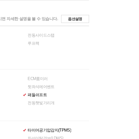
면 자세한 설명을 볼 수 있습니다.
옵션설명
전동사이드스탭
루프랙
ECM룸미러
뒷좌석에어벤트
패들쉬프트
전동햇빛가리개
타이어공기압감지(TPMS)
차선이탈경보(LDWS)