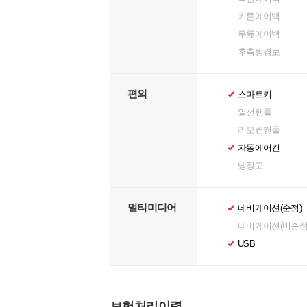
커튼에어백
무릎에어백
후측방경보
편의
스마트키
열선핸들
리모컨핸들
자동에어컨
냉장고
멀티미디어
네비게이션(순정)
네비게이션(비순정
USB
보험처리이력