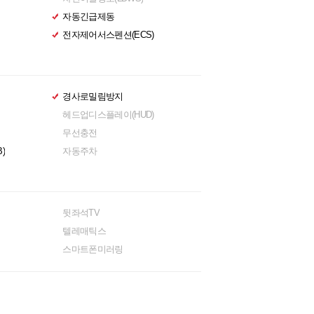
자동긴급제동
전자제어서스펜션(ECS)
경사로밀림방지
헤드업디스플레이(HUD)
무선충전
)
자동주차
뒷좌석TV
텔레매틱스
스마트폰미러링