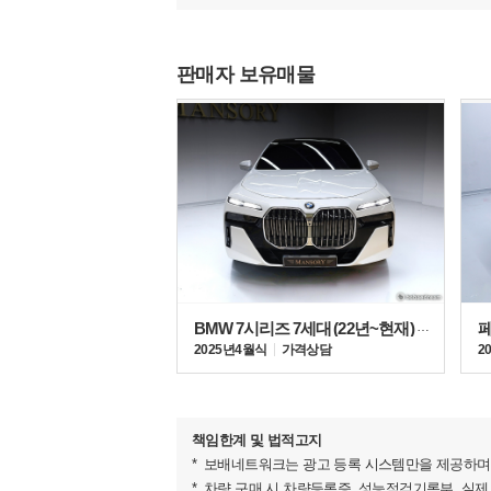
판매자 보유매물
▶사고 이력 정보 보고서
BMW 7시리즈 7세대 (22년~현재) 740d xDrive
2025년 4월식
가격상담
2
책임한계 및 법적고지
보배네트워크는 광고 등록 시스템만을 제공하며 
차량 구매 시 차량등록증, 성능점검기록부, 실제