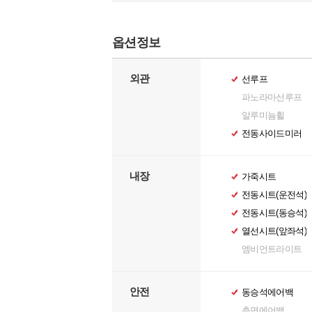
옵션정보
외관
선루프
파노라마선루프
알루미늄휠
전동사이드미러
내장
가죽시트
전동시트(운전석)
전동시트(동승석)
열선시트(앞좌석)
엠비언트라이트
안전
동승석에어백
측면에어백