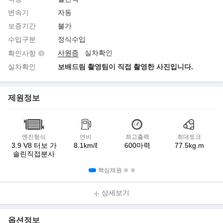
변속기
자동
보증기간
불가
수입구분
정식수입
사원증
실차확인
확인사항
실차확인
보배드림 촬영팀이 직접 촬영한 사진입니다.
제원정보
엔진형식
연비
최고출력
최대토크
3.9 V8 터보 가
8.1km/ℓ
600마력
77.5kg.m
솔린직접분사
핵심제원
상세보기
옵션정보