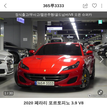
365루3333
정식출고/무사고/짧은주행/골드넘버/V8 오픈 슈퍼카
1
/
30
2020 페라리 포르토피노 3.9 V8