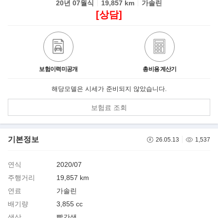
20년 07월식
19,857 km
가솔린
[상담]
보험이력미공개
총비용 계산기
해당모델은 시세가 준비되지 않았습니다.
보험료 조회
기본정보
26.05.13
1,537
연식
2020/07
주행거리
19,857 km
연료
가솔린
배기량
3,855 cc
색상
빨간색