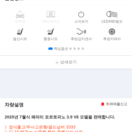
썬루프
네비게이션
스마트키
LED/HID램프
열선시트
통풍시트
후방감지센서
후방카메라
핵심옵션
상세보기
차량설명
허위매물신고
2020년 7월식 페라리 포르토피노 3.9 V8 모델을 판매합니다.
》정식출고/무사고운행/골드넘버 3333
》단 19,857km 실주행 짧은 주행거리 보유