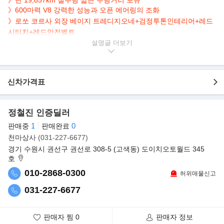
》600마력 V8 강력한 성능과 오픈 에어링의 조화
》
로쏘 코르사 외장 베이지 트레디지오네+검정투톤인테리어+레드
시티치+레드안전벨트
》
정비내역 : 7년 소모품교체서비스차량 / 방문시마다 차량점검 이
설명글
상 무 (방문센터 - 페라리 강서센터)
》
전체 PPF시공/
JBL오디오 400만원 추가/
가변배기 모듈장착
》
탑 오픈 모듈 /
출고당시 전체카본옵션 모두적용
신차가격표
▶본 차량상태..
- 정식출고
정철진 인증딜러
- 무사고운행
1
0
판매중
판매완료
- 19,857km 실주행
천마상사
(031-227-6677)
- 연식대비 짧은주행
경기 수원시 권선구 권선로 308-5 (고색동) 도이치오토월드 345
- 레드바디+베이지시트
호
- 깔끔하게 관리된 실내/외
010-2868-0300
허위매물신고
- 600마력 V8 오픈 에어링 슈퍼카
031-227-6677
▶페라리, 캘리포니아 후속작 '포르토피노'..
페라리가 V8 터보 컨버터블의 계보를 이를 '포르토피노'를 공개했
다.
판매자 찜
0
판매자 정보