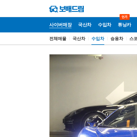
사이버매장
국산차
수입차
튜닝카
전체매물
국산차
수입차
승용차
스
사
이
버
매
장