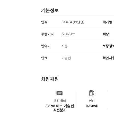
기본정보
연식
2020.04 (19년형)
배기량
주행거리
22,165 km
색상
변속기
자동
보증정
연료
가솔린
확인사
차량제원
차
량
정
보
엔진 형식
연비
3.8 V8 터보 가솔린
9.3km/ℓ
직접분사