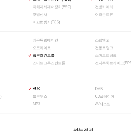
차체자세제어장치(ESC)
전방카메라
후방센서
어라운드뷰
미끄럼방지(TCS)
좌우독립에어컨
스탑앤고
오토라이트
전동트렁크
크루즈컨트롤
스마트트렁크
스마트크루즈컨트롤
전자주차브레이크(EPB
AUX
DMB
)
블루투스
CD플레이어
MP3
AV시스템
성능점검