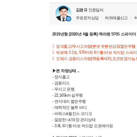
김윤규
인증딜러
무료문자상담
허위매물신고
2019년형 (2020년 4월 등록) 맥라렌 570S 스파
》정식출고/
무사고차량(본넷 부분판금1)/짧은주행
》제로백 3.2초, 570마력 8기통 터보 하드탑 스파
》
오릭스 금융리스차량(취등록세X),조건변경가능
▶본 차량상태 ..
- 정식출고
- 금융리스
- 무사고 운행
- 22,165km 실주행
- 연식대비 짧은주행
- 매력적인 블루 바디
- 바워스&윌킨스 오디오
- 깔끔한 내/외장 관리상태
- 3.8L 8기통 터보 하드탑 오픈에어링