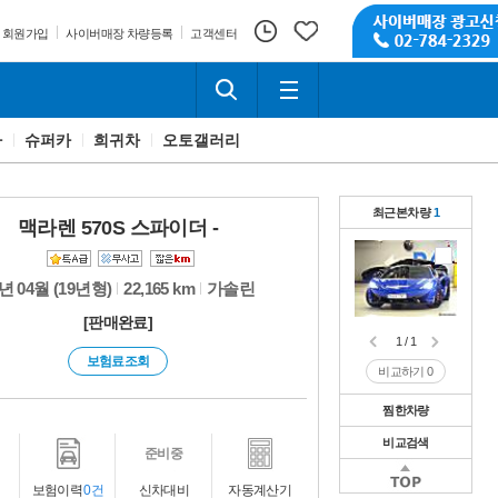
회원가입
사이버매장 차량등록
고객센터
카
슈퍼카
희귀차
오토갤러리
최근본차량
1
맥라렌 570S 스파이더 -
년 04월 (19년형)
22,165 km
가솔린
[판매완료]
1 / 1
보험료조회
비교하기
0
찜한차량
비교검색
1 / 1
준비중
비교하기
0
1 / 1
보험이력
0건
신차대비
자동계산기