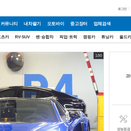
로그인
커뮤니티
내차팔기
오토바이
중고장터
업체검색
포츠카
RV·SUV
밴·승합차
픽업·트럭
캠핑카
튜닝카
올드
1
/
30
20
성능점검