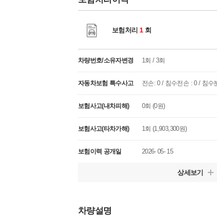
보험처리
1
회
차량번호/소유자변경
1회 / 3회
자동차보험 특수사고
전손: 0 / 침수전손 : 0 / 침수분
보험사고(내차피해)
0회 (0원)
보험사고(타차가해)
1회 (1,903,300원)
보험이력 공개일
2026- 05- 15
상세보기
차량설명