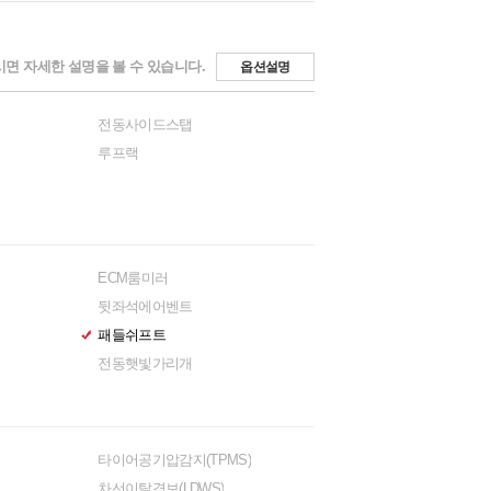
면 자세한 설명을 볼 수 있습니다.
옵션설명
전동사이드스탭
루프랙
ECM룸미러
뒷좌석에어벤트
패들쉬프트
전동햇빛가리개
타이어공기압감지(TPMS)
차선이탈경보(LDWS)