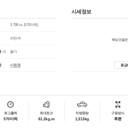
시세정보
3,799 cc (570마력)
파란색
해당모델은
보
불가
항
사원증
동급
최고출력
최대토크
차량중량
구동방식
570마력
61.2kg.m
1,313kg
후륜