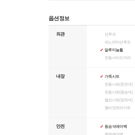
옵션정보
외관
선루프
파노라마선루프
알루미늄휠
전동사이드미러
내장
가죽시트
전동시트(운전석)
전동시트(동승석)
열선시트(앞좌석)
엠비언트라이트
안전
동승석에어백
측면에어백