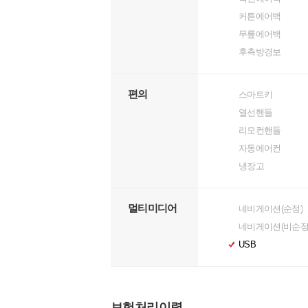
커튼에어백
무릎에어백
후측방경보
편의
스마트키
열선핸들
리모컨핸들
자동에어컨
냉장고
멀티미디어
네비게이션(순정)
네비게이션(비순정
USB
보험처리이력