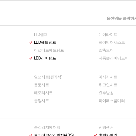
옵션명을 클릭하시
HID램프
데이라이트
LED헤드램프
하이빔어시스트
어댑티드헤드램프
압축도어
LED리어램프
자동슬라이딩도어
열선시트(뒷좌석)
마사지시트
통풍시트
워크인시트
메모리시트
요추받침
폴딩시트
하이패스룸미러
승객감지에어백
전방센서
브레이크잠김방지(ABS)
후방카메라