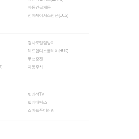
자동긴급제동
전자제어서스펜션(ECS)
경사로밀림방지
헤드업디스플레이(HUD)
무선충전
)
자동주차
뒷좌석TV
텔레매틱스
스마트폰미러링