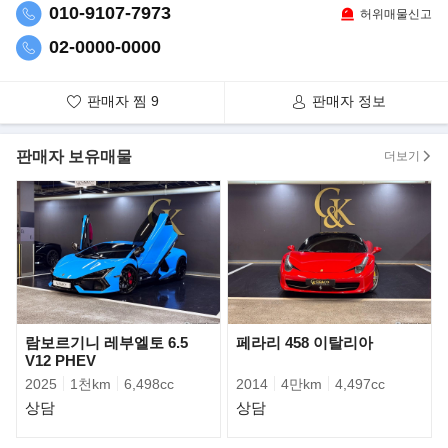
게는 150만원까지 발생될 수 있으며 통상적으로 100만원선이라고
010-9107-7973
허위매물신고
생각해주시면 됩니다.
02-0000-0000
- 이 차량을 추천 하는 이유는 무엇인가요?
V10 자연흡기 사운드를 가장 아름답게 들을 수 있는 우라칸 에보 스
판매자 찜
9
판매자 정보
파이더입니다.
현재 시장에서 인기가 매우 좋으며 해외에서도 그 가치를 인정받아
판매자 보유매물
수출로도 많이 나가는 상황입니다.
더보기
매물 중에서 가장 최근연식을 자랑하며, 컨디션 또한 매우 훌륭합니
다.
- 튜닝이나 랩핑, PPF 등 다른 작업사항이 있나요?
전체 PPF 작업으로 스톤칩 및 생활기스 보호에 효과적입니다.
카프리스토 가변 모듈 작업으로 리모콘 ON/OFF 기능을 통해 배기
음을 더욱 아름답게 들을 수 있습니다.
도어스팟램프/광곽사이드미러 람보르기니 정식 서비스센터에서 교
람보르기니 레부엘토 6.5
페라리 458 이탈리아
체했습니다.
V12 PHEV
2025
1천km
6,498cc
2014
4만km
4,497cc
- 옵션은 뭐가 들어있나요?
상담
상담
스타일패키지(374만원)/리어범퍼하이그로시(459만원)/카본스포츠
시트(970만원)/광각사이드미러