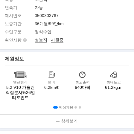
변속기
자동
제시번호
0500303767
보증기간
36개월/99만km
수입구분
정식수입
성능지
사원증
확인사항
제원정보
엔진형식
연비
최고출력
최대토크
5.2 V10 가솔린
6.2km/ℓ
640마력
61.2kg.m
직접분사%26멀
티포인트
핵심제원
상세보기