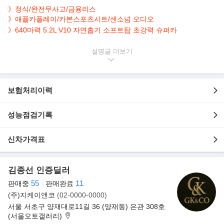
》정식/완전무사고/금융리스
》애플카플레이/카본스포츠시트/센소넘 오디오
》640마력 5.2L V10 자연흡기 소프트탑 초강력 슈퍼카
▶ 차량 상태
설명글
- 정식출고/무사고/금융리스/현금전환가능
- '지알로 인티' 옐로우 외장 컬러(1210만원)
- 옐로우 실내 인테리어 (459만원)
보험처리이력
- 스타일패키지(374만원)/리어범퍼하이그로시(459만원)/카본스포
츠시트(970만원)/광각사이드미러
성능점검기록
- 애플카플레이(459만원)/센소넘오디오(476만원)/엠비언트라이트
패키지(144만원)/도어스팟램프
- 컵홀더패키지(102만원)/헤드크레스트(127만원)/20인치에이시르
신차가격표
휠(425만원)/옐로우캘리퍼(170만원)
- 전체 PPF/카프리스토가변모듈/리프팅시스템
김종선 인증딜러
- 신차 출고가 470965,500원
55
11
판매중
판매완료
▶자주 묻는 질문
(주)지케이앤코
(02-0000-0000)
- 인도금만 내면 차량을 가져올 수 있는건가요?
서울 서초구 양재대로11길 36 (양재동) 은관 308호
차량 승계시 승계수수료가 발생합니다. 적게는 50만원에서부터 많
(서울오토갤러리)