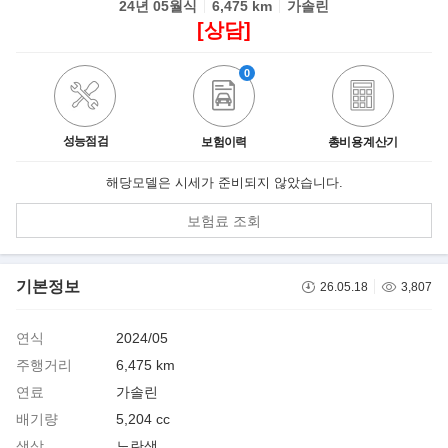
24년 05월식
6,475 km
가솔린
[상담]
0
성능점검
보험이력
총비용 계산기
해당모델은 시세가 준비되지 않았습니다.
보험료 조회
기본정보
26.05.18
3,807
연식
2024/05
주행거리
6,475 km
연료
가솔린
배기량
5,204 cc
색상
노란색