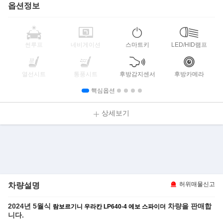
옵션정보
썬루프
네비게이션
스마트키
LED/HID램프
열선시트
통풍시트
후방감지센서
후방카메라
핵심옵션
상세보기
차량설명
허위매물신고
2024년 5월식
차량을 판매합
람보르기니 우라칸 LP640-4 에보 스파이더
니다.