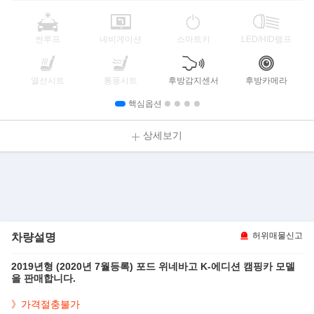
썬루프
네비게이션
스마트키
LED/HID램프
열선시트
통풍시트
후방감지센서
후방카메라
핵심옵션
상세보기
차량설명
허위매물신고
2019년형 (2020년 7월등록) 포드 위네바고 K-에디션 캠핑카 모델
을 판매합니다.
》가격절충불가