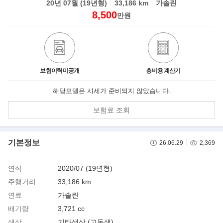
20년 07월 (19년형)
33,186 km
가솔린
8,500
만원
보험이력미공개
총비용 계산기
해당모델은 시세가 준비되지 않았습니다.
보험료 조회
기본정보
26.06.29
2,369
연식
2020/07 (19년형)
주행거리
33,186 km
연료
가솔린
배기량
3,721 cc
색상
기타색상 (고동생)