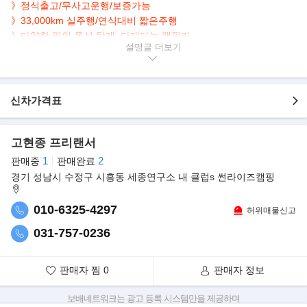
》정식출고/무사고운행/보증가능
》33,000km 실주행/연식대비 짧은주행
》다양한 편의 옵션 탑재, 다재다능 캠핑카
설명글
▶본 차량상태..
- 정식출고
- 무사고운행
신차가격표
- 33,186km 실주행
- 연식대비 짧은주행
- 고동색바디+네이비시트
고현종 프리랜서
- 깔끔하게 관리된 실내/외
1
2
판매중
판매완료
- 다양한 편의옵션이 존재하는 캠핑카
경기 성남시 수정구 시흥동 세종연구소 내 클럽s 썬라이즈캠핑
▶옵션 내역
010-6325-4297
- 냉장고
허위매물신고
- 도매틱 3WAY
031-757-0236
- 배터리500a
- 내장배터리 450a
- 태양열 100a
판매자 찜
0
판매자 정보
- 청수 탱크 용량 120L
보배네트워크는 광고 등록 시스템만을 제공하며
- 오수 탱크 80L