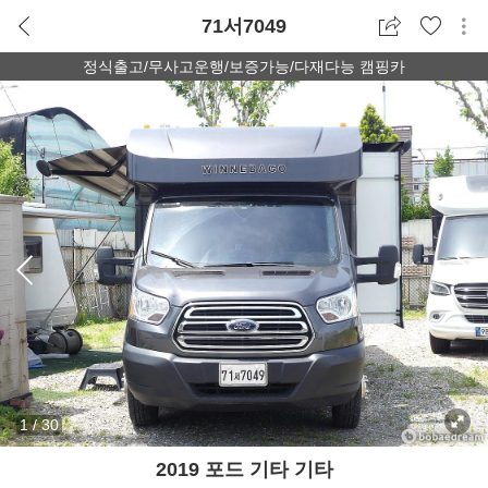
71서7049
정식출고/무사고운행/보증가능/다재다능 캠핑카
1
/
30
2019 포드 기타 기타