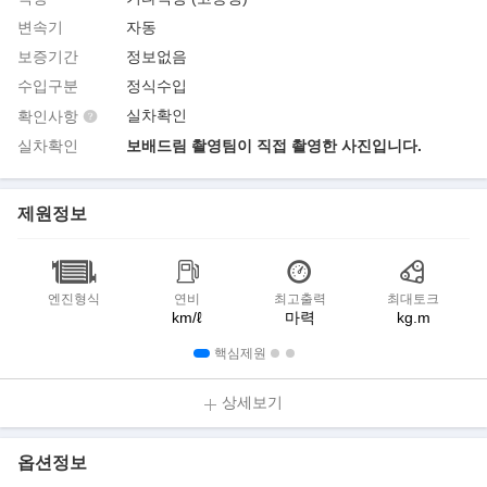
변속기
자동
보증기간
정보없음
수입구분
정식수입
실차확인
확인사항
실차확인
보배드림 촬영팀이 직접 촬영한 사진입니다.
제원정보
엔진형식
연비
최고출력
최대토크
km/ℓ
마력
kg.m
핵심제원
상세보기
옵션정보