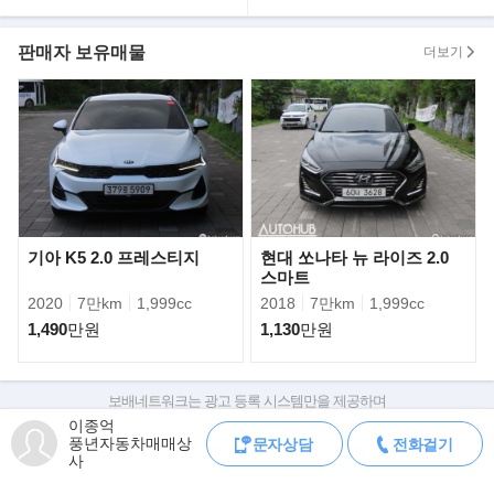
현재 보시는 차량은 매입부터 판매까지
직접 관리하고 있는 차량입니다.
판매자 보유매물
더보기
100%실매물임을 이름을 걸고 약속드립니다.
》알려드립니다
저희 풍년자동차는
박리다매 판매 및
전국 가격경쟁으로 인해,
시세대비 저렴하게 판매중입니다.
따라서 중고차 구매시,
정찰제 원칙으로 진행됨을 알려드립니다.
기아 K5 2.0 프레스티지
현대 쏘나타 뉴 라이즈 2.0
스마트
》중고차(할부/리스)금융서비스
2020
7만km
1,999cc
2018
7만km
1,999cc
현재 저희매장은
1,490
만원
1,130
만원
현대캐피탈 제휴매매상사로,
합리적인 금리로 이용하실수있습니다.
ex) 1,000만원 할부시 월평균 납입금
보배네트워크는 광고 등록 시스템만을 제공하며
183,714원- (신용등급에따라 차등)
판매자가 직접 등록한 내용에 대한 모든 책임은 판매자에게 있습니다.
이종억
풍년자동차매매상
문자상담
전화걸기
차량 구매 시 차량등록증, 성능점검기록부, 실제 차량 상태,
》차량 문의 방법
사
차대번호 조회로 직접 정보를 확인하세요.
- 차량은 수원IC근처 오토허브매매단지 실내주차 중입니다.
차대번호는 등록증과 성능지에 나와있으며