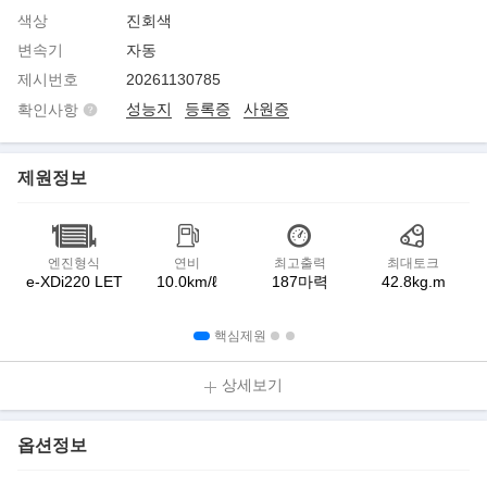
색상
진회색
변속기
자동
제시번호
20261130785
성능지
등록증
사원증
확인사항
제원정보
엔진형식
연비
최고출력
최대토크
e-XDi220 LET
10.0km/ℓ
187마력
42.8kg.m
핵심제원
상세보기
옵션정보