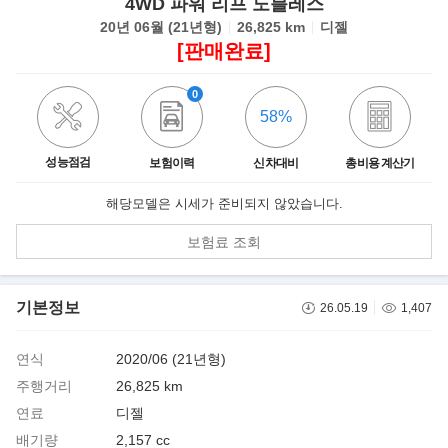
4WD 파워 리프 노블레스
20년 06월 (21년형)
26,825 km
디젤
[판매완료]
0
58%
성능점검
보험이력
신차대비
총비용 계산기
해당모델은 시세가 준비되지 않았습니다.
보험료 조회
기본정보
26.05.19
1,407
연식
2020/06 (21년형)
주행거리
26,825 km
연료
디젤
배기량
2,157 cc