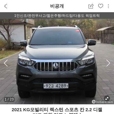
비공개
1인신조/완전무사고/짧은주행/하드탑/다용도 픽업트럭
1
/
23
2021 KG모빌리티 렉스턴 스포츠 칸 2.2 디젤