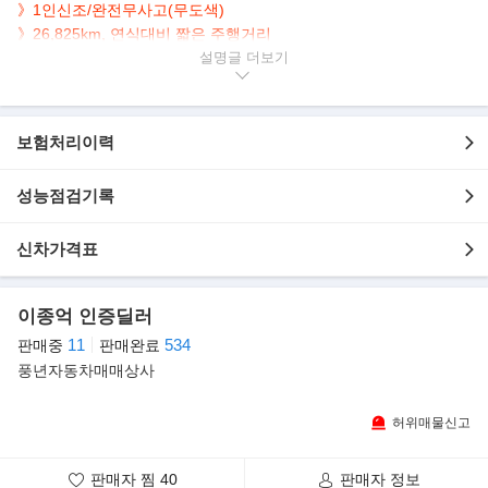
》1인신조/완전무사고(무도색)
》26,825km, 연식대비 짧은 주행거리
》
9.2 HD 미러링네비 후방카메라/하드탑 적용
설명글
▶본 차량상태..
- 사고여부 : 완전무사고(무도색). 1인신조, 최고급하드탑
보험처리이력
- 차 종 : KG모빌리티(쌍용) 렉스턴 스포츠 칸 디젤 2.2 4WD 노블레
스 파워 리프
성능점검기록
- 연 식 : 2021년
- 색 상 : 쥐색
- 주행거리 : 26,825Km
신차가격표
- 내 / 외관 : 실내와 실외가 깔끔하고 청결합니다.
▶차량(추가옵션/장점)상세
이종억 인증딜러
- 9.2 HD 미러링네비 후방카메라
11
534
판매중
판매완료
풍년자동차매매상사
▶
판매자의 한마디
안녕하세요.
허위매물신고
현대캐피탈 제휴 안심매매상사
24년째 풍년자동차를 운영하고있는
대표 이종억 입니다.
판매자 찜
40
판매자 정보