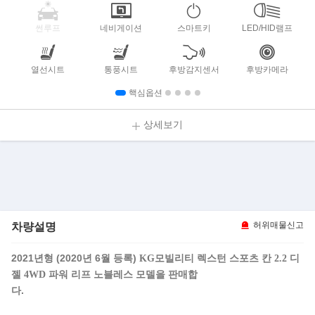
썬루프
네비게이션
스마트키
LED/HID램프
열선시트
통풍시트
후방감지센서
후방카메라
핵심옵션
상세보기
차량설명
허위매물신고
2021년형 (2020년 6월 등록)
KG모빌리티 렉스턴 스포츠 칸 2.2 디
모델을 판매합
젤 4WD 파워 리프 노블레스
다.