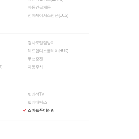
자동긴급제동
전자제어서스펜션(ECS)
경사로밀림방지
헤드업디스플레이(HUD)
무선충전
)
자동주차
뒷좌석TV
텔레매틱스
스마트폰미러링