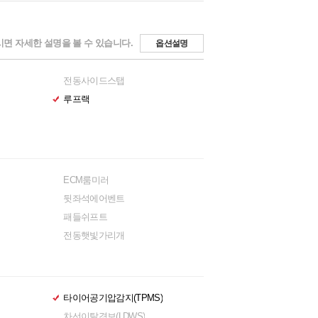
면 자세한 설명을 볼 수 있습니다.
옵션설명
전동사이드스탭
루프랙
ECM룸미러
뒷좌석에어벤트
패들쉬프트
전동햇빛가리개
타이어공기압감지(TPMS)
차선이탈경보(LDWS)