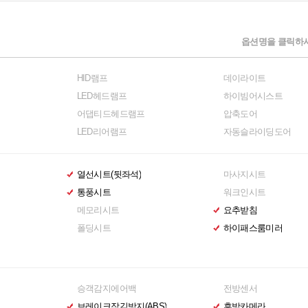
옵션명을 클릭하시
HID램프
데이라이트
LED헤드램프
하이빔어시스트
어댑티드헤드램프
압축도어
LED리어램프
자동슬라이딩도어
열선시트(뒷좌석)
마사지시트
통풍시트
워크인시트
메모리시트
요추받침
폴딩시트
하이패스룸미러
승객감지에어백
전방센서
브레이크잠김방지(ABS)
후방카메라