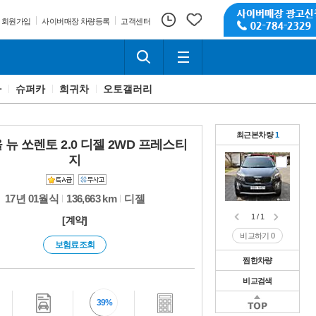
회원가입
사이버매장 차량등록
고객센터
카
슈퍼카
희귀차
오토갤러리
최근본차량
1
 뉴 쏘렌토 2.0 디젤 2WD 프레스티
지
17년 01월식
136,663 km
디젤
1 / 1
[계약]
비교하기
0
보험료조회
찜한차량
비교검색
1 / 1
비교하기
0
1 / 1
39