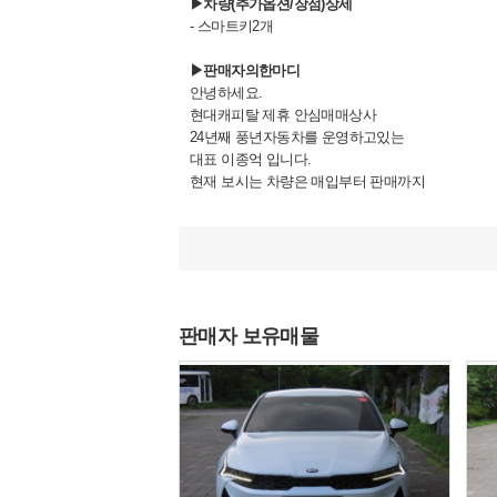
▶차량(추가옵션/장점)상세
- 스마트키2개
▶판매자의한마디
안녕하세요.
현대캐피탈 제휴 안심매매상사
24년째 풍년자동차를 운영하고있는
대표 이종억 입니다.
현재 보시는 차량은 매입부터 판매까지
직접 관리하고 있는 차량입니다.
100%실매물임을 이름을 걸고 약속드립니다.
》알려드립니다
판매자 보유매물
저희 풍년자동차는
박리다매 판매 및
전국 가격경쟁으로 인해,
시세대비 저렴하게 판매중입니다.
따라서 중고차 구매시,
정찰제 원칙으로 진행됨을 알려드립니다.
》중고차(할부/리스)금융서비스