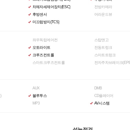
차체자세제어장치(ESC)
전방카메라
후방센서
어라운드뷰
미끄럼방지(TCS)
좌우독립에어컨
스탑앤고
오토라이트
전동트렁크
크루즈컨트롤
스마트트렁크
스마트크루즈컨트롤
전자주차브레이크(EPB
AUX
DMB
)
블루투스
CD플레이어
MP3
AV시스템
성능점검