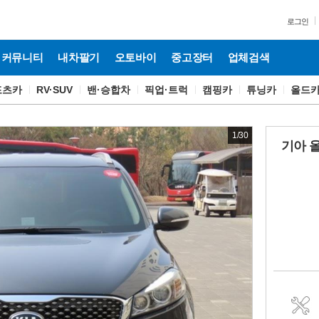
로그인
커뮤니티
내차팔기
오토바이
중고장터
업체검색
포츠카
RV·SUV
밴·승합차
픽업·트럭
캠핑카
튜닝카
올드
1
/
30
기아 올