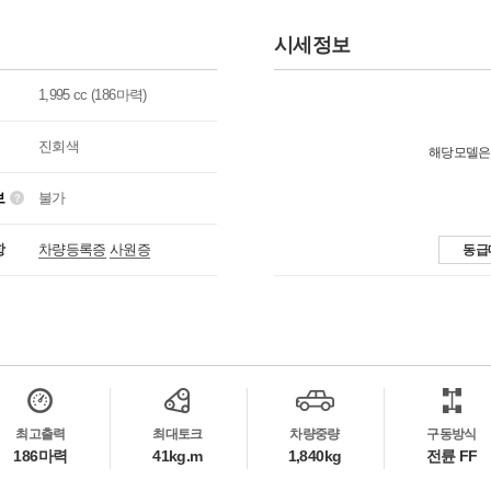
시세정보
1,995 cc (186마력)
진회색
해당모델은
보
불가
항
차량등록증
사원증
동급
최고출력
최대토크
차량중량
구동방식
186마력
41kg.m
1,840kg
전륜 FF