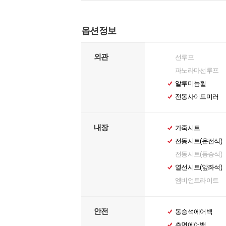
옵션정보
외관
선루프
파노라마선루프
알루미늄휠
전동사이드미러
내장
가죽시트
전동시트(운전석)
전동시트(동승석)
열선시트(앞좌석)
엠비언트라이트
안전
동승석에어백
측면에어백