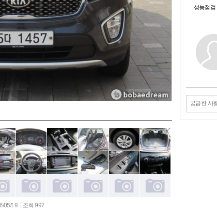
성능점검
궁금한 사
/05/19
조회 997