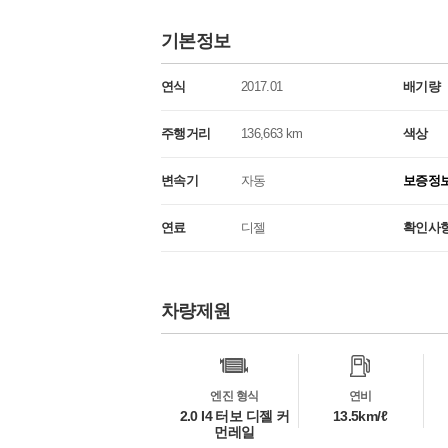
기본정보
연식
2017.01
배기량
주행거리
136,663 km
색상
변속기
자동
보증정
연료
디젤
확인사
차량제원
차
량
정
보
엔진 형식
연비
2.0 I4 터보 디젤 커
13.5km/ℓ
먼레일