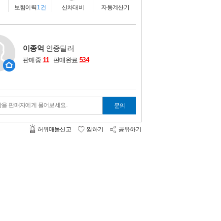
비교하기
0
보험이력
1건
신차대비
자동계산기
이종억
인증딜러
판매중
11
판매완료
534
항을 판매자에게 물어보세요.
문의
허위매물신고
찜하기
공유하기