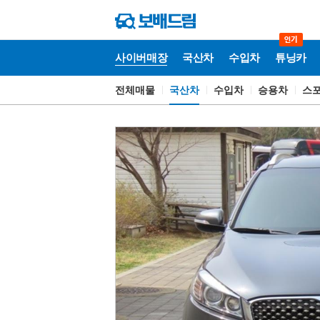
사이버매장
국산차
수입차
튜닝카
전체매물
국산차
수입차
승용차
스
사
이
버
매
장