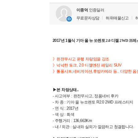
이종억
인증딜러
무료문자상담
허위매물신고
2017년 1월식
기아 올 뉴 쏘렌토 2.0 디젤 2WD 프
》완전무사고 운행 차량임을 강조
》넉넉한 토크, 2.0 디젤엔진 패밀리 SUV
》통풍시트,네비게이션,후방카메라 등.. 다양한 옵
▶본 차량상태..
- 사고여부 : 완전무사고, 정품네비 후카
- 차 종 : 기아 올 뉴쏘렌토 R2.0 2WD 프레스티지
- 연 식 : 2017년
- 색 상 : 회색
- 주행거리 : 136,663Km
- 내 / 외관 : 실내와 실외가 깔끔하고 청결합니다.