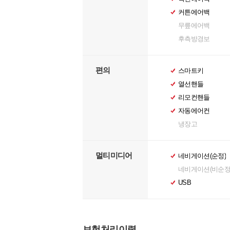
커튼에어백
무릎에어백
후측방경보
편의
스마트키
열선핸들
리모컨핸들
자동에어컨
냉장고
멀티미디어
네비게이션(순정)
네비게이션(비순정
USB
보험처리이력