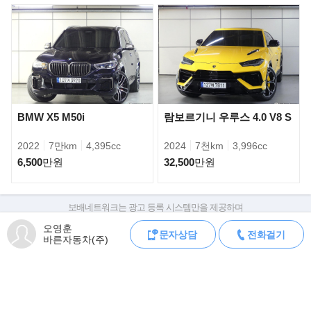
BMW X5 M50i
람보르기니 우루스 4.0 V8 S
2022
7만km
4,395cc
2024
7천km
3,996cc
6,500
만원
32,500
만원
보배네트워크는 광고 등록 시스템만을 제공하며
판매자가 직접 등록한 내용에 대한 모든 책임은 판매자에게 있습니다.
오영훈
문자상담
전화걸기
차량 구매 시 차량등록증, 성능점검기록부, 실제 차량 상태,
바른자동차(주)
외관의 경우 낮게 떨어지는 보닛과 보닛보다 높게 강조된 펜더, 낮
차대번호 조회로 직접 정보를 확인하세요.
차대번호는 등록증과 성능지에 나와있으며
은 차체와 유선형 실루엣, 4포인트 LED
조회 시 정확한 옵션과 제원을 확인 할 수 있습니다.
주간주행등과 테일램프 등은 기존 내연기관 스포츠카 디자인 요소
보배네트워크는 통신판매중개자로 통신판매 당사자가 아니며,
가 이어졌다. 여기에 공력성능을 끌어
상품·거래정보, 거래에 대하여 책임을 지지 않습니다.
올리기위한전용 설계가 추가됐다.