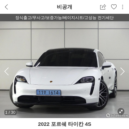
비공개
정식출고/무사고/보증가능/베이지시트/고성능 전기세단
1
/
30
2022 포르쉐 타이칸 4S