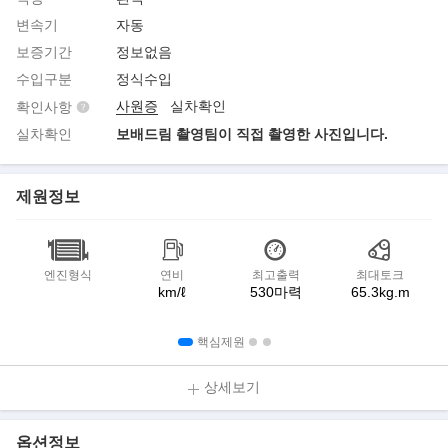
변속기
자동
보증기간
정보없음
수입구분
정식수입
사원증
실차확인
확인사항
실차확인
보배드림 촬영팀이 직접 촬영한 사진입니다.
제원정보
엔진형식
연비
최고출력
최대토크
km/ℓ
530마력
65.3kg.m
핵심제원
상세보기
옵션정보