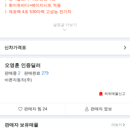
》화이트바디+베이지시트 적용
》제로백 4초 530마력 고성능 전기차
▶본 차량상태..
설명글
- 정식출고
- 보증가능
- 무사고운행
신차가격표
- 28,000km 실주행
- 연식대비 짧은주행
- 화이트바디+베이지시트
오영훈 인증딜러
- 깔끔하게 관리된 실내/외
2
279
판매중
판매완료
- 사계절 안정적인 4륜구동
바른자동차(주)
- 제로백 4초 530마력 고성능 전기차
▶스포츠카 DNA 담긴, 브랜드 첫 전기차. "포르쉐 타이칸"
허위매물신고
포르쉐가 브랜드 첫 전기차 모델인 ‘타이칸’을 공개했다. “타이칸은
순수 전기차이지만 포르쉐 DNA가 적용된
판매자 찜
24
판매자 정보
스포츠카”라고 소개하며, 변화하는 모빌리티 트렌드에도 파워와 효
율, 다이내믹 등 포르쉐 고유의 퍼포먼스
를 그대로 유지하는 제품 전략을 강조했다.
판매자 보유매물
더보기