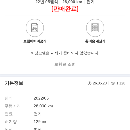
22년 05월식
28,000 km
전기
[판매완료]
보험이력미공개
총비용 계산기
해당모델은 시세가 준비되지 않았습니다.
보험료 조회
기본정보
26.05.20
1,128
연식
2022/05
주행거리
28,000 km
연료
전기
배기량
129 cc
색상
흰색