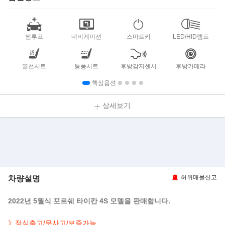
썬루프
네비게이션
스마트키
LED/HID램프
열선시트
통풍시트
후방감지센서
후방카메라
핵심옵션
상세보기
차량설명
허위매물신고
2022년 5월식 포르쉐 타이칸 4S 모델을 판매합니다.
》정식출고/무사고/보증가능