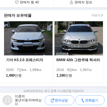
대표 이종억 입니다.
판매자 찜
40
판매자 정보
현재 보시는 차량은 매입부터 판매까지
직접 관리하고 있는 차량입니다.
판매자 보유매물
더보기
100%실매물임을 이름을 걸고 약속드립니다.
》알려드립니다
저희 풍년자동차는
박리다매 판매 및
전국 가격경쟁으로 인해,
시세대비 저렴하게 판매중입니다.
따라서 중고차 구매시,
정찰제 원칙으로 진행됨을 알려드립니다.
기아 K5 2.0 프레스티지
BMW 420i 그란쿠페 럭셔리
》중고차(할부/리스)금융서비스
2020
7만km
1,999cc
2016
8만km
1,997cc
현재 저희매장은
1,490
만원
1,190
만원
현대캐피탈 제휴매매상사로,
합리적인 금리로 이용하실수있습니다.
ex) 1,000만원 할부시 월평균 납입금
보배네트워크는 광고 등록 시스템만을 제공하며
183,714원- (신용등급에따라 차등)
판매자가 직접 등록한 내용에 대한 모든 책임은 판매자에게 있습니다.
이종억
풍년자동차매매상
문자상담
전화걸기
차량 구매 시 차량등록증, 성능점검기록부, 실제 차량 상태,
》차량 문의 방법
사
차대번호 조회로 직접 정보를 확인하세요.