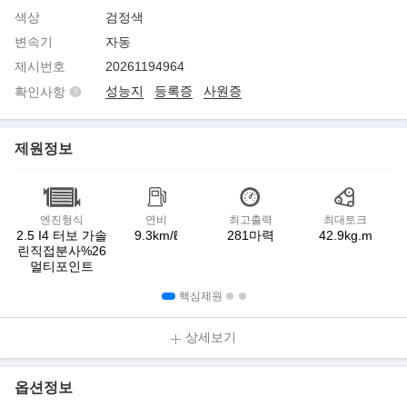
색상
검정색
변속기
자동
제시번호
20261194964
성능지
등록증
사원증
확인사항
제원정보
엔진형식
연비
최고출력
최대토크
2.5 I4 터보 가솔
9.3km/ℓ
281마력
42.9kg.m
린직접분사%26
멀티포인트
핵심제원
상세보기
옵션정보