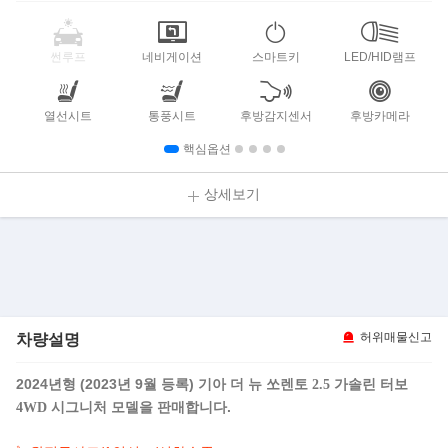
썬루프
네비게이션
스마트키
LED/HID램프
열선시트
통풍시트
후방감지센서
후방카메라
핵심옵션
상세보기
차량설명
허위매물신고
2024년형 (2023년 9월 등록)
기아 더 뉴 쏘렌토 2.5 가솔린 터보
모델을 판매합니다.
4WD 시그니처