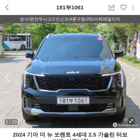
181부1061
정식/완전무사고/1인신조/4륜구동/281마력패밀리카
1
/
23
2024 기아 더 뉴 쏘렌토 4세대 2.5 가솔린 터보