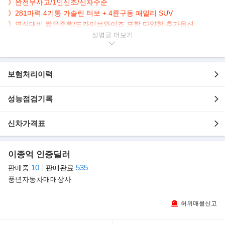
》완전무사고/1인신조/신차수준
》281마력 4기통 가솔린 터보 + 4륜구동 패밀리 SUV
》
연식대비 짧은주행/
드라이브와이즈 포함 다양한 추가옵션
설명글
▶차량 설명
- 사고여부 : 완전무사고(무도색), 1인신조, 신차수준
- 차 종 : 기아 더 뉴쏘렌토(MQ4) 2.5 가솔린 4WD 시그니처
보험처리이력
- 연 식 : 2024년
- 색 상 : 검정색
성능점검기록
- 주행거리 :27,502Km
- 내 / 외관 : 실내와 실외가 깔끔하고 청결합니다.
신차가격표
▶차량(추가옵션/장점)상세
- HUD + 빌트인캠2
- 드라이브와이즈
이종억 인증딜러
- KRELL 프리미엄사운드
10
535
판매중
판매완료
풍년자동차매매상사
▶판매자의 한마디
안녕하세요.
허위매물신고
현대캐피탈 제휴 안심매매상사
24년째 풍년자동차를 운영하고있는