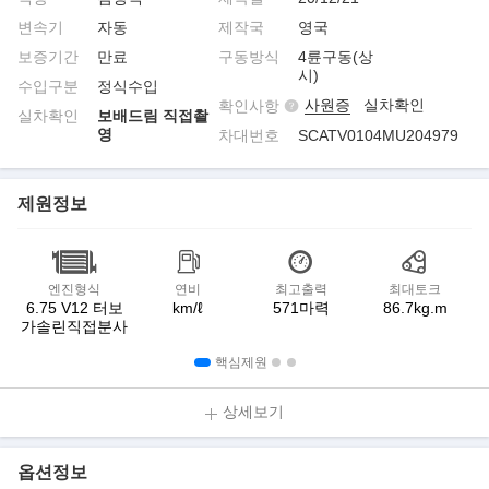
변속기
자동
제작국
영국
보증기간
만료
구동방식
4륜구동(상
시)
수입구분
정식수입
사원증
실차확인
확인사항
실차확인
보배드림 직접촬
영
차대번호
SCATV0104MU204979
제원정보
엔진형식
연비
최고출력
최대토크
6.75 V12 터보
km/ℓ
571마력
86.7kg.m
가솔린직접분사
핵심제원
상세보기
옵션정보