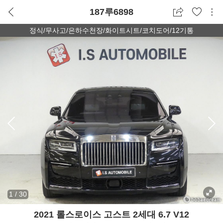
187루6898
정식/무사고/은하수천장/화이트시트/코치도어/12기통
1
/
30
2021 롤스로이스 고스트 2세대 6.7 V12