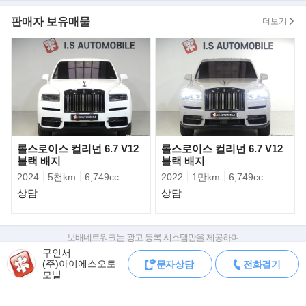
판매자 보유매물
더보기
롤스로이스 컬리넌 6.7 V12
롤스로이스 컬리넌 6.7 V12
블랙 배지
블랙 배지
2024
5천km
6,749cc
2022
1만km
6,749cc
상담
상담
보배네트워크는 광고 등록 시스템만을 제공하며
판매자가 직접 등록한 내용에 대한 모든 책임은 판매자에게 있습니다.
구인서
(주)아이에스오토
문자상담
전화걸기
차량 구매 시 차량등록증, 성능점검기록부, 실제 차량 상태,
모빌
차대번호 조회로 직접 정보를 확인하세요.
차대번호는 등록증과 성능지에 나와있으며
조회 시 정확한 옵션과 제원을 확인 할 수 있습니다.