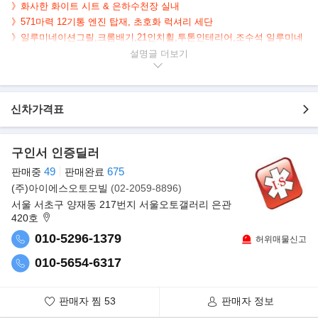
》화사한 화이트 시트 & 은하수천장 실내
》571마력 12기통 엔진 탑재, 초호화 럭셔리 세단
》일루미네이션그릴,크롬배기,21인치휠,투톤인테리어,조수석 일루미네
이션 페시아&비스포크 시계, 후석엔터엔&
설명글
이블,전동커튼 등 풍부한 옵션 (추가옵션 금액 1억6천5백 / 출고가 6억3
천6백)
》100% 현금차량 (리스 or 할부 맞춤금융설계 가능)
신차가격표
》수출가능 / 계산서 100% / 제작 20년12월
》export available / tax 100% / manufactured 20.12
구인서 인증딜러
▶
본 차량상태..
49
675
판매중
판매완료
- 정식출고
(주)아이에스오토모빌
(02-2059-8896)
- 무사고운행
서울 서초구 양재동 217번지 서울오토갤러리 은관
- 53,500km 실주행
420호
- 연식대비 짧은주행
- 깔끔하게 관리된 실내/외
010-5296-1379
허위매물신고
- 고품격 블랙바디 + 화이트시트
010-5654-6317
- 은은한 스타라이트 헤드라이너
-
571마력 6,749cc 12기통 고배기량 초호화 세단
판매자 찜
53
판매자 정보
▶
옵션표