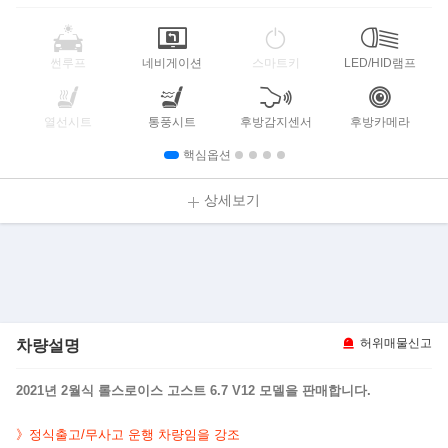
썬루프
네비게이션
스마트키
LED/HID램프
열선시트
통풍시트
후방감지센서
후방카메라
핵심옵션
상세보기
차량설명
허위매물신고
2021년 2월식 롤스로이스 고스트 6.7 V12 모델을 판매합니다.
》정식출고/무사고 운행 차량임을 강조