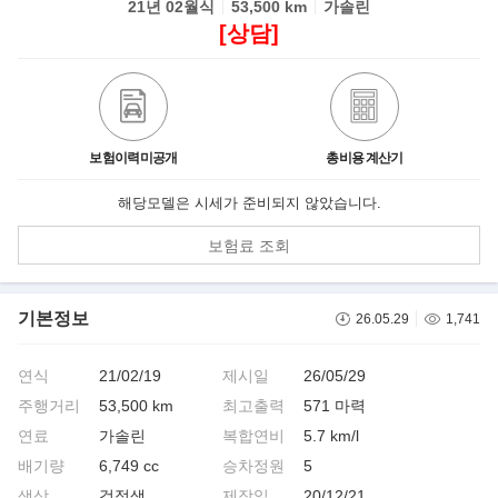
21년 02월식
53,500 km
가솔린
[상담]
보험이력미공개
총비용 계산기
해당모델은 시세가 준비되지 않았습니다.
보험료 조회
기본정보
26.05.29
1,741
연식
21/02/19
제시일
26/05/29
주행거리
53,500 km
최고출력
571 마력
연료
가솔린
복합연비
5.7 km/l
배기량
6,749 cc
승차정원
5
색상
검정색
제작일
20/12/21