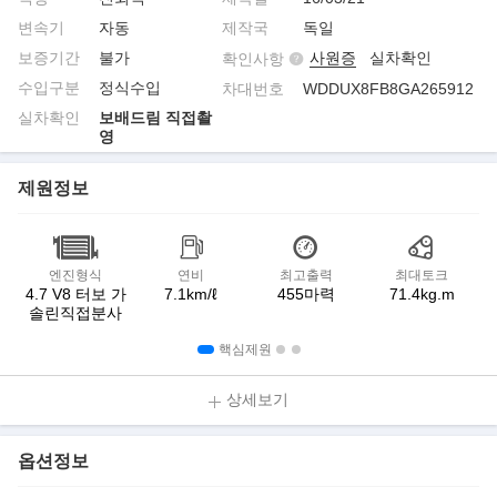
변속기
자동
제작국
독일
보증기간
불가
사원증
실차확인
확인사항
수입구분
정식수입
차대번호
WDDUX8FB8GA265912
실차확인
보배드림 직접촬
영
제원정보
엔진형식
연비
최고출력
최대토크
4.7 V8 터보 가
7.1km/ℓ
455마력
71.4kg.m
솔린직접분사
핵심제원
상세보기
옵션정보