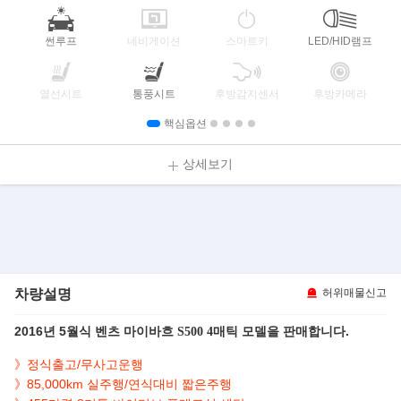
썬루프
네비게이션
스마트키
LED/HID램프
열선시트
통풍시트
후방감지센서
후방카메라
핵심옵션
상세보기
차량설명
허위매물신고
2016년 5월식
모델을 판매합니다.
벤츠 마이바흐 S500 4매틱
》정식출고/무사고운행
》85,000km 실주행/연식대비 짧은주행