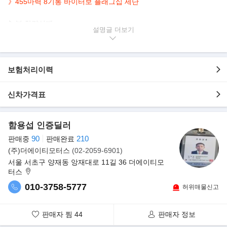
》455
마력 8기통 바이터보 플래그십 세단
▶본 차량상태..
설명글
- 정식출고
- 무사고운행
- 85,000km 실주행
- 연식대비 짧은주행
보험처리이력
- 고품격 진회색바디
- 깔끔하게 관리된 실내/외
신차가격표
- 455마력 V8 초호화 럭셔리 세단
- 옵션으로 네비/후방캠/HUD/어라운드뷰/패들쉬프트/열선.통풍.전
동.메모리시트 등..
함용섭 인증딜러
90
210
판매중
판매완료
▶마이바흐 S500..
(주)더에이티모터스
(02-2059-6901)
메르세데스-마이바흐 S클래스는 지난달 미국 로스엔젤레스 컨벤션
서울 서초구 양재동 앙재대로 11길 36 더에이티모
센터에서 열린 ‘2014 LA 모터쇼’를 통해
터스
세계 최초로 공개됐다. 2010년 판매 부진을 이유로 폐지됐던 마이
010-3758-5777
허위매물신고
바흐를 메르세데스-벤츠가 플래그십 모델
S클래스 중에서도 최상위 모델로 다시 부활시킨 것. 당시 메르세데
스-마이바흐 S클래스는 메르세데스-벤츠
판매자 찜
44
판매자 정보
의 완벽함과 마이바흐의 고급스러움이 결합됐다는 평가를 받았다.