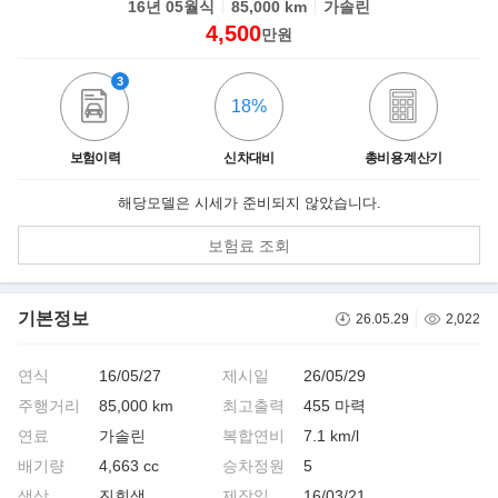
16년 05월식
85,000 km
가솔린
4,500
만원
3
18%
보험이력
신차대비
총비용 계산기
해당모델은 시세가 준비되지 않았습니다.
보험료 조회
기본정보
26.05.29
2,022
연식
16/05/27
제시일
26/05/29
주행거리
85,000 km
최고출력
455 마력
연료
가솔린
복합연비
7.1 km/l
배기량
4,663 cc
승차정원
5
색상
진회색
제작일
16/03/21