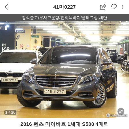
41마0227
정식출고/무사고운행/진회색바디/플래그십 세단
1
/
30
2016 벤츠 마이바흐 1세대 S500 4매틱