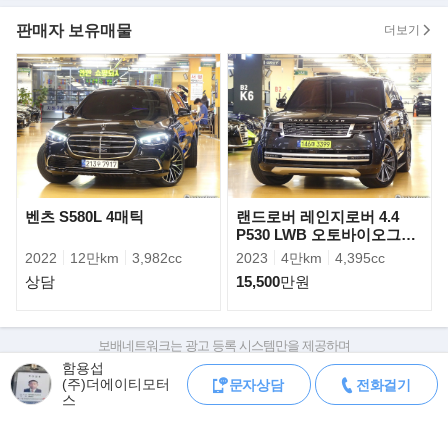
판매자 보유매물
더보기
벤츠 S580L 4매틱
랜드로버 레인지로버 4.4
P530 LWB 오토바이오그래
피
2022
12만km
3,982cc
2023
4만km
4,395cc
상담
15,500
만원
메르세데스-마이바흐 S500에는 최고출력 455마력, 최대토크
71.4kg.m의 힘을 내는 4.7리터 V8 엔진이 탑재
보배네트워크는 광고 등록 시스템만을 제공하며
됐다. S600에는 최고출력 530마력, 최대토크 84.7kg.m의 성능을
판매자가 직접 등록한 내용에 대한 모든 책임은 판매자에게 있습니다.
함용섭
발휘하는 6.0리터 V12 트윈터보 엔진이 장착
(주)더에이티모터
문자상담
전화걸기
차량 구매 시 차량등록증, 성능점검기록부, 실제 차량 상태,
됐다. 메르세데스-마이바흐 S클래스는 메르세데스-벤츠 S클래스 롱
스
차대번호 조회로 직접 정보를 확인하세요.
차대번호는 등록증과 성능지에 나와있으며
휠베이스에 비해 휠베이스가 200mm 더
조회 시 정확한 옵션과 제원을 확인 할 수 있습니다.
길다. 차체 길이는 5453mm, 휠베이스는 3365mm에 달한다. 또 차