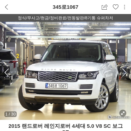
345로1067
정식/무사고/현금/정비완료/전동발판/8기통 슈퍼차저
1
/
30
2015 랜드로버 레인지로버 4세대 5.0 V8 SC 보그