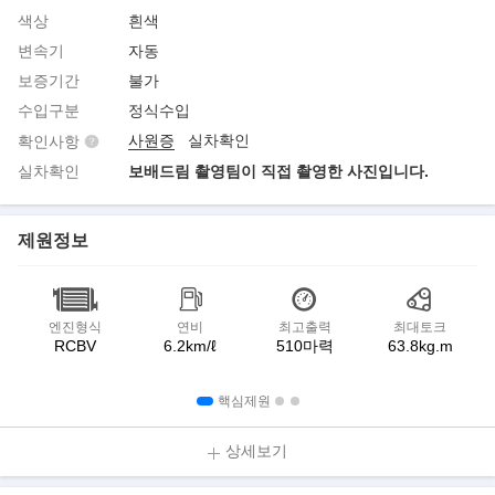
색상
흰색
변속기
자동
보증기간
불가
수입구분
정식수입
사원증
실차확인
확인사항
실차확인
보배드림 촬영팀이 직접 촬영한 사진입니다.
제원정보
엔진형식
연비
최고출력
최대토크
RCBV
6.2km/ℓ
510마력
63.8kg.m
핵심제원
상세보기