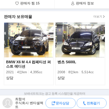
판매자 찜
15
판매자 정보
율 뉴 레인지로버는 4세대 모델로 세계 최초로 SUV에 100% 알루미
늄 모노코크 차체를 도입하며 기존 모델보다
차체 중량을 420㎏ 감량했다. 차체 뿐만 아니라 엔진 등의 동력 계
판매자 보유매물
더보기
통까지 가벼워지며 이전보다 운전감이 민첩해
지고 역동적인 드라이빙을 선사한다. 이번에 국내에선 총 5가지 모
델을 만나볼 수 있다.
BMW X6 M 4.4 컴페티션 퍼
벤츠 S600L
스트 에디션
2021
4만km
4,395cc
2008
8만km
5,514cc
상담
상담
1. 4.4 SDV8 오토바이오그래피
보배네트워크는 광고 등록 시스템만을 제공하며
2. 5.0 V8 수퍼차지드 오토바이오그래피
판매자가 직접 등록한 내용에 대한 모든 책임은 판매자에게 있습니다.
최항석
3. V8 터보 디젤 엔진의 4.4 SDV8 보그 SE
주식회사 벤타셀렉
문자상담
전화걸기
차량 구매 시 차량등록증, 성능점검기록부, 실제 차량 상태,
4. V6 터보 디젤 엔진을 탑재한 3.0 TDV6 보그 SE
트
차대번호 조회로 직접 정보를 확인하세요.