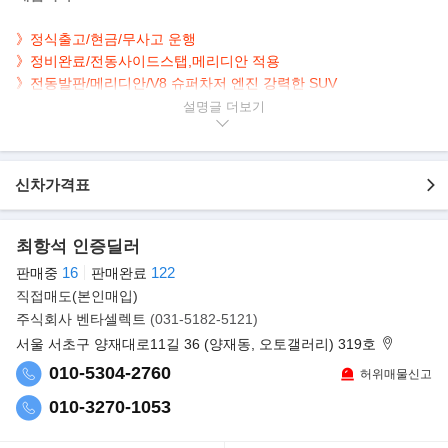
》정식출고/현금/무사고 운행
》
정비완료/전동사이드스탭,메리디안 적용
》전동발판/메리디안/V8 슈퍼차저 엔진 강력한 SUV
설명글
▶본 차량상태..
- 정식출고
- 현금차량
신차가격표
- 정비완료
- 무사고 운행
- 165,000km 실주행(계기판교환)
최항석 인증딜러
- 화사한 화이트 바디컬러
16
122
판매중
판매완료
- 메리디안 오디오 시스템
직접매도(본인매입)
- 깔끔하게 관리된 실내/외관
주식회사 벤타셀렉트
(031-5182-5121)
- 4륜구동+510마력 강력한 V8 슈퍼차저 SUV
- 옵션으로 내비/후방캠/파노라마/전동트렁크/뒷좌석 모니터/통풍,
서울 서초구 양재대로11길 36 (양재동, 오토갤러리) 319호
전동,메모리 시트 등..
010-5304-2760
허위매물신고
▶올 뉴 레인지로버
010-3270-1053
럭셔리 스포츠유틸리티차량(SUV)의 대명사인 레인지로버가 10년
만에 새롭게 등장했다.