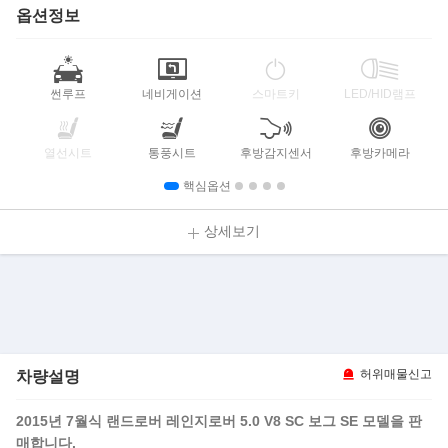
옵션정보
썬루프
네비게이션
스마트키
LED/HID램프
열선시트
통풍시트
후방감지센서
후방카메라
핵심옵션
상세보기
차량설명
허위매물신고
2015년 7월식 랜드로버 레인
지로버 5.0 V8 SC 보그 SE 모델을 판
매합니다.