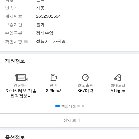
변속기
자동
제시번호
2632501564
보증기간
불가
수입구분
정식수입
성능지
사원증
확인사항
제원정보
엔진형식
연비
최고출력
최대토크
3.0 I6 터보 가솔
8.3km/ℓ
367마력
51kg.m
린직접분사
핵심제원
상세보기
옵션정보