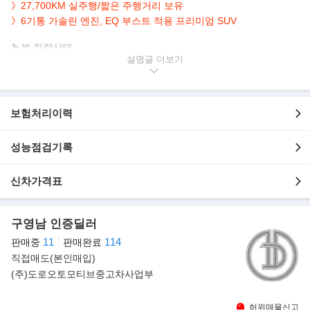
》27,700KM 실주행/짧은 주행거리 보유
》6기통 가솔린 엔진, EQ 부스트 적용 프리미엄 SUV
▶본 차량상태..
설명글
- 정식출고
- 무사고운행
- 27,700km 실주행
- 연식대비 짧은주행
보험처리이력
- 은색바디+블랙시트
- 깔끔하게 관리된 실내/외
성능점검기록
- 사계절 안정적인 4matic 적용
- MHEV 시스템 EQ 부스트 적용
신차가격표
- 안정적인 4매틱 + 3.0L 6기통 프리미엄 SUV
▶벤츠, 풀체인지 프리미엄 SUV 'GLE'
구영남 인증딜러
풀체인지로 돌아온 벤츠 GLE는 1997년 M-클래스라는 이름으로 프
11
114
리미엄 SUV 세그먼트를 개척했으며,
판매중
판매완료
2015년 지금의 이름으로 재탄생했다. 1997년 출시 이후 전 세계적
직접매도(본인매입)
으로 200만 대 이상 판매되며 메르세데스
(주)도로오토모티브중고차사업부
-벤츠 SUV 모델 중 가장 사랑받는 모델로 자리 잡았다.
허위매물신고