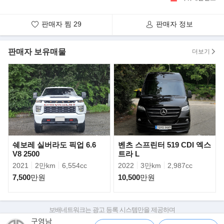
판매자 찜
29
판매자 정보
판매자 보유매물
더보기
쉐보레 실버라도 픽업 6.6
벤츠 스프린터 519 CDI 엑스
GLE의 디자인 메시지는 '온로드와 오프로드를 아우르는 모던 럭셔
V8 2500
트라 L
리의 진수'다. 긴 휠베이스와 짧은 오버행,
2021
2만km
6,554cc
2022
3만km
2,987cc
큰 플러시-피티드 휠(flush-fitted wheels)로 이루어진 차체의 비율은
7,500
만원
10,500
만원
어떤 주행 환경에서도 스타일리시함과
안정감을 제공한다.
보배네트워크는 광고 등록 시스템만을 제공하며
판매자가 직접 등록한 내용에 대한 모든 책임은 판매자에게 있습니다.
구영남