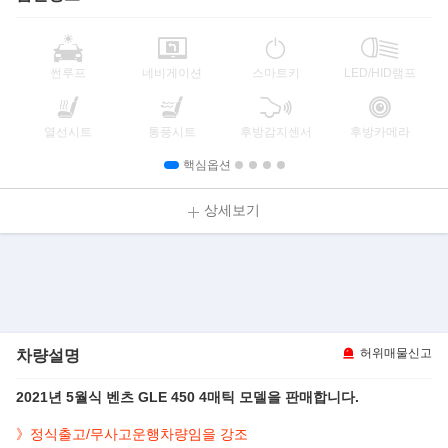
썬루프
네비게이션
스마트키
LED/HID램프
열선시트
통풍시트
후방감지센서
후방카메라
핵심옵션
상세보기
차량설명
허위매물신고
2021년 5월식 벤츠 GLE 450 4매틱 모델을 판매합니다.
》정식출고/무사고운행차량임을 강조