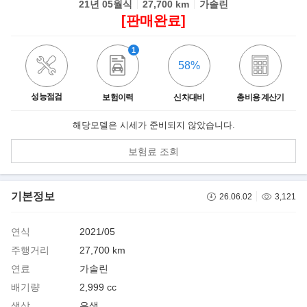
21년 05월식
27,700 km
가솔린
[판매완료]
1
58%
성능점검
보험이력
신차대비
총비용 계산기
해당모델은 시세가 준비되지 않았습니다.
보험료 조회
기본정보
26.06.02
3,121
연식
2021/05
주행거리
27,700 km
연료
가솔린
배기량
2,999 cc
색상
은색