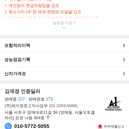
》개인명의 현금차량임을 강조
》희소가치 UP 전 세계 한정판 모델을 강조
》750마력 강력한 성능과 짜릿한 오픈 에어링의 조화
설명글
▶본 차량상태..
- 직수입
- 현금차량
보험처리이력
- 전체 PPF
- 무사고운행
성능점검기록
- 1,200km 실주행
- 짧은주행거리 보유
신차가격표
- 블랙바디+스포츠시트
- 깔끔하게 관리된 실내/외
- 750마력 6.5L V12 퍼포먼스 오픈탑
김재경 인증딜러
107
273
▶사고 이력 정보 보고서
판매중
판매완료
(주)에이원중고차사업부
(02-2059-5068)
서울 서초구 양재대로11길 36 (양재동, 서울오토갤
러리) 은관 나동 304호
010-5772-5055
허위매물신고