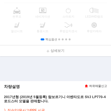
썬루프
네비게이션
스마트키
LED/HID램프
열선시트
통풍시트
후방감지센서
후방카메라
핵심옵션
상세보기
차량설명
허위매물신고
2017년형 (2019년 5월등록) 람보르기니 아벤타도르 SVJ LP770-4
로드스터 모델을 판매합니다.
》직수입/무사고/PPF 시공