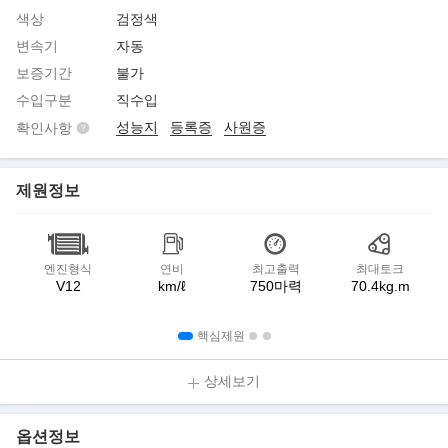
색상
검정색
변속기
자동
보증기간
불가
수입구분
직수입
성능지
등록증
사원증
확인사항
제원정보
엔진형식
연비
최고출력
최대토크
V12
km/ℓ
750마력
70.4kg.m
핵심제원
상세보기
옵션정보