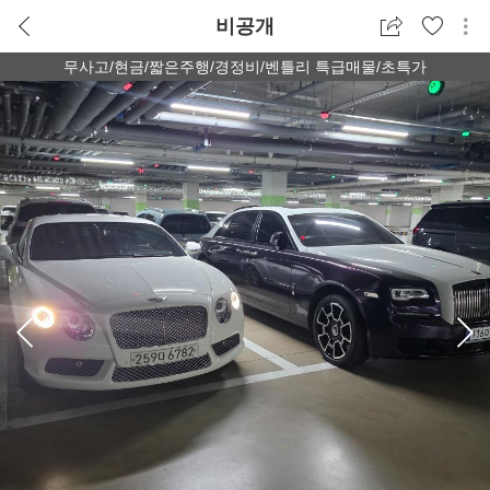
비공개
무사고/현금/짧은주행/경정비/벤틀리 특급매물/초특가