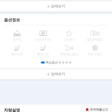
상세보기
옵션정보
썬루프
네비게이션
스마트키
LED/HID램프
열선시트
통풍시트
후방감지센서
후방카메라
핵심옵션
상세보기
차량설명
허위매물신고