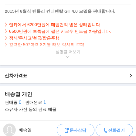
2015년 6월식 벤틀리 컨티넨탈 GT 4.0 모델을 판매합니다.
》엔카에서 6200만원에 매입견적 받은 상태입니다
》6500만원에 초특급에 짧은 키로수 민트급 차량입니다.
》정식/무사고/현금/짧은주행
》강력한
507마력 8기통 터보 럭셔리 쿠페
》튜닝 및 경정비 완료/화이트바디&브라운시트
설명글
▶본 차량상태..
- 정식출고
신차가격표
- 현금차량
- 무사고 운행
- 35,300km 실주행
배송열 개인
- 깔끔하게 관리된 실내/외
0
1
판매중
판매완료
- 세련된 화이트바디+브라운시트
소유자 사전 동의 완료 매물
- 507마력 4.0L V8 터보 럭셔리 쿠페
▶판매자의 한마디
허위매물신고
저희 회사 대표님 차량 판매합니다
배송열
문자상담
전화걸기