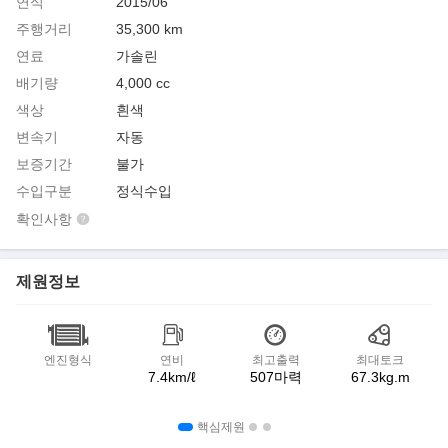
연식
2015/06
주행거리
35,300 km
연료
가솔린
배기량
4,000 cc
색상
흰색
변속기
자동
보증기간
불가
수입구분
정식수입
확인사항
제원정보
엔진형식
연비
최고출력
최대토크
7.4km/ℓ
507마력
67.3kg.m
핵심제원