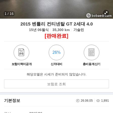
1
/
16
2015 벤틀리 컨티넨탈 GT 2세대 4.0
15년 06월식
35,300 km
가솔린
[판매완료]
26%
보험이력미공개
신차대비
총비용 계산기
해당모델은 시세가 준비되지 않았습니다.
보험료 조회
기본정보
26.06.05
1,891