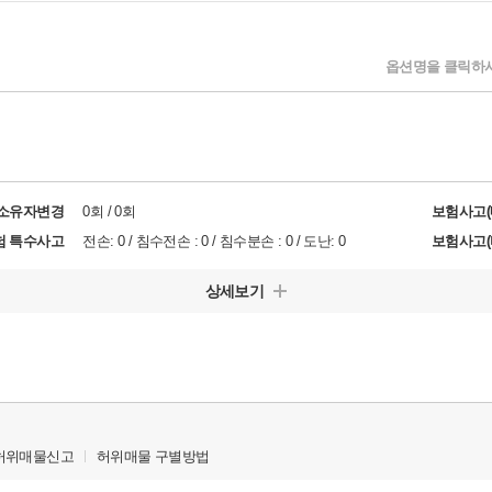
옵션명을 클릭하시
/소유자변경
0회 / 0회
보험사고(
험 특수사고
전손: 0 / 침수전손 : 0 / 침수분손 : 0 / 도난: 0
보험사고(
상세보기
허위매물신고
허위매물 구별방법