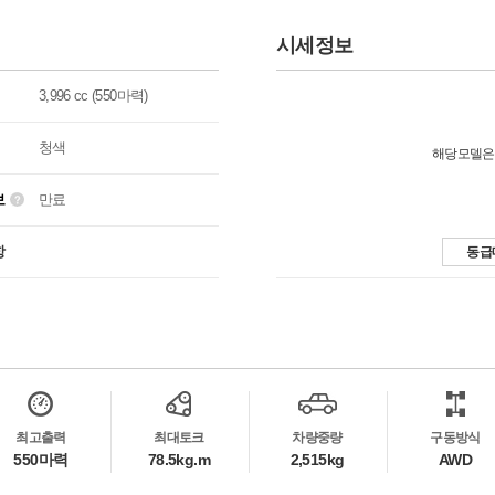
시세정보
3,996 cc (550마력)
청색
해당모델은
보
만료
항
동급
최고출력
최대토크
차량중량
구동방식
550마력
78.5kg.m
2,515kg
AWD