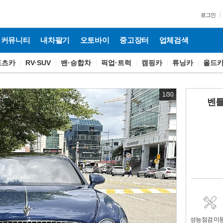
로그인
커뮤니티
내차팔기
오토바이
중고장터
업체검색
포츠카
RV·SUV
밴·승합차
픽업·트럭
캠핑카
튜닝카
올드
1
/
30
벤틀
성능점검 미