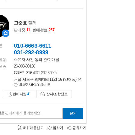
비교하기
0
고준호
딜러
판매중
11
판매완료
237
010-6663-6611
폰
031-292-8999
소유자 사전 동의 완료 매물
유형
26-003-00150
원증
GREY_316
(031-292-8999)
서울 서초구 양재대로11길 36 (양재동) 은
관 316호 GREY316
판매자찜
41
상사/조합정보
항을 판매자에게 물어보세요.
문의
허위매물신고
찜하기
공유하기