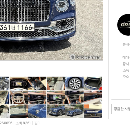
휴대
매매
종사
소속
주소
궁금한 사
6/06/05
조회 8,361
찜 1