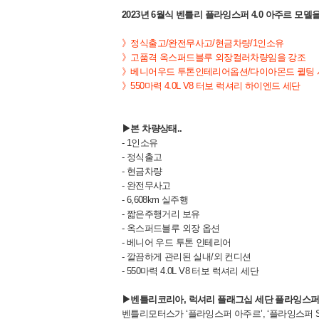
2023년 6월식 벤틀리 플라잉스퍼 4.0 아주르 모델
》정식출고/완전무사고/현금차량/1인소유
》고품격 옥스퍼드블루 외장컬러차량임을 강조
》베니어우드 투톤인테리어옵션/다이아몬드 퀼팅 
》550마력 4.0L V8 터보 럭셔리 하이엔드 세단
▶본 차량상태..
- 1인소유
- 정식출고
- 현금차량
- 완전무사고
- 6,608km 실주행
- 짧은주행거리 보유
- 옥스퍼드블루 외장 옵션
- 베니어 우드 투톤 인테리어
- 깔끔하게 관리된 실내/외 컨디션
- 550마력 4.0L V8 터보 럭셔리 세단
▶벤틀리코리아, 럭셔리 플래그십 세단 플라잉스퍼 ‘아
벤틀리모터스가 ‘플라잉스퍼 아주르’, ‘플라잉스퍼 