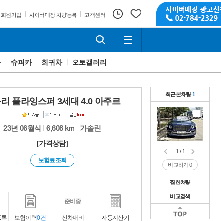
회원가입
사이버매장 차량등록
고객센터
카
슈퍼카
희귀차
오토갤러리
최근본차량
1
리 플라잉스퍼 3세대 4.0 아주르
23년 06월식
6,608 km
가솔린
[가격상담]
1 / 1
보험료조회
비교하기
0
찜한차량
비교검색
1 / 1
준비중
비교하기
0
1 / 1
등록
보험이력
0건
신차대비
자동계산기