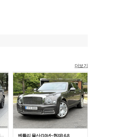
더보기
랜드로버 레인지로버 5세대 (22년~현재) 3.0 P550e
벤틀리 뮬산 (10년~현재) 6.8