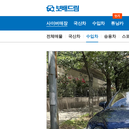
사이버매장
국산차
수입차
튜닝카
전체매물
국산차
수입차
승용차
스
사
이
버
매
장