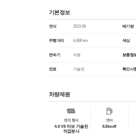
기본정보
연식
2023.06
배기량
주행거리
6,608 km
색상
변속기
자동
보증정
연료
가솔린
확인사
차량제원
차
량
정
보
엔진 형식
연비
4.0 V8 터보 가솔린
6.8km/ℓ
직접분사