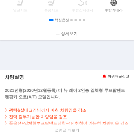
열선시트
통풍시트
후방감지센서
후방카메라
핵심옵션
상세보기
차량설명
허위매물신고
2021년형(2020년12월등록) 더 뉴 레이 2인승 일체형 루프탑텐트
캠핑카 오토(A/T) 모델입니다.
》광택&실내크리닝까지 마친 차량임을 강조
》전액 할부가능한 차량임을 강조
》풀옵션+일체형루프탑텐트장착+4인취침이 가능한 차량임을 강조
설명글