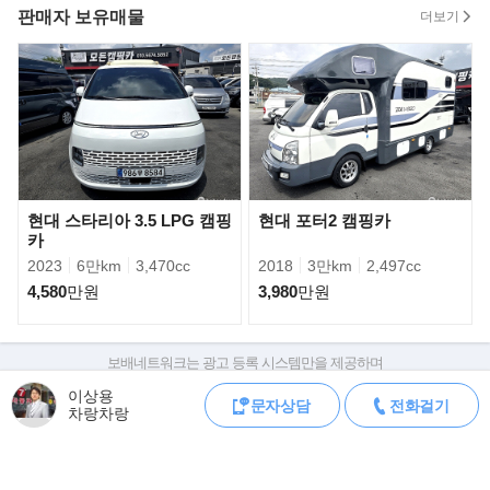
▶판매자의 한마디
판매자 보유매물
더보기
국내 캠핑카 단일매장으로는 최대매장(150대의 캠핑카 동시 전시
중)
[모든캠핑카] 유튜브, 블로그(네이버), 밴드(네이버)에서 언제든지
볼수 있습니다.
캠핑카를 전문적으로 제작&판매하는 모든캠핑카입니다.
2인승캠핑카 구조변경 완료, 2종보통운전가능(원적2인승밴),
전액할부가능, 일체형루프탑텐트+인산철200A+인버터+주행충전기
+태양광!
현대 스타리아 3.5 LPG 캠핑
현대 포터2 캠핑카
카
2023
6만km
3,470cc
2018
3만km
2,497cc
》본 차량 매력 포인트
차박용으로 최적!
4,580
만원
3,980
만원
》차량 특성
캠핑, 차박, 낚시용, 자가용으로 활용도가 많은 차량
보배네트워크는 광고 등록 시스템만을 제공하며
판매자가 직접 등록한 내용에 대한 모든 책임은 판매자에게 있습니다.
이상용
문자상담
전화걸기
차량 구매 시 차량등록증, 성능점검기록부, 실제 차량 상태,
》캠핑족으로써 욕먹을 차량은 아니라고 생각합니다.
차랑차랑
차대번호 조회로 직접 정보를 확인하세요.
차대번호는 등록증과 성능지에 나와있으며
》전액할부 가능
조회 시 정확한 옵션과 제원을 확인 할 수 있습니다.
보배네트워크는 통신판매중개자로 통신판매 당사자가 아니며,