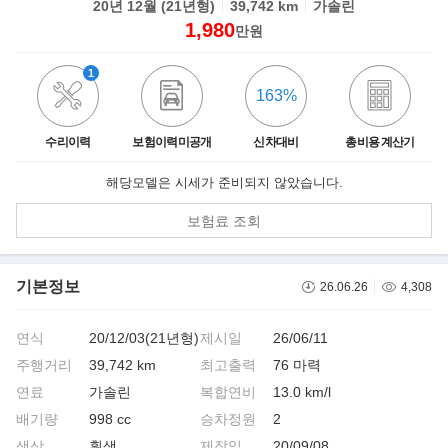
20년 12월 (21년형)
39,742 km
가솔린
1,980
만원
1
163%
수리이력
보험이력미공개
신차대비
총비용 계산기
해당모델은 시세가 준비되지 않았습니다.
보험료 조회
기본정보
26.06.26
4,308
연식
20/12/03(21년형)
제시일
26/06/11
주행거리
39,742 km
최고출력
76 마력
연료
가솔린
복합연비
13.0 km/l
배기량
998 cc
승차정원
2
색상
흰색
제작일
20/09/08