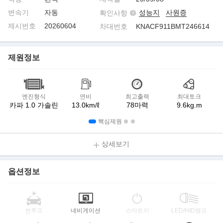
변속기
자동
성능지
사원증
확인사항
제시번호
20260604
차대번호
KNACF911BMT246614
제원정보
엔진형식
연비
최고출력
최대토크
카파 1.0 가솔린
13.0km/ℓ
78마력
9.6kg.m
핵심제원
상세보기
옵션정보
썬루프
네비게이션
스마트키
LED/HID램프