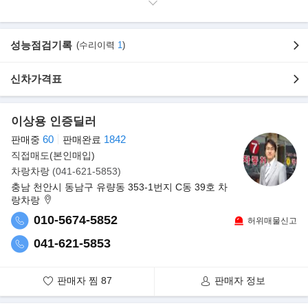
▶본 차량상태..
- 차량모델: 더 뉴 레이 2인승 캠핑카 오토(A/T)
- 차량년식: 2021년형(2020년 12월등록)
성능점검기록
(수리이력
1
)
- 주행거리: 3만 9천km
- 사고여부: 무사고
- 판매가격: 1,980만원 (차량+개조비+개소세+부가세 포함)
신차가격표
- 방문예약: 모든캠핑카 대표: 이상용(010 5674 5852)
- 차 고 지 : 충남 천안시 동남구 목천읍 천안대로90 (모든캠핑카)
이상용 인증딜러
(방문시 예약 필수!)
60
1842
판매중
판매완료
▶옵션사항
직접매도(본인매입)
- 일체형루프탑텐트
차랑차랑
(041-621-5853)
- 일산철 베터리 200A
충남 천안시 동남구 유량동 353-1번지 C동 39호 차
- 인버터 2KW
랑차랑
- 주행충전기
010-5674-5852
허위매물신고
- 한전충전기
- 태양광충전기
041-621-5853
- 컨트롤박스
- 무시동히터
판매자 찜
87
판매자 정보
- 그외 등