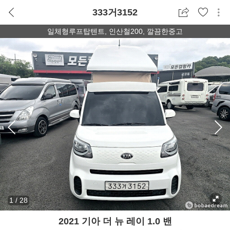
333거3152
일체형루프탑텐트, 인산철200, 깔끔한중고
1
/
28
2021 기아 더 뉴 레이 1.0 밴