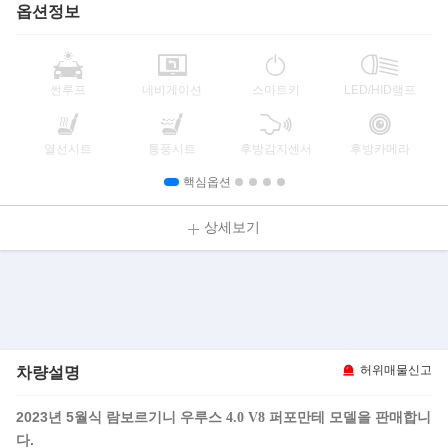
옵션정보
썬루프
네비게이션
스마트키
LED/HID램프
열선시트
통풍시트
후방감지센서
후방카메라
핵심옵션
상세보기
차량설명
허위매물신고
2023년 5월식
모델을 판매합니
람보르기니 우루스 4.0 V8 퍼포만테
다.