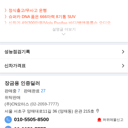
》정식출고/무사고 운행
》슈퍼카 DNA 품은 666마력 8기통 SUV
》신차가 4억300만원/Viola Pasifae 바디/뱅앤올룹슨 오디오
설명글
▶본 차량상태..
- 정식출고
- 무사고 운행
성능점검기록
- 16,000km 실주행
- 짧은주행 최상급
- 세련된 Viola Pasifae 바디
신차가격표
- 뱅앤올룹슨 사운드 시스템
- 깔끔하게 관리된 내/외관 보유
장금용 인증딜러
- 제로백 3.3초 666마력 8기통 터보 슈퍼 SUV
7
27
판매중
판매완료
▶옵션표
위탁판매
(주)CN모터스
(02-2059-7777)
서울 서초구 양재대로11길 36 (양재동) 은관 215호
010-5505-8500
허위매물신고