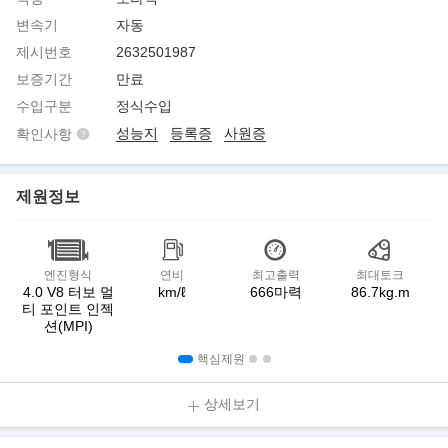
변속기
자동
제시번호
2632501987
보증기간
만료
수입구분
정식수입
성능지
등록증
사원증
확인사항
제원정보
엔진형식
연비
최고출력
최대토크
4.0 V8 터보 멀
km/ℓ
666마력
86.7kg.m
티 포인트 인젝
션(MPI)
핵심제원
상세보기