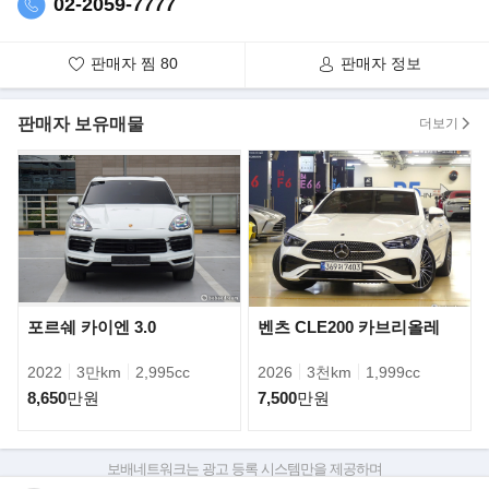
02-2059-7777
판매자 찜
80
판매자 정보
판매자 보유매물
더보기
포르쉐 카이엔 3.0
벤츠 CLE200 카브리올레
2022
3만km
2,995cc
2026
3천km
1,999cc
8,650
만원
7,500
만원
보배네트워크는 광고 등록 시스템만을 제공하며
판매자가 직접 등록한 내용에 대한 모든 책임은 판매자에게 있습니다.