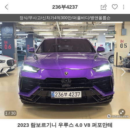
236부4237
정식/무사고/신차가4억300만/퍼플바디/뱅앤올룹슨
1
/
30
2023 람보르기니 우루스 4.0 V8 퍼포만테