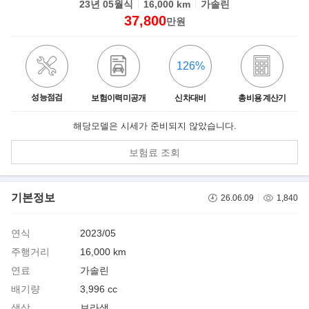
23년 05월식
16,000 km
가솔린
37,800
만원
126%
성능점검
보험이력미공개
신차대비
총비용 계산기
해당모델은 시세가 준비되지 않았습니다.
보험료 조회
기본정보
26.06.09
1,840
연식
2023/05
주행거리
16,000 km
연료
가솔린
배기량
3,996 cc
색상
보라색