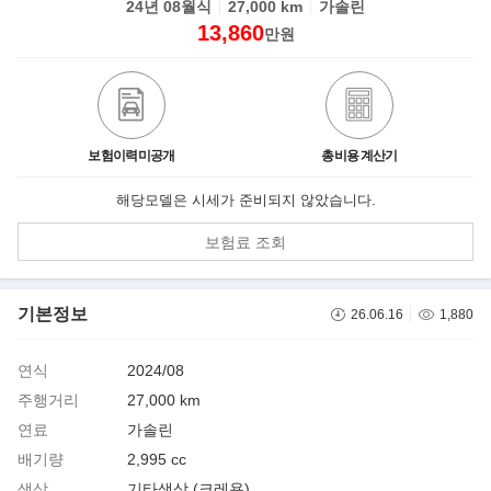
24년 08월식
27,000 km
가솔린
13,860
만원
보험이력미공개
총비용 계산기
해당모델은 시세가 준비되지 않았습니다.
보험료 조회
기본정보
26.06.16
1,880
연식
2024/08
주행거리
27,000 km
연료
가솔린
배기량
2,995 cc
색상
기타색상 (크레용)