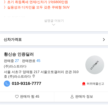
》초기 취등록세 면제/신차가 1억6800만원
》실용성과 디자인을 모두 갖춘 쿠페형 SUV
▶본 차량상태..
설명글
- 정식출고
- 보증가능
- 무사고운행
- 27,000km 실주행
신차가격표
- 연식대비 짧은주행
- 크레용바디+레드시트
황신승 인증딜러
- 깔끔하게 관리된 실내/외
- SUV의 실용성 + 날렵한 스포츠쿠페 스타일
27
45
판매중
판매완료
- 안정적인 4륜구동 + 347마력 3.0L 6기통 엔진 탑재
(주)라스트라다
서울 서초구 양재동 217 서울오토갤러리 은관 310
▶포르쉐, 날렵함 더한 카이엔 쿠페 공개
호 (주)라스트라다
포르쉐가 카이엔 제품군을 확장할 카이엔 쿠페를 공개했다. 카이엔
010-9316-7777
허위매물신고
쿠페는 카이엔을 기반으로 패스트백
스타일을 적용해 차별화했다. 기존 카이엔 보다 윈드쉴드를 낮춰 차
체 높이는 20㎜ 줄었다. 새로 디자인한
판매자 찜
45
판매자 정보
리어 도어와 펜더는 차체를 18㎜ 넓혔다. 후면부엔 가변형 리어 스
포일러를 채택했다. 이 품목은 90㎞/h 이상