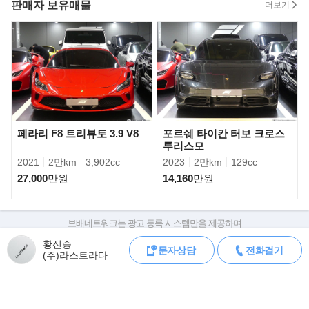
판매자 보유매물
더보기
속도에서 135㎜까지 확장해 뒷바퀴의 접지력을 높인다.
페라리 F8 트리뷰토 3.9 V8
포르쉐 타이칸 터보 크로스
투리스모
2021
2만km
3,902cc
2023
2만km
129cc
27,000
만원
14,160
만원
보배네트워크는 광고 등록 시스템만을 제공하며
판매자가 직접 등록한 내용에 대한 모든 책임은 판매자에게 있습니다.
황신승
문자상담
전화걸기
차량 구매 시 차량등록증, 성능점검기록부, 실제 차량 상태,
(주)라스트라다
2.9S 쿠페 모델은 2.9L 트윈 터보 차저 V6 엔진을 탑재해 최고 출력
차대번호 조회로 직접 정보를 확인하세요.
440마력과 최대 토크 56.1kg
·
m를 발휘한다.
차대번호는 등록증과 성능지에 나와있으며
조회 시 정확한 옵션과 제원을 확인 할 수 있습니다.
카이엔 2.9S 쿠페는 기본으로 제공되는 스포츠 크로노 패키지와 결
보배네트워크는 통신판매중개자로 통신판매 당사자가 아니며,
합해 정지상태에서 100km/h까지 5초만에