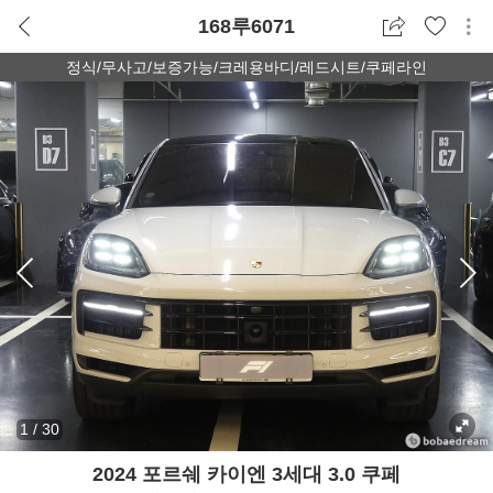
168루6071
정식/무사고/보증가능/크레용바디/레드시트/쿠페라인
1
/
30
2024 포르쉐 카이엔 3세대 3.0 쿠페