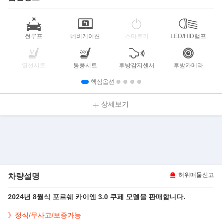
썬루프
네비게이션
스마트키
LED/HID램프
열선시트
통풍시트
후방감지센서
후방카메라
핵심옵션
상세보기
차량설명
허위매물신고
2024년 8월식 포르쉐 카이엔 3.0 쿠페 모델을 판매합니다.
》정식/무사고/보증가능