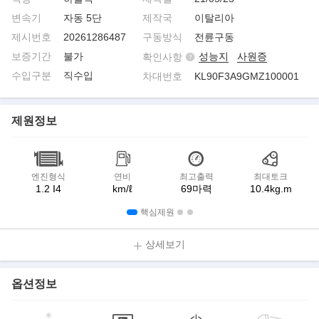
변속기
자동 5단
제작국
이탈리아
제시번호
20261286487
구동방식
전륜구동
보증기간
불가
성능지
사원증
확인사항
수입구분
직수입
차대번호
KL90F3A9GMZ100001
제원정보
엔진형식
연비
최고출력
최대토크
1.2 I4
km/ℓ
69마력
10.4kg.m
핵심제원
상세보기
옵션정보