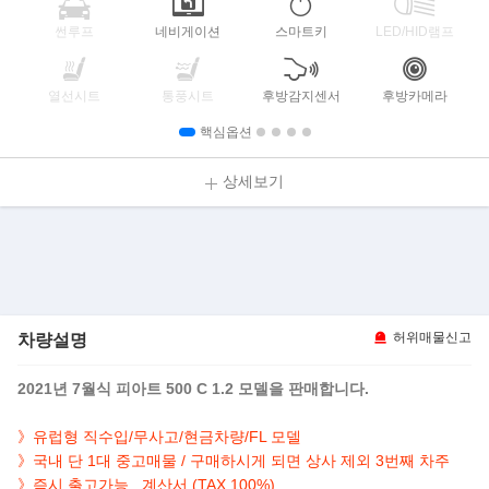
썬루프
네비게이션
스마트키
LED/HID램프
열선시트
통풍시트
후방감지센서
후방카메라
핵심옵션
상세보기
차량설명
허위매물신고
2021년 7월식 피아트 500 C 1.2 모델을 판매합니다.
》유럽형 직수입/무사고/현금차량/FL 모델
》국내 단 1대 중고매물 / 구매하시게 되면 상사 제외 3번째 차주
》즉시 출고가능 . 계산서 (TAX 100%)