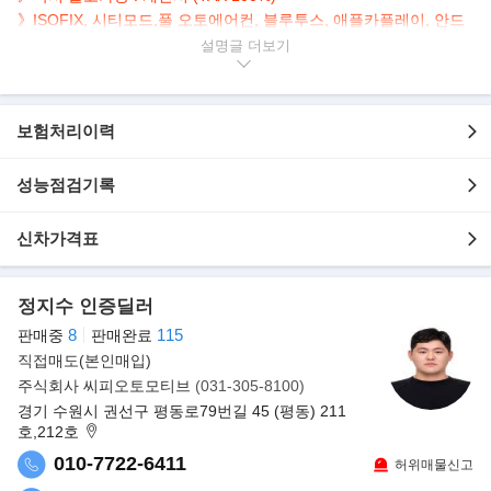
》ISOFIX, 시티모드,풀 오토에어컨, 블루투스, 애플카플레이, 안드
로이드오토, 우적감지 와이퍼 옵션
설명글
》키 2개 (스마트키1, 열쇠키1) - 메뉴얼 有 / 룸미러 거치형 후방카
메라 - 블랙박스 - 하이패스 有
보험처리이력
▶본 차량상태..
- 직수입
성능점검기록
- 무사고 운행
- 37,500km 실주행
- 연식대비 짧은주행
신차가격표
- 국내 단 1대 중고매물
- 민트색 바디+블랙시트
정지수 인증딜러
- 깔끔하게 관리된 내/외관 보유
- 이탈리아 감성 패션 오픈 스포츠카
8
115
판매중
판매완료
직접매도(본인매입)
▶
피아트 '500 C' 부분변경..
주식회사 씨피오토모티브
(031-305-8100)
차체 사이즈는 전장3.55m*전폭1.64m*전고1.55m로 국내의 현대'모
경기 수원시 권선구 평동로79번길 45 (평동) 211
닝'보다 약간 큰 크기를 가지고 있습니다.
호,212호
카브리올레의 루프 색상은 아이보리, 레드, 블랙의 3가지 중에 선택
010-7722-6411
허위매물신고
이 가능한데요 무엇보다도 중요한 것은