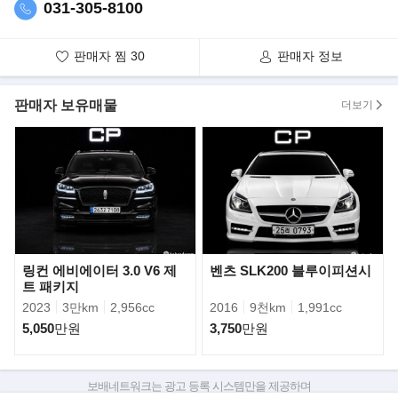
031-305-8100
대다수의 카브리올레(컨버터블) 버전은 지붕을 접게 되면, 사실상
트렁크를 거의 사용할 수 없게 됩니다.
판매자 찜
30
판매자 정보
판매자 보유매물
더보기
링컨 에비에이터 3.0 V6 제
벤츠 SLK200 블루이피션시
트 패키지
2023
3만km
2,956cc
2016
9천km
1,991cc
하지만, 500C의 경우 평행사변형의 경첩방식으로 접히기 때문에,
5,050
만원
3,750
만원
성인 4명이 앉고도 트렁크의 공간까지
어느정도 확보할 수 있는 것으로 알려졌습니다. 모델은 0.9 가솔린,
1.2 가솔린, 1.3 디젤 모델이 나온다.
보배네트워크는 광고 등록 시스템만을 제공하며