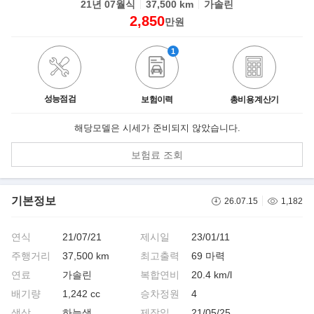
21년 07월식
37,500 km
가솔린
2,850
만원
1
성능점검
보험이력
총비용 계산기
해당모델은 시세가 준비되지 않았습니다.
보험료 조회
기본정보
26.07.15
1,182
연식
21/07/21
제시일
23/01/11
주행거리
37,500 km
최고출력
69 마력
연료
가솔린
복합연비
20.4 km/l
배기량
1,242 cc
승차정원
4
색상
하늘색
제작일
21/05/25