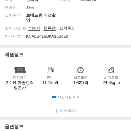
변속기
자동
실차확인
보배드림 직접촬
영
성능지
등록증
실차확인
확인사항
차대번호
KNALB415BKA162429
제원정보
엔진형식
연비
최고출력
최대토크
2.4 I4 가솔린직
11.1km/ℓ
190마력
24.6kg.m
접분사
핵심제원
상세보기
옵션정보