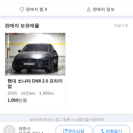
판매자 찜
8
판매자 정보
판매자 보유매물
더보기
3.3 가솔린 모델은 최고출력 290마력(ps), 최대토크 35.0kg·m의 엔
진성능을 구현했으며, 공동고시 신연비 기준
복합연비 10.0km/ℓ(18인치 타이어. 구연비 기준 시 10.4km/ℓ)로 이
현대 쏘나타 DN8 2.0 프리미
전 모델의 3.0 가솔린과 동등한 수준의 연비
엄
를 구현했다.
2020
16만km
1,999cc
1,050
만원
2.2 디젤 모델은 최고출력 202마력(ps), 최대토크 45.0kg·m, 복합
연비 14.3km/ℓ(17인치 타이어. 구연비 기준 시 14.8km/ℓ)로 동급 디
젤 중 가장 높은 연비를 달성했다.
보배네트워크는 광고 등록 시스템만을 제공하며
판매자가 직접 등록한 내용에 대한 모든 책임은 판매자에게 있습니다.
곽한수
문자상담
전화걸기
차량 구매 시 차량등록증, 성능점검기록부, 실제 차량 상태,