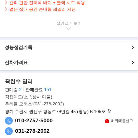
》관리 편한 진회색 바디 + 블랙 시트 적용
》
넓은 실내 공간 준대형 패밀리 세단
▶본 차량상태..
설명글
- 오토미션
- 무사고운행
- 89,665km 실주행
성능점검기록
- 연식대비 짧은주행
- 진회색바디+블랙시트
신차가격표
- 깔끔하게 관리된 실내/외
- 넓고 안락한 준대형 패밀리 세단
곽한수 딜러
▶7년만에 풀체인지 모델로 선보이는 '올 뉴 K7'
기아차가 7년 만에 풀 모델 체인지된 올 뉴 K7을 공개했다. 올 뉴 K7
2
151
판매중
판매완료
은 한 차원 높은 격과 상품성을 갖춘
직접매도(소속상사 매물)
프리미엄 세단을 목표로 준대형 세단 고객들이 가장 중시하는 속성
우리들 모터스
(031-278-2002)
인 고급스러움 구현에 개발의 초점이
경기 수원시 권선구 평동로79번길 45 (평동) B 105호
맞춰졌다.
010-2757-5000
허위매물신고
031-278-2002