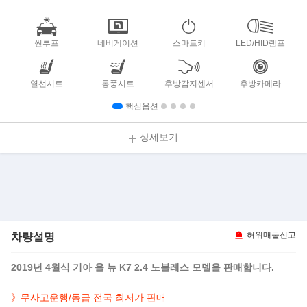
썬루프
네비게이션
스마트키
LED/HID램프
열선시트
통풍시트
후방감지센서
후방카메라
핵심옵션
상세보기
차량설명
허위매물신고
2019년 4월식 기아 올 뉴 K7 2.4 노블레스 모델을 판매합니다.
》무사고운행/동급 전국 최저가 판매