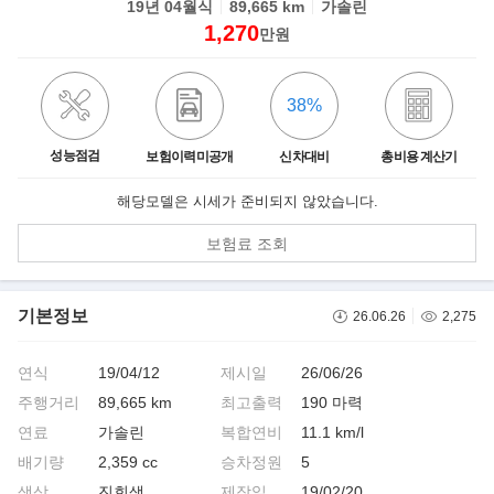
19년 04월식
89,665 km
가솔린
1,270
만원
38%
성능점검
보험이력미공개
신차대비
총비용 계산기
해당모델은 시세가 준비되지 않았습니다.
보험료 조회
기본정보
26.06.26
2,275
연식
19/04/12
제시일
26/06/26
주행거리
89,665 km
최고출력
190 마력
연료
가솔린
복합연비
11.1 km/l
배기량
2,359 cc
승차정원
5
색상
진회색
제작일
19/02/20