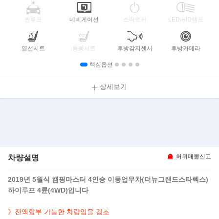
썬루프
네비게이션
스마트키
LED/HID램프
열선시트
통풍시트
후방감지센서
후방카메라
핵심옵션
상세보기
차량설명
허위매물신고
2019년 5월식 캠핑마스터 4인승 이동업무차(더뉴그랜드스타렉스)
하이루프 4륜(4WD)입니다
》전액할부 가능한 차량임을 강조