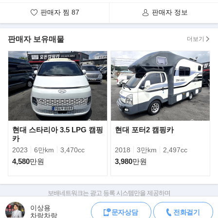
- 냉장고(박스형 DC용)
- TV(와이드형)
판매자 찜
87
판매자 정보
- 주행충전기
- 한전충전기
판매자 보유매물
더보기
- 태양광충전기
- 한전인입구
- 인버터 3K
- 천장올방음
- DC12V 모터
- 무지향안테나
- 5구 컨트롤러
- MPPT
- 전자렌지
현대 스타리아 3.5 LPG 캠핑
현대 포터2 캠핑카
카
- 무시동히터2K
2023
6만km
3,470cc
2018
3만km
2,497cc
- 수전볼
- 워터펌프
4,580
만원
3,980
만원
- 오수
- 청수
- 어닝
보배네트워크는 광고 등록 시스템만을 제공하며
판매자가 직접 등록한 내용에 대한 모든 책임은 판매자에게 있습니다.
- 천막 포함
이상용
문자상담
전화걸기
차량 구매 시 차량등록증, 성능점검기록부, 실제 차량 상태,
- 복층형 침상
차랑차랑