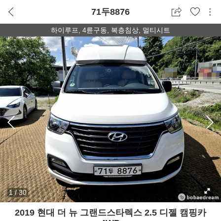
71두8876
하이루프, 4륜구동, 복층침상, 멀티시트
1
/
30
2019 현대 더 뉴 그랜드스타렉스 2.5 디젤 캠핑카