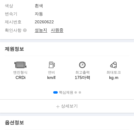
색상
흰색
변속기
자동
제시번호
20260622
성능지
사원증
확인사항
제원정보
엔진형식
연비
최고출력
최대토크
CRDi
km/ℓ
175마력
kg.m
핵심제원
상세보기
옵션정보