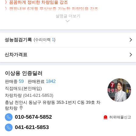
》꼼꼼하게 정비한 차량임을 강조
》캠핑내부 6개월 무상보증 가능한 차량임을 강조
설명글
▶본 차량상태..
- 차량모델 : 캠핑마스터 4인승 이동업무차(더뉴그랜드스타렉스) 하
이루프 4륜(4WD)
성능점검기록
(수리이력
1
)
- 차량연식 : 2019년 5월
- 차량색상 : 흰 색
신차가격표
- 사고유무 : 무사고(본넷만 단순교환)
- 기어방식 : 오토(A/T)
- 주행거리 : 6만 8천km(실주행)
이상용 인증딜러
- 현찰 or 카드 or 전액할부가능.
59
1842
판매중
판매완료
- 판매가격 : 3,680만원(차량+개소세+개조비+부가세 포함)
직접매도(본인매입)
- 문의 : 0 10-5674-5852 (모든캠핑카)
차랑차랑
(041-621-5853)
- 오시는 길 (방문시 예약 필수!)
충남 천안시 동남구 유량동 353-1번지 C동 39호 차
충남 천안시 동남구 천안대로90 모든캠핑카
랑차랑
(천안I.C, 터미널, 천안역, 천안아산KTX역 15분 거리)
010-5674-5852
허위매물신고
▶캠핑옵션
041-621-5853
- 인산철밧데리 660A(신품)