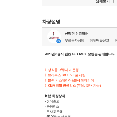
상세보기
차량설명
신정현
인증딜러
무료문자상담
허위매물신고
2020년 8월식 벤츠 G63 AMG 모델을 판매합니다.
》정식출고/무사고 운행
》
브라부스 B800 ST 풀 세팅
》블랙 익스테리어&
블랙 인테리어
》
KB캐피탈 금융리스 (무늬, 조변 가능)
▶본 차량상태..
- 정식출고
- 금융리스
- 무사고운행
- 55,000km 실주행