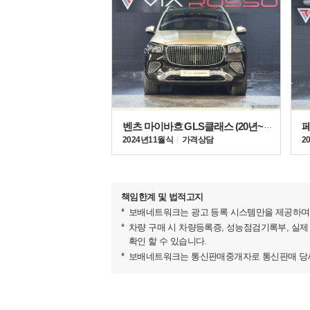
- 카본 C필러 에어 덕트
- 전동 사이드 스텝
- 카본 스티어링 휠(어질리티)
- 실내 카본 파츠 적용
▶벤츠 G바겐 풀체인지 신형 G63 AMG..
플래그십 모델로 장비의 세부 조합이 이루어진다. "
비클 세그먼트에 드라이빙 퍼포먼스를 제공한다.
벤츠 마이바흐 GLS클래스 (20년~현재) GLS 600 4매틱
2024년 11월식
가격상담
2
책임한계 및 법적고지
보배네트워크는 광고 등록 시스템만을 제공하며 
차량 구매 시 차량등록증, 성능점검기록부, 실제
확인 할 수 있습니다.
보배네트워크는 통신판매중개자로 통신판매 당사자