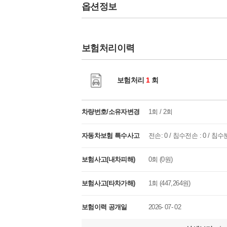
옵션정보
보험처리이력
보험처리
1
회
차량번호/소유자변경
1회 / 2회
자동차보험 특수사고
전손: 0 / 침수전손 : 0 / 침수분
보험사고(내차피해)
0회 (0원)
보험사고(타차가해)
1회 (447,264원)
보험이력 공개일
2026- 07- 02