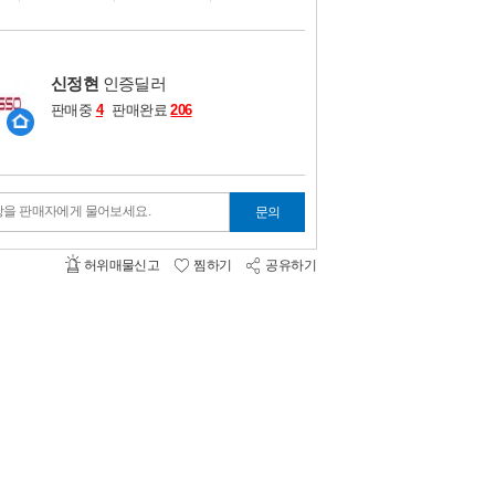
비교하기
0
신정현
인증딜러
판매중
4
판매완료
206
항을 판매자에게 물어보세요.
문의
허위매물신고
찜하기
공유하기