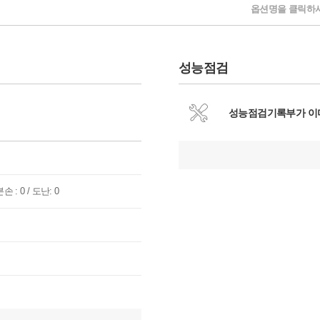
옵션명을 클릭하시
성능점검
성능점검기록부가 이
손 : 0 / 도난: 0