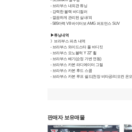
- 브라부스 내외관 튜닝
- 강력한 블랙 바디컬러
- 깔끔하게 관리된 실내/외
- 585마력 V8 바이터보 AMG 퍼포먼스 SUV
▶튜닝내역
》브라부스 파츠 내역
- 브라부스 와이드스타 풀 바디킷
- 브라부스 모노블럭 Y 22” 휠
- 브라부스 배기(순정 가변 연동)
- 브라부스 카본 라디에이터 그릴
- 브라부스 카본 후드 스쿱
- 브라부스 카본 루프 쉴드(천장 비타공/리모컨 온오프 
- 브라부스 카본 휀더 아치(프론트, 리어)
- 브라부스 카본 리어 스포일러
- 브라부스 카본 스페어 커버
》그 외
- 카본 사이드 리피터 커버
판매자 보유매물
- 카본 사이드 미러 커버
- 카본 사이드 몰딩
- 카본 도어 캐치