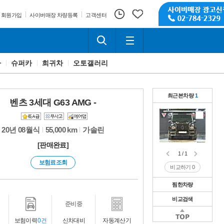
회원가입
사이버매장 차량등록
고객센터
카
슈퍼카
희귀차
오토갤러리
최근본차량
1
벤츠 3세대 G63 AMG -
20년 08월식
55,000 km
가솔린
[판매완료]
1 / 1
보험료조회
비교하기
0
찜한차량
비교검색
1 / 1
준비중
비교하기
0
1 / 1
보험이력
0건
신차대비
자동계산기