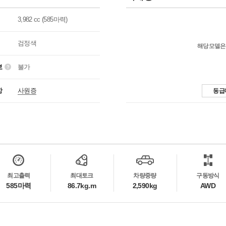
3,982 cc (585마력)
검정색
해당모델은
보
불가
항
사원증
동급
최고출력
최대토크
차량중량
구동방식
585마력
86.7kg.m
2,590kg
AWD