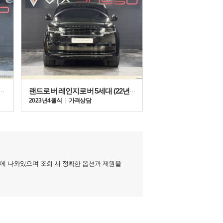
7세대 (21년~현재) S500L 4매틱
랜드로버 레인지로버 5세대 (22년~현재) 4.4 P530 LWB
2023년 4월식
가격상담
지에 나와있으며 조회 시 정확한 옵션과 제원을