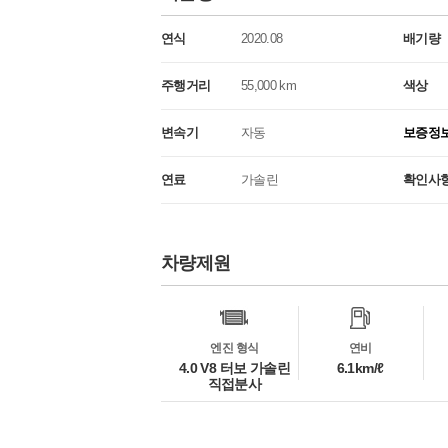
연식
2020.08
배기량
주행거리
55,000 km
색상
변속기
자동
보증정
연료
가솔린
확인사
차량제원
차
량
정
보
엔진 형식
연비
4.0 V8 터보 가솔린
6.1km/ℓ
직접분사