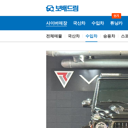
사이버매장
국산차
수입차
튜닝카
전체매물
국산차
수입차
승용차
스
사
이
버
매
장