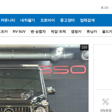
로그인
커뮤니티
내차팔기
오토바이
중고장터
업체검색
포츠카
RV·SUV
밴·승합차
픽업·트럭
캠핑카
튜닝카
올드
1
/
20
성능점검